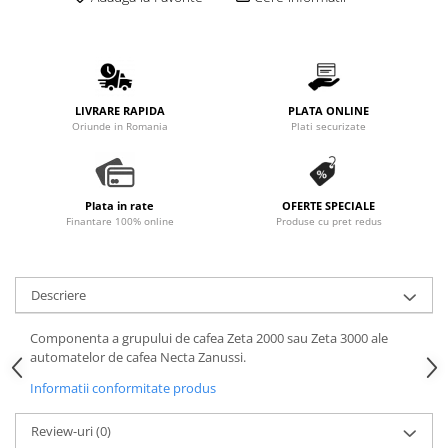
Promotii
Stabilizatoare tensiune
Piese schimb espressoare
Accesorii si intretinere
LIVRARE RAPIDA
PLATA ONLINE
Curatare
Oriunde in Romania
Plati securizate
Filtre
Portafiltre
Plata in rate
OFERTE SPECIALE
Site
Finantare 100% online
Produse cu pret redus
Tamper
Altele
Descriere
Componenta a grupului de cafea Zeta 2000 sau Zeta 3000 ale
automatelor de cafea Necta Zanussi.
Informatii conformitate produs
Review-uri
(0)