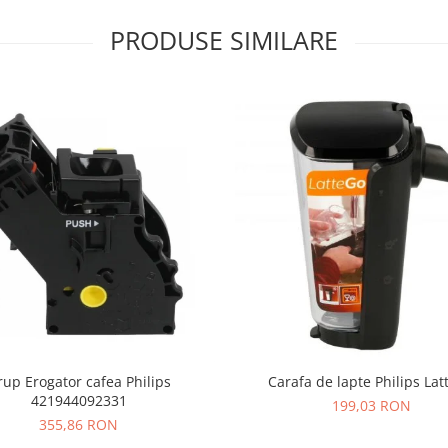
PRODUSE SIMILARE
rup Erogator cafea Philips
Carafa de lapte Philips La
421944092331
199,03 RON
355,86 RON