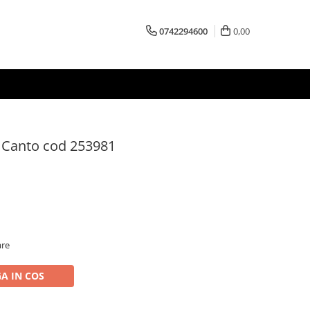
0742294600
0,00
a Canto cod 253981
are
A IN COS