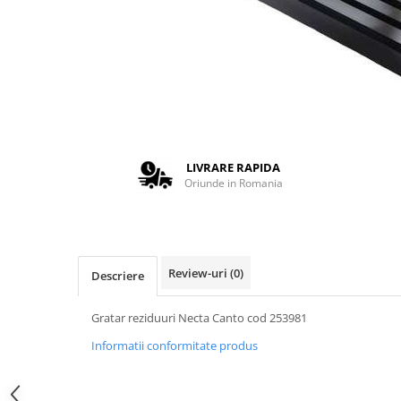
Complementare
Capace
Cesti si farfurii
Diverse
Lattiere
Pahare de cafea
LIVRARE RAPIDA
Palete cafea
Oriunde in Romania
Consumabile
Cappucino instant
Ciocolata calda
Review-uri
(0)
Descriere
Lapte instant
Pliculete Zahar si Miere
Gratar reziduuri Necta Canto cod 253981
Siropuri
Informatii conformitate produs
Topping
Aparate SH