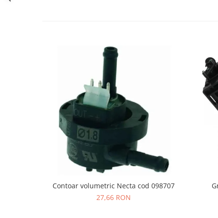
Promotii
Stabilizatoare tensiune
Piese schimb espressoare
Accesorii si intretinere
Curatare
Filtre
Portafiltre
Site
Tamper
Altele
Contoar volumetric Necta cod 098707
G
27,66 RON