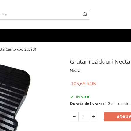
ecta Canto cod 253981
Gratar reziduuri Nect
Necta
105,69 RON
IN STOC
Durata de livrare:
1-2 zile lucrato
ADAUG