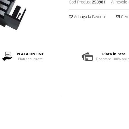
Cod Produs:
253981
Ai nevoie 
Adauga la Favorite
Cere 
PLATA ONLINE
Plata in rate
Plati securizate
Finantare 100% onli