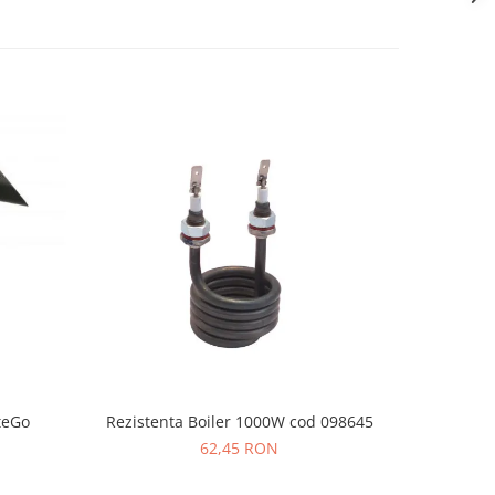
tteGo
Rezistenta Boiler 1000W cod 098645
Infuzor 
62,45 RON