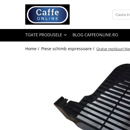
Toate Produsele
Cafea
TOATE PRODUSELE
BLOG CAFFEONLINE.RO
Cafea Boabe
Capsule Cafea
Home /
Piese schimb espressoare /
Gratar reziduuri N
Cafea Macinata
Cafea Instant
Ceai
Espressoare
Aparate Automate
Aparate capsule
Aparate clasice
Accesorii
Rasnite