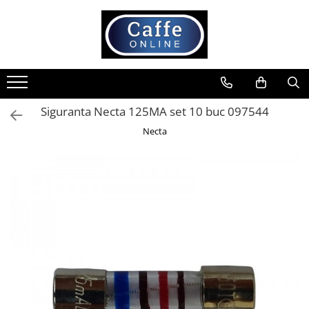
Toate Produsele
Cafea
Cafea Boabe
Siguranta Necta 125MA set 10 buc 097544
Capsule Cafea
Necta
Cafea Macinata
Cafea Instant
Ceai
Espressoare
Aparate Automate
Aparate capsule
Aparate clasice
Accesorii
Rasnite