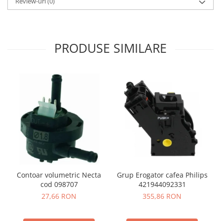
Review-uri
(0)
PRODUSE SIMILARE
Contoar volumetric Necta
Grup Erogator cafea Philips
cod 098707
421944092331
27,66 RON
355,86 RON