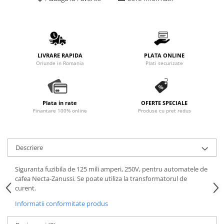
Promotii
Stabilizatoare tensiune
Piese schimb espressoare
Accesorii si intretinere
LIVRARE RAPIDA
PLATA ONLINE
Curatare
Oriunde in Romania
Plati securizate
Filtre
Portafiltre
Plata in rate
OFERTE SPECIALE
Site
Finantare 100% online
Produse cu pret redus
Tamper
Altele
Descriere
Siguranta fuzibila de 125 mili amperi, 250V, pentru automatele de
cafea Necta-Zanussi. Se poate utiliza la transformatorul de
curent.
Informatii conformitate produs