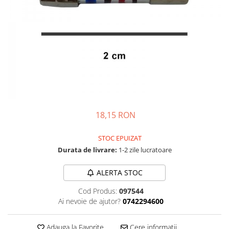
Complementare
Capace
Cesti si farfurii
Diverse
Lattiere
Pahare de cafea
Palete cafea
Consumabile
18,15 RON
Cappucino instant
STOC EPUIZAT
Ciocolata calda
Durata de livrare:
1-2 zile lucratoare
Lapte instant
ALERTA STOC
Pliculete Zahar si Miere
Siropuri
Cod Produs:
097544
Ai nevoie de ajutor?
0742294600
Topping
Aparate SH
Adauga la Favorite
Cere informatii