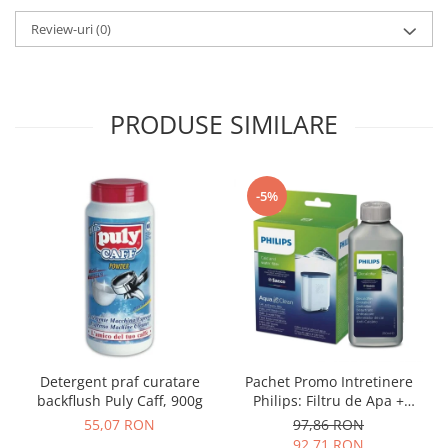
Review-uri
(0)
PRODUSE SIMILARE
-5%
Detergent praf curatare
Pachet Promo Intretinere
backflush Puly Caff, 900g
Philips: Filtru de Apa +
Decalcifiant 250ml
55,07 RON
97,86 RON
92,71 RON