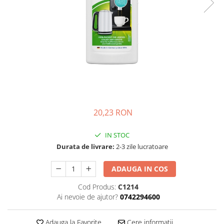
Complementare
Capace
Cesti si farfurii
Diverse
Lattiere
Pahare de cafea
Palete cafea
Consumabile
20,23 RON
Cappucino instant
IN STOC
Ciocolata calda
Durata de livrare:
2-3 zile lucratoare
Lapte instant
ADAUGA IN COS
Pliculete Zahar si Miere
Siropuri
Cod Produs:
C1214
Ai nevoie de ajutor?
0742294600
Topping
Aparate SH
Adauga la Favorite
Cere informatii