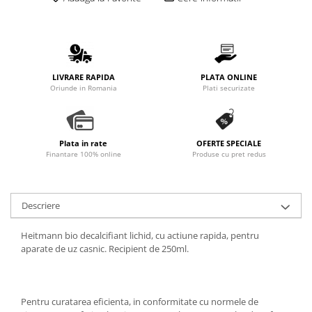
Promotii
Stabilizatoare tensiune
Piese schimb espressoare
Accesorii si intretinere
LIVRARE RAPIDA
PLATA ONLINE
Curatare
Oriunde in Romania
Plati securizate
Filtre
Portafiltre
Plata in rate
OFERTE SPECIALE
Site
Finantare 100% online
Produse cu pret redus
Tamper
Altele
Descriere
Heitmann bio decalcifiant lichid, cu actiune rapida, pentru
aparate de uz casnic. Recipient de 250ml.
Pentru curatarea eficienta, in conformitate cu normele de