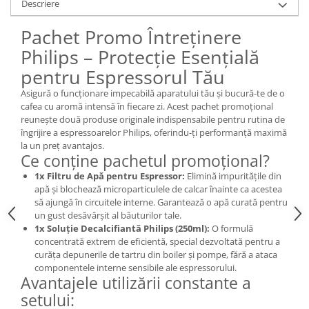
Descriere
Pachet Promo Întreținere
Philips – Protecție Esențială
pentru Espressorul Tău
Asigură o funcționare impecabilă aparatului tău și bucură-te de o
cafea cu aromă intensă în fiecare zi. Acest pachet promoțional
reunește două produse originale indispensabile pentru rutina de
îngrijire a espressoarelor Philips, oferindu-ți performanță maximă
la un preț avantajos.
Ce conține pachetul promoțional?
1x Filtru de Apă pentru Espressor:
Elimină impuritățile din
apă și blochează microparticulele de calcar înainte ca acestea
să ajungă în circuitele interne. Garantează o apă curată pentru
un gust desăvârșit al băuturilor tale.
1x Soluție Decalcifiantă Philips (250ml):
O formulă
concentrată extrem de eficientă, special dezvoltată pentru a
curăța depunerile de tartru din boiler și pompe, fără a ataca
componentele interne sensibile ale espressorului.
Avantajele utilizării constante a
setului: