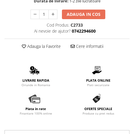
Durata de livrare:
1-2 zile lucratoare
Promotii
Stabilizatoare tensiune
ADAUGA IN COS
Piese schimb espressoare
Cod Produs:
C2733
Accesorii si intretinere
Ai nevoie de ajutor?
0742294600
Curatare
Filtre
Adauga la Favorite
Cere informatii
Portafiltre
Site
Tamper
LIVRARE RAPIDA
PLATA ONLINE
Altele
Oriunde in Romania
Plati securizate
Plata in rate
OFERTE SPECIALE
Finantare 100% online
Produse cu pret redus