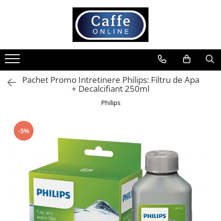
Toate Produsele
Cafea
Cafea Boabe
Pachet Promo Intretinere Philips: Filtru de Apa
Capsule Cafea
+ Decalcifiant 250ml
Cafea Macinata
Philips
Cafea Instant
Ceai
-5%
Espressoare
Aparate Automate
Aparate capsule
Aparate clasice
Accesorii
Rasnite