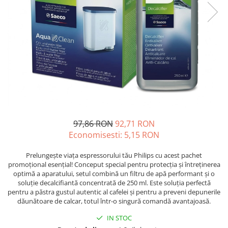
Complementare
Capace
Cesti si farfurii
Diverse
Lattiere
Pahare de cafea
Palete cafea
Consumabile
97,86 RON
92,71 RON
Cappucino instant
Economisesti:
5,15
RON
Ciocolata calda
Prelungește viața espressorului tău Philips cu acest pachet
Lapte instant
promoțional esențial! Conceput special pentru protecția și întreținerea
optimă a aparatului, setul combină un filtru de apă performant și o
Pliculete Zahar si Miere
soluție decalcifiantă concentrată de 250 ml. Este soluția perfectă
Siropuri
pentru a păstra gustul autentic al cafelei și pentru a preveni depunerile
dăunătoare de calcar, totul într-o singură comandă avantajoasă.
Topping
IN STOC
Aparate SH