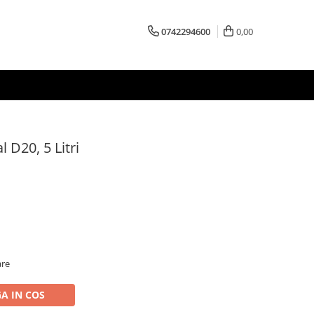
0742294600
0,00
 D20, 5 Litri
are
A IN COS