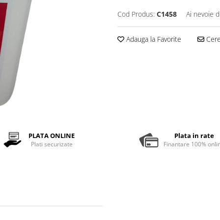
Cod Produs:
C1458
Ai nevoie d
Adauga la Favorite
Cere 
PLATA ONLINE
Plata in rate
Plati securizate
Finantare 100% onli