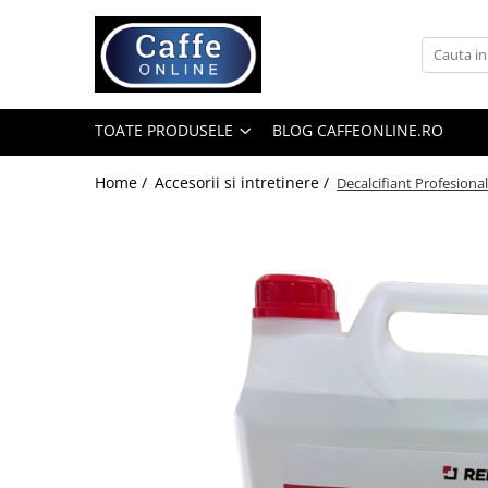
Toate Produsele
Cafea
TOATE PRODUSELE
BLOG CAFFEONLINE.RO
Cafea Boabe
Capsule Cafea
Home /
Accesorii si intretinere /
Decalcifiant Profesional 
Cafea Macinata
Cafea Instant
Ceai
Espressoare
Aparate Automate
Aparate capsule
Aparate clasice
Accesorii
Rasnite