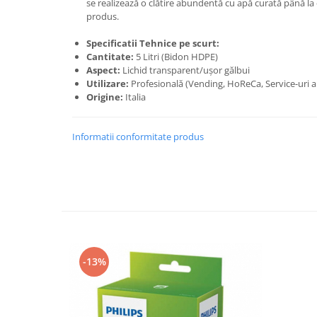
se realizează o clătire abundentă cu apă curată până la
produs.
Specificatii Tehnice pe scurt:
Cantitate:
5 Litri (Bidon HDPE)
Aspect:
Lichid transparent/ușor gălbui
Utilizare:
Profesională (Vending, HoReCa, Service-uri a
Origine:
Italia
Informatii conformitate produs
-13%