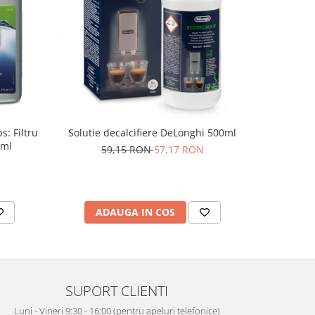
s: Filtru
Solutie decalcifiere DeLonghi 500ml
Vasel
0ml
Phil
59,15 RON
57,17 RON
ADAUGA IN COS
AD
SUPORT CLIENTI
Luni - Vineri 9:30 - 16:00 (pentru apeluri telefonice)