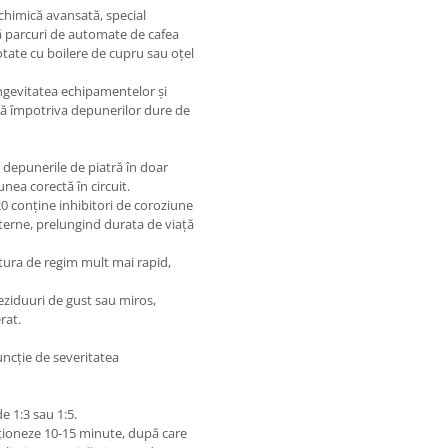
chimică avansată, special
ză parcuri de automate de cafea
tate cu boilere de cupru sau oțel
longevitatea echipamentelor și
ntă împotriva depunerilor dure de
depunerile de piatră în doar
unea corectă în circuit.
0 conține inhibitori de coroziune
terne, prelungind durata de viață
tura de regim mult mai rapid,
reziduuri de gust sau miros,
rat.
uncție de severitatea
e 1:3 sau 1:5.
acționeze 10-15 minute, după care