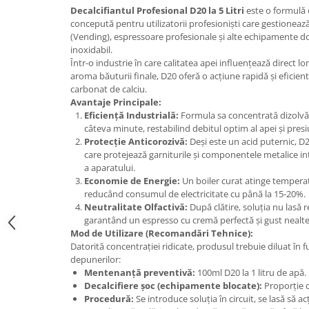
Promotii
Decalcifiantul Profesional D20 la 5 Litri
este o formulă 
concepută pentru utilizatorii profesioniști care gestionea
Stabilizatoare tensiune
(Vending), espressoare profesionale și alte echipamente do
Piese schimb espressoare
inoxidabil.
Accesorii si intretinere
Într-o industrie în care calitatea apei influențează direct 
aroma băuturii finale, D20 oferă o acțiune rapidă și eficie
Curatare
carbonat de calciu.
Filtre
Avantaje Principale:
Eficiență Industrială:
Formula sa concentrată dizolvă 
Portafiltre
câteva minute, restabilind debitul optim al apei și presi
Protecție Anticorozivă:
Deși este un acid puternic, D2
Site
care protejează garniturile și componentele metalice in
Tamper
a aparatului.
Economie de Energie:
Un boiler curat atinge tempera
Altele
reducând consumul de electricitate cu până la 15-20%.
Neutralitate Olfactivă:
După clătire, soluția nu lasă 
garantând un espresso cu cremă perfectă și gust nealte
Mod de Utilizare (Recomandări Tehnice):
Datorită concentrației ridicate, produsul trebuie diluat în f
depunerilor:
Mentenanță preventivă:
100ml D20 la 1 litru de apă.
Decalcifiere șoc (echipamente blocate):
Proporție d
Procedură:
Se introduce soluția în circuit, se lasă să 