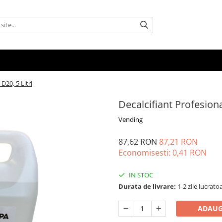
D20, 5 Litri
Decalcifiant Profesional
Vending
87,62 RON
87,21 RON
Economisesti:
0,41
RON
IN STOC
Durata de livrare:
1-2 zile lucrato
ADAUG