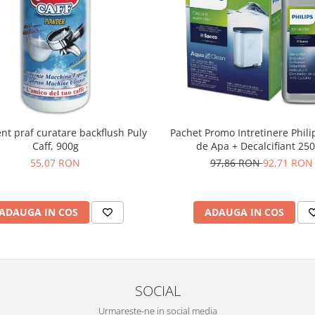
nt praf curatare backflush Puly
Pachet Promo Intretinere Philip
Caff, 900g
de Apa + Decalcifiant 25
55,07 RON
97,86 RON
92,71 RON
ADAUGA IN COS
ADAUGA IN COS
SOCIAL
Urmareste-ne in social media