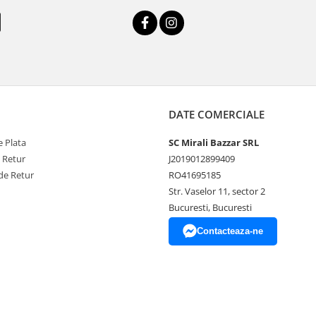
DATE COMERCIALE
 Plata
SC Mirali Bazzar SRL
e Retur
J2019012899409
de Retur
RO41695185
Str. Vaselor 11, sector 2
Bucuresti, Bucuresti
Contacteaza-ne