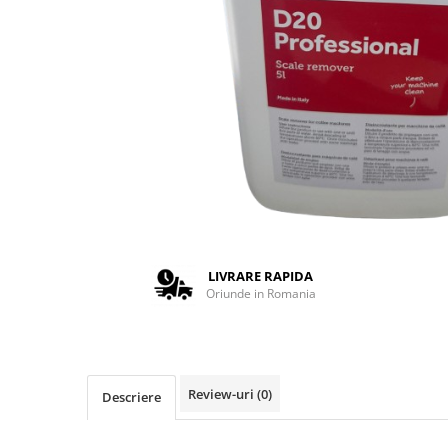
Complementare
Capace
Cesti si farfurii
Diverse
Lattiere
Pahare de cafea
Palete cafea
Consumabile
Cappucino instant
LIVRARE RAPIDA
Ciocolata calda
Oriunde in Romania
Lapte instant
Pliculete Zahar si Miere
Siropuri
Review-uri
(0)
Descriere
Topping
Aparate SH