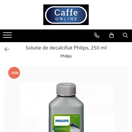
Toate Produsele
Cafea
Cafea Boabe
Solutie de decalcifiat Philips, 250 ml
Capsule Cafea
Philips
Cafea Macinata
Cafea Instant
-16%
Ceai
Espressoare
Aparate Automate
Aparate capsule
Aparate clasice
Accesorii
Rasnite