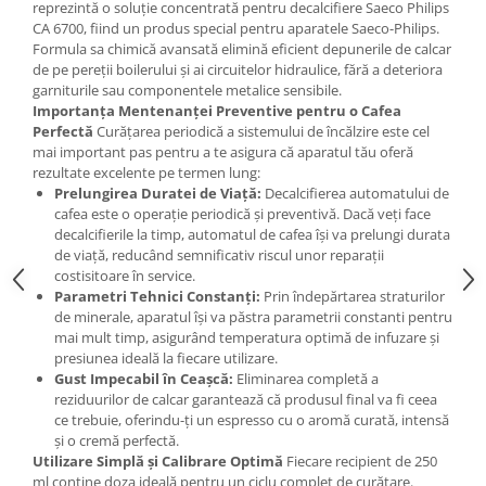
reprezintă o soluție concentrată pentru decalcifiere Saeco Philips
CA 6700, fiind un produs special pentru aparatele Saeco-Philips.
Formula sa chimică avansată elimină eficient depunerile de calcar
de pe pereții boilerului și ai circuitelor hidraulice, fără a deteriora
garniturile sau componentele metalice sensibile.
Importanța Mentenanței Preventive pentru o Cafea
Perfectă
Curățarea periodică a sistemului de încălzire este cel
mai important pas pentru a te asigura că aparatul tău oferă
rezultate excelente pe termen lung:
Prelungirea Duratei de Viață:
Decalcifierea automatului de
cafea este o operație periodică și preventivă. Dacă veți face
decalcifierile la timp, automatul de cafea își va prelungi durata
de viață, reducând semnificativ riscul unor reparații
costisitoare în service.
Parametri Tehnici Constanți:
Prin îndepărtarea straturilor
de minerale, aparatul își va păstra parametrii constanti pentru
mai mult timp, asigurând temperatura optimă de infuzare și
presiunea ideală la fiecare utilizare.
Gust Impecabil în Ceașcă:
Eliminarea completă a
reziduurilor de calcar garantează că produsul final va fi ceea
ce trebuie, oferindu-ți un espresso cu o aromă curată, intensă
și o cremă perfectă.
Utilizare Simplă și Calibrare Optimă
Fiecare recipient de 250
ml conține doza ideală pentru un ciclu complet de curățare.