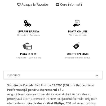
Promotii
Adauga la Favorite
Cere informatii
Stabilizatoare tensiune
Piese schimb espressoare
Accesorii si intretinere
Curatare
LIVRARE RAPIDA
PLATA ONLINE
Filtre
Oriunde in Romania
Plati securizate
Portafiltre
Site
Plata in rate
OFERTE SPECIALE
Tamper
Finantare 100% online
Produse cu pret redus
Altele
Descriere
Soluție de Decalcifiat Philips CA6700 (250 ml): Protecție și
Performanță pentru Espressorul Tău
Asigură funcționarea impecabilă a aparatului tău de cafea și
protejează-i componentele interne cu ajutorul formulei originale
oferite de
soluția de decalcifiat Philips, 250 ml
. Acest produs