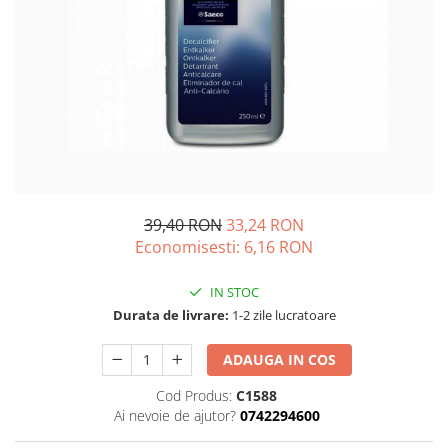
Complementare
Capace
Cesti si farfurii
Diverse
Lattiere
Pahare de cafea
Palete cafea
Consumabile
39,40 RON
33,24 RON
Economisesti:
6,16
RON
Cappucino instant
Ciocolata calda
IN STOC
Lapte instant
Durata de livrare:
1-2 zile lucratoare
Pliculete Zahar si Miere
ADAUGA IN COS
Siropuri
Cod Produs:
C1588
Topping
Ai nevoie de ajutor?
0742294600
Aparate SH