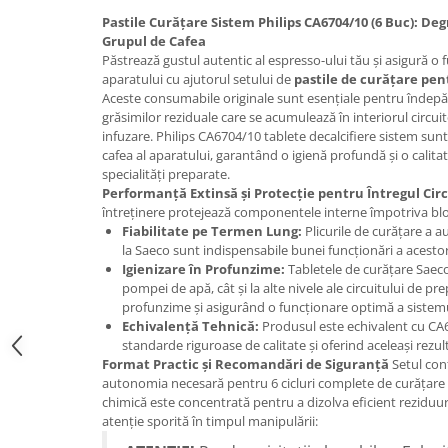
Promotii
Pastile Curățare Sistem Philips CA6704/10 (6 Buc): De
Stabilizatoare tensiune
Grupul de Cafea
Păstrează gustul autentic al espresso-ului tău și asigură o
Piese schimb espressoare
aparatului cu ajutorul setului de
pastile de curățare pen
Accesorii si intretinere
Aceste consumabile originale sunt esențiale pentru îndepărt
Curatare
grăsimilor reziduale care se acumulează în interiorul circui
infuzare. Philips CA6704/10 tablete decalcifiere sistem sun
Filtre
cafea al aparatului, garantând o igienă profundă și o calita
specialități preparate.
Portafiltre
Performanță Extinsă și Protecție pentru Întregul Circ
Site
întreținere protejează componentele interne împotriva bloc
Fiabilitate pe Termen Lung:
Plicurile de curățare a 
Tamper
la Saeco sunt indispensabile bunei funcționări a acesto
Igienizare în Profunzime:
Tabletele de curățare Saeco
Altele
pompei de apă, cât și la alte nivele ale circuitului de pr
profunzime și asigurând o funcționare optimă a sistemu
Echivalență Tehnică:
Produsul este echivalent cu CA
standarde riguroase de calitate și oferind aceleași rezu
Format Practic și Recomandări de Siguranță
Setul conț
autonomia necesară pentru 6 cicluri complete de curățar
chimică este concentrată pentru a dizolva eficient reziduu
atenție sporită în timpul manipulării: