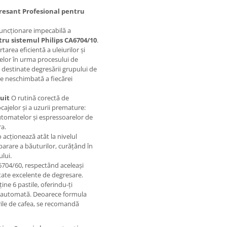
gresant Profesional pentru
 funcționare impecabilă a
tru sistemul Philips CA6704/10
.
area eficientă a uleiurilor și
telor în urma procesului de
t destinate degresării grupului de
te neschimbată a fiecărei
uit
O rutină corectă de
ajelor și a uzurii premature:
automatelor și espressoarelor de
ra.
 acționează atât la nivelul
eparare a băuturilor, curățând în
lui.
6704/60, respectând aceleași
ltate excelente de degresare.
ine 6 pastile, oferindu-ți
e automată. Deoarece formula
rile de cafea, se recomandă