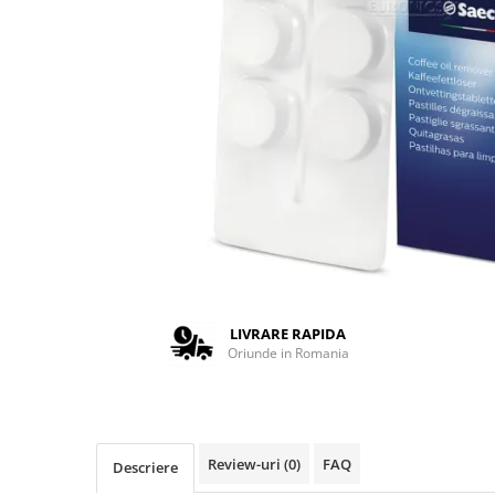
Complementare
Capace
Cesti si farfurii
Diverse
Lattiere
Pahare de cafea
Palete cafea
Consumabile
Cappucino instant
Ciocolata calda
LIVRARE RAPIDA
Lapte instant
Oriunde in Romania
Pliculete Zahar si Miere
Siropuri
Topping
Review-uri
(0)
FAQ
Descriere
Aparate SH