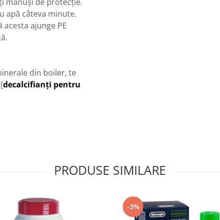
iți mănuși de protecție.
cu apă câteva minute.
că acesta ajunge PE
ă.
inerale din boiler, te
[
decalcifianți pentru
PRODUSE SIMILARE
-3%