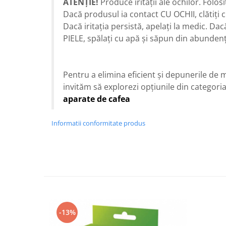
ATENȚIE!
Produce iritații ale ochilor. Folos
Dacă produsul ia contact CU OCHII, clătiți 
Dacă iritația persistă, apelați la medic. Da
PIELE, spălați cu apă și săpun din abundenț
Pentru a elimina eficient și depunerile de m
invităm să explorezi opțiunile din categoria
aparate de cafea
Informatii conformitate produs
-13%