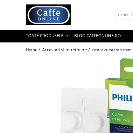
Toate Produsele
Cafea
TOATE PRODUSELE
BLOG CAFFEONLINE.RO
Cafea Boabe
Capsule Cafea
Home /
Accesorii si intretinere /
Pastile curatare sistem
Cafea Macinata
Cafea Instant
Ceai
Espressoare
Aparate Automate
Aparate capsule
Aparate clasice
Accesorii
Rasnite