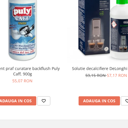
nt praf curatare backflush Puly
Solutie decalcifiere DeLongh
Caff, 900g
59,15 RON
57,17 RON
55,07 RON
ADAUGA IN COS
ADAUGA IN COS