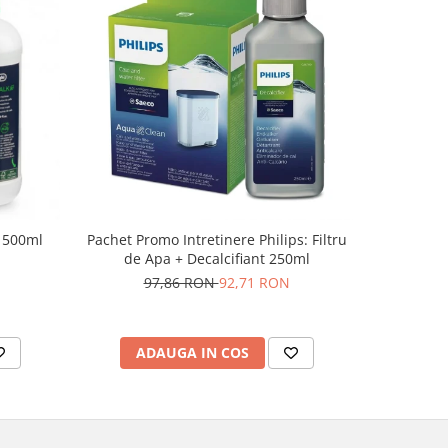
i 500ml
Pachet Promo Intretinere Philips: Filtru
Vasel
de Apa + Decalcifiant 250ml
Phil
97,86 RON
92,71 RON
ADAUGA IN COS
AD