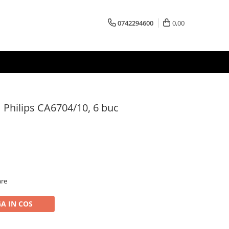
0742294600
0,00
m Philips CA6704/10, 6 buc
are
A IN COS