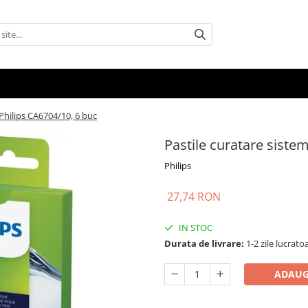
 Philips CA6704/10, 6 buc
Pastile curatare siste
Philips
27,74 RON
IN STOC
Durata de livrare:
1-2 zile lucrato
ADAUG