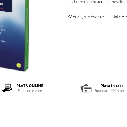
Cod Produs:
C1643
Ai nevoie d
Adauga la Favorite
Cere 
PLATA ONLINE
Plata in rate
Plati securizate
Finantare 100% onli