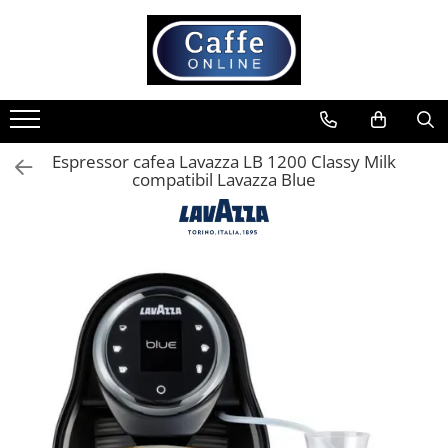
Toate Produsele
Cafea
Cafea Boabe
Espressor cafea Lavazza LB 1200 Classy Milk
Capsule Cafea
compatibil Lavazza Blue
Cafea Macinata
Cafea Instant
Ceai
Espressoare
Aparate Automate
Aparate capsule
Aparate clasice
Accesorii
Rasnite