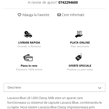
Ai nevoie de ajutor?
0742294600
Promotii
Stabilizatoare tensiune
Adauga la Favorite
Cere informatii
Piese schimb espressoare
Accesorii si intretinere
Curatare
Filtre
LIVRARE RAPIDA
PLATA ONLINE
Portafiltre
Oriunde in Romania
Plati securizate
Site
Tamper
Plata in rate
OFERTE SPECIALE
Altele
Finantare 100% online
Produse cu pret redus
Descriere
Lavazza Blue LB 1200 Classy Milk este un aparat care
functioneaza cu sistemul de capsule Lavazza Blue, combinandu-le
cu lapte. Noul sistem Lavazza Blue Classy impresioneaza prin