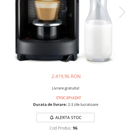
Complementare
Capace
Cesti si farfurii
Diverse
Lattiere
Pahare de cafea
Palete cafea
Consumabile
Cappucino instant
2.419,96 RON
Ciocolata calda
Livrare gratuita!
Lapte instant
STOC EPUIZAT
Pliculete Zahar si Miere
Durata de livrare:
2-3 zile lucratoare
Siropuri
ALERTA STOC
Topping
Aparate SH
Cod Produs:
96