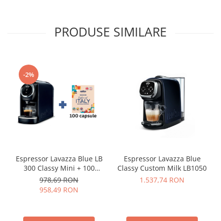
PRODUSE SIMILARE
-2%
Espressor Lavazza Blue LB
Espressor Lavazza Blue
300 Classy Mini + 100
Classy Custom Milk LB1050
capsule
978,69 RON
1.537,74 RON
958,49 RON