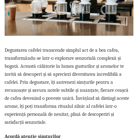
Complementare
Capace
Cesti si farfurii
Diverse
Lattiere
Pahare de cafea
Degustarea cafelei transcende simplul act de a bea cafea,
transformându-se într-o explorare senzorială complexă și
Palete cafea
bogată. Această călătorie în lumea gusturilor și aromelor te
Consumabile
invită să descoperi și să apreciezi diversitatea incredibilă a
Cappucino instant
cafelei. Prin degustare, îți antrenezi simțurile pentru a
Ciocolata calda
recunoaște și savura notele subtile și nuanțate, fiecare ceașcă
Lapte instant
de cafea devenind o poveste unică. Învățând să distingi aceste
Pliculete Zahar si Miere
arome, îți poți transforma ritualul zilnic al cafelei într-o
experiență personală de neuitat, plină de descoperiri și
Siropuri
satisfacții senzoriale.
Topping
Aparate SH
Acordă atenție simțurilor