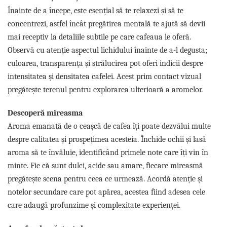
Promotii
Înainte de a începe, este esențial să te relaxezi și să te
Stabilizatoare tensiune
concentrezi, astfel încât pregătirea mentală te ajută să devii
Piese schimb espressoare
mai receptiv la detaliile subtile pe care cafeaua le oferă.
Accesorii si intretinere
Observă cu atenție aspectul lichidului înainte de a-l degusta;
Curatare
culoarea, transparența și strălucirea pot oferi indicii despre
Filtre
intensitatea și densitatea cafelei. Acest prim contact vizual
pregătește terenul pentru explorarea ulterioară a aromelor.
Portafiltre
Site
Descoperă mireasma
Tamper
Aroma emanată de o ceașcă de cafea îți poate dezvălui multe
Altele
despre calitatea și prospețimea acesteia. Închide ochii și lasă
aroma să te învăluie, identificând primele note care îți vin în
minte. Fie că sunt dulci, acide sau amare, fiecare mireasmă
pregătește scena pentru ceea ce urmează. Acordă atenție și
notelor secundare care pot apărea, acestea fiind adesea cele
care adaugă profunzime și complexitate experienței.