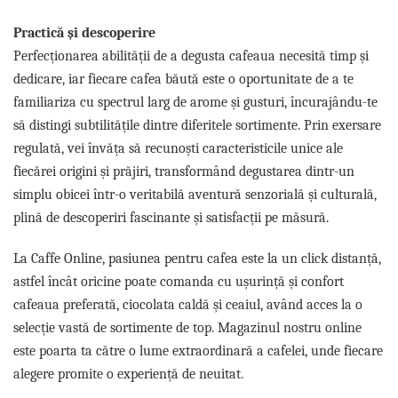
Practică și descoperire
Perfecționarea abilității de a degusta cafeaua necesită timp și
dedicare, iar fiecare cafea băută este o oportunitate de a te
familiariza cu spectrul larg de arome și gusturi, încurajându-te
să distingi subtilitățile dintre diferitele sortimente. Prin exersare
regulată, vei învăța să recunoști caracteristicile unice ale
fiecărei origini și prăjiri, transformând degustarea dintr-un
simplu obicei într-o veritabilă aventură senzorială și culturală,
plină de descoperiri fascinante și satisfacții pe măsură.
La Caffe Online, pasiunea pentru cafea este la un click distanță,
astfel încât oricine poate comanda cu ușurință și confort
cafeaua preferată, ciocolata caldă și ceaiul, având acces la o
selecție vastă de sortimente de top. Magazinul nostru online
este poarta ta către o lume extraordinară a cafelei, unde fiecare
alegere promite o experiență de neuitat.