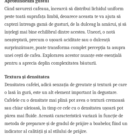
Aprofundează gustul
Când savurezi cafeaua, încearcă să distribui lichidul uniform
peste toată suprafața limbii, deoarece aceasta te va ajuta să
captezi întreaga gamă de gusturi, de la dulceag la amărui, și să
înțelegi mai bine echilibrul dintre acestea. Uneori, o notă
neașteptată, precum o ușoară aciditate sau o dulceață
surprinzătoare, poate transforma complet percepția ta asupra
unei cești de cafea. Explorarea acestor nuanțe este esențială
pentru a aprecia deplin complexitatea băuturii.
Textura și densitatea
Densitatea cafelei, adică senzația de greutate și textură pe care
o lasă în gură, este un alt element important în degustare.
Cafelele cu o densitate mai plină pot avea o textură cremoasă
sau chiar uleioasă, în timp ce cele cu o densitatea ușoară pot
părea mai fluide. Această caracteristică variază în funcție de
metoda de preparare și de gradul de prăjire a boabelor, fiind un
indicator al calității și al stilului de prăjire.