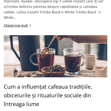
măcinată. Așadar, descoperă top 5 cafele instant care îți vor
schimba definitiv părerea despre rapiditatea și calitatea
cafelei. Cafea instant Tchibo Black`n White Tchibo Black ’ n
White...
Citeste mai mult
Cum a influențat cafeaua tradițiile,
obiceiurile și ritualurile sociale din
întreaga lume