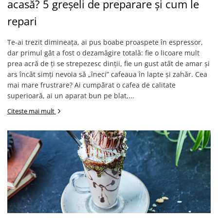
acasă? 5 greșeli de preparare și cum le
repari
Te-ai trezit dimineața, ai pus boabe proaspete în espressor,
dar primul gât a fost o dezamăgire totală: fie o licoare mult
prea acră de ți se strepezesc dinții, fie un gust atât de amar și
ars încât simți nevoia să „îneci” cafeaua în lapte și zahăr. Cea
mai mare frustrare? Ai cumpărat o cafea de calitate
superioară, ai un aparat bun pe blat,...
Citeste mai mult