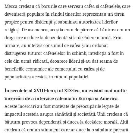
Promotii
Mecca credeau că barurile care serveau cafea și cafenelele, care
Stabilizatoare tensiune
deveniseră populare în rândul tinerilor, reprezentau un teren
Piese schimb espressoare
propice pentru disidență și subminau autoritatea liderilor
Accesorii si intretinere
religioși. De asemenea, aceștia erau de părere că băutura era un
Curatare
drog care ar duce la dependență și la decădere morală. Prin
Filtre
urmare, au interzis consumul de cafea și au ordonat
distrugerea tuturor cafenelelor. În schimb, intedicția a fost în
Portafiltre
cele din urmă ridicată, deoarece liderii și-au dat seama de
Site
beneficiile economice ale comerțului cu
cafea
și de
Tamper
popularitatea acesteia în rândul populației.
Altele
În secolele al XVIII-lea și al XIX-lea, au existat mai multe
încercări de a interzice cafeaua în Europa și America
.
Aceste încercări au fost motivate de preocupările legate de
impactul acesteia asupra sănătății și societății. Unii credeau că
băutura provoca dependență și ducea la decădere morală. Alții
credeau că era un stimulent care ar duce la o sănătate precară.