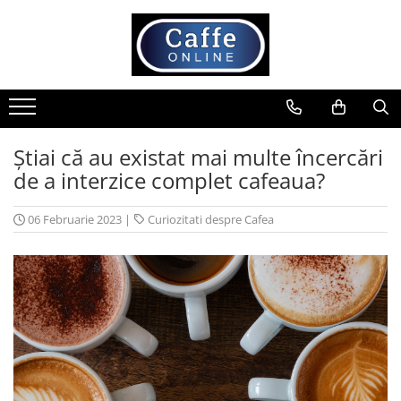
Toate Produsele
Cafea
Cafea Boabe
Capsule Cafea
Știai că au existat mai multe încercări
de a interzice complet cafeaua?
Cafea Macinata
Cafea Instant
06 Februarie 2023
|
Curiozitati despre Cafea
Ceai
Espressoare
Aparate Automate
Aparate capsule
Aparate clasice
Accesorii
Rasnite