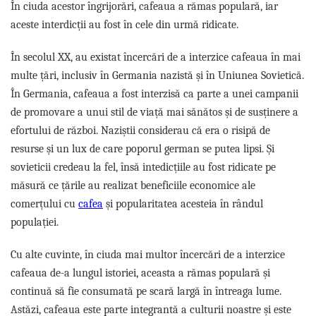
În ciuda acestor îngrijorări, cafeaua a rămas populară, iar
aceste interdicții au fost în cele din urmă ridicate.
În secolul XX, au existat încercări de a interzice cafeaua în mai
multe țări, inclusiv în Germania nazistă și în Uniunea Sovietică.
În Germania, cafeaua a fost interzisă ca parte a unei campanii
de promovare a unui stil de viață mai sănătos și de susținere a
efortului de război. Naziștii considerau că era o risipă de
resurse și un lux de care poporul german se putea lipsi. Și
sovieticii credeau la fel, însă intedicțiile au fost ridicate pe
măsură ce țările au realizat beneficiile economice ale
comerțului cu
cafea
și popularitatea acesteia în rândul
populației.
Cu alte cuvinte, în ciuda mai multor încercări de a interzice
cafeaua de-a lungul istoriei, aceasta a rămas populară și
continuă să fie consumată pe scară largă în întreaga lume.
Astăzi, cafeaua este parte integrantă a culturii noastre și este