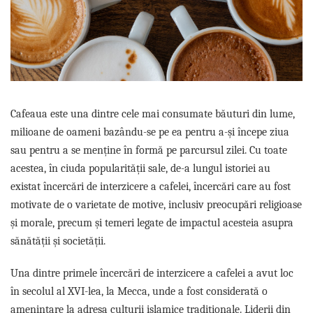
Complementare
Capace
Cesti si farfurii
Diverse
Lattiere
Pahare de cafea
Cafeaua este una dintre cele mai consumate băuturi din lume,
milioane de oameni bazându-se pe ea pentru a-și începe ziua
Palete cafea
sau pentru a se menține în formă pe parcursul zilei. Cu toate
Consumabile
acestea, în ciuda popularității sale, de-a lungul istoriei au
Cappucino instant
existat încercări de interzicere a cafelei, încercări care au fost
Ciocolata calda
motivate de o varietate de motive, inclusiv preocupări religioase
Lapte instant
și morale, precum și temeri legate de impactul acesteia asupra
Pliculete Zahar si Miere
sănătății și societății.
Siropuri
Una dintre primele încercări de interzicere a cafelei a avut loc
Topping
în secolul al XVI-lea, la Mecca, unde a fost considerată o
Aparate SH
amenințare la adresa culturii islamice tradiționale. Liderii din