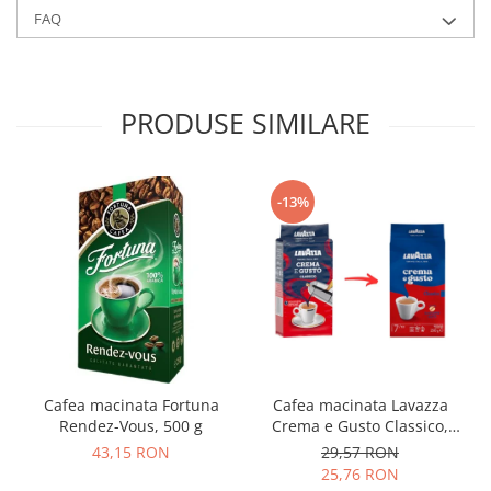
FAQ
PRODUSE SIMILARE
-13%
Cafea macinata Fortuna
Cafea macinata Lavazza
Rendez-Vous, 500 g
Crema e Gusto Classico,
250g
43,15 RON
29,57 RON
25,76 RON