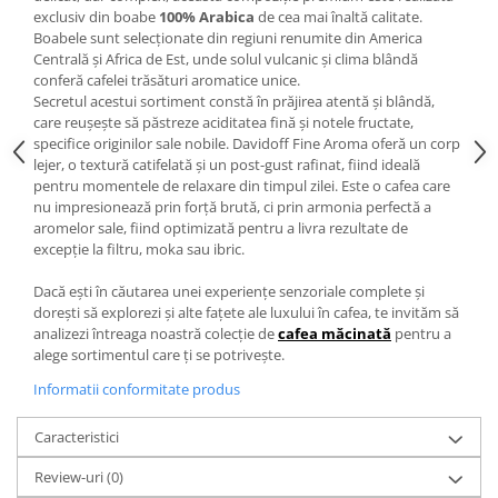
exclusiv din boabe
100% Arabica
de cea mai înaltă calitate.
Boabele sunt selecționate din regiuni renumite din America
Centrală și Africa de Est, unde solul vulcanic și clima blândă
conferă cafelei trăsături aromatice unice.
Secretul acestui sortiment constă în prăjirea atentă și blândă,
care reușește să păstreze aciditatea fină și notele fructate,
specifice originilor sale nobile. Davidoff Fine Aroma oferă un corp
lejer, o textură catifelată și un post-gust rafinat, fiind ideală
pentru momentele de relaxare din timpul zilei. Este o cafea care
nu impresionează prin forță brută, ci prin armonia perfectă a
aromelor sale, fiind optimizată pentru a livra rezultate de
excepție la filtru, moka sau ibric.
Dacă ești în căutarea unei experiențe senzoriale complete și
dorești să explorezi și alte fațete ale luxului în cafea, te invităm să
analizezi întreaga noastră colecție de
cafea măcinată
pentru a
alege sortimentul care ți se potrivește.
Informatii conformitate produs
Caracteristici
Review-uri
(0)