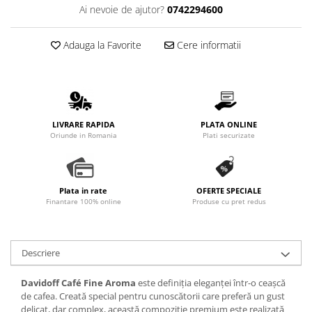
Ai nevoie de ajutor?
0742294600
Adauga la Favorite
Cere informatii
LIVRARE RAPIDA
PLATA ONLINE
Oriunde in Romania
Plati securizate
Plata in rate
OFERTE SPECIALE
Finantare 100% online
Produse cu pret redus
Descriere
Davidoff Café Fine Aroma
este definiția eleganței într-o ceașcă
de cafea. Creată special pentru cunoscătorii care preferă un gust
delicat, dar complex, această compoziție premium este realizată