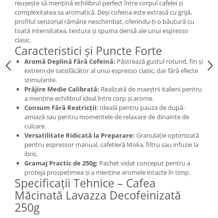
reușește să mențină echilibrul perfect între corpul cafelei și
complexitatea sa aromatică. Deși cofeina este extrasă cu grijă,
profilul senzorial rămâne neschimbat, oferindu-ți o băutură cu
toată intensitatea, textura și spuma densă ale unui espresso
clasic.
Caracteristici și Puncte Forte
Aromă Deplină Fără Cofeină:
Păstrează gustul rotund, fin și
extrem de satisfăcător al unui espresso clasic, dar fără efecte
stimulante.
Prăjire Medie Calibrată:
Realizată de maeștrii italieni pentru
a menține echilibrul ideal între corp și arome.
Consum Fără Restricții:
Ideală pentru pauza de după-
amiază sau pentru momentele de relaxare de dinainte de
culcare.
Versatilitate Ridicată la Preparare:
Granulație optimizată
pentru espressor manual, cafetieră Moka, filtru sau infuzie la
ibric.
Gramaj Practic de 250g:
Pachet vidat conceput pentru a
proteja prospețimea și a menține aromele intacte în timp.
Specificații Tehnice – Cafea
Măcinată Lavazza Decofeinizată
250g