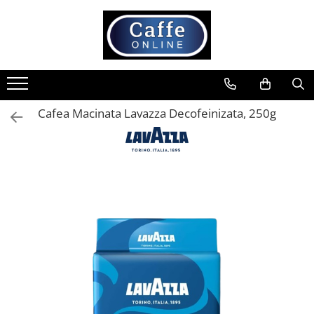
Toate Produsele
Cafea
Cafea Boabe
Cafea Macinata Lavazza Decofeinizata, 250g
Capsule Cafea
Cafea Macinata
Cafea Instant
Ceai
Espressoare
Aparate Automate
Aparate capsule
Aparate clasice
Accesorii
Rasnite