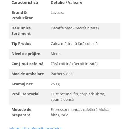
Caracteristică
Detaliu / Valoare
Brand &
Lavazza
Producător
Denumire
Decaffeinato (Decofeinizată)
Sortiment
Tip Produs
Cafea măcinată fără cofeină
Nivel de prăjire
Mediu
Conținut cofeină
Fără cofeină (Decofeinizată)
Mod de ambalare
Pachet vidat
Gramaj net
250 g
Profil senzorial
Gust rotund, fin, corp echilibrat,
spumă densă
Metode de
Espressor manual, cafetieră Moka,
preparare
filtru, ibric
Informatii conformitate produs