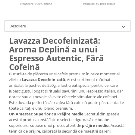
Finantare 100% online
Produse cu pret redus
Descriere
Lavazza Decofeinizată:
Aroma Deplină a unui
Espresso Autentic, Fără
Cofeină
Bucură-te de plăcerea unei cafele premium în orice moment al
zilei cu
Lavazza Decofeinizată
. Acest sortiment măcinat,
ambalat la pachet de 250g, a fost creat special pentru cei care
iubesc gustul bogat și ritualul savurării unui espresso italian, dar
doresc sau au nevoie să evite efectele stimulante ale cofeinei.
Este dovada perfectă că o cafea fără cofeină poate păstra intacte
toate calitățile unui blend premium.
Un Amestec Superior cu Prăjire Medie
Secretul din spatele
acestui produs constă într-o selecție riguroasă de boabe
superioare, supuse unui proces atent de
prăjire mediu
. Această
tehnică de prăjire, calibrată la secundă de maeștrii italieni,