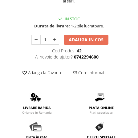
al serii.
Promotii
Stabilizatoare tensiune
IN STOC
Piese schimb espressoare
Durata de livrare:
1-2 zile lucratoare.
Accesorii si intretinere
Curatare
ADAUGA IN COS
Filtre
Cod Produs:
42
Portafiltre
Ai nevoie de ajutor?
0742294600
Site
Adauga la Favorite
Cere informatii
Tamper
Altele
LIVRARE RAPIDA
PLATA ONLINE
Oriunde in Romania
Plati securizate
Plata in rate
OFERTE SPECIALE