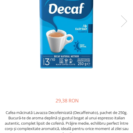
Complementare
Capace
Cesti si farfurii
Diverse
Lattiere
Pahare de cafea
Palete cafea
Consumabile
Cappucino instant
Ciocolata calda
Lapte instant
29,38 RON
Pliculete Zahar si Miere
Siropuri
Cafea măcinată Lavazza Decofeinizată (Decaffeinato), pachet de 250g.
Bucură-te de aroma deplină și gustul bogat al unui espresso italian
Topping
autentic, complet lipsit de cofeină. Prăjire medie, echilibru perfect între
corp și complexitate aromatică, ideală pentru orice moment al zilei sau
Aparate SH