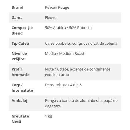
Brand
Pelican Rouge
Gama
Fleuve
Compoziție
50% Arabica / 50% Robusta
Blend
Tip Cafea
Cafea boabe cu conținut ridicat de cofeină
Nivel de
Mediu / Medium Roast
Prăjire
Profil
Note fructate, accente de condimente
Aromatic
exotice, cacao
Corp /
Dens, robust / 4 din 5
Intensitate
Ambalaj
Pungă cu barieră de aluminiu și supapă de
degazare
Greutate
1 kg
Netă