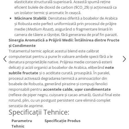
elasticitate structurală superioară. Această spumă reține
eficient bulele de dioxid de carbon ($CO_2$) și acționează ca
un izolator termic și aromatic în ceașcă.
Măcinare Stabilă:
Densitatea diferită a boabelor de Arabica
și Robusta este perfect uniformizată prin procesul de prăjire
medie (
Medium Roast
), asigurând o fragmentare liniară în
camera de tăiere a râșniței, fără generarea de praf fin parazit.
Sinergia Aromatică a Prăjirii Medii: Întâlnirea dintre Fructe
și Condimente
Tratamentul termic aplicat acestui blend este calibrat
computerizat pentru a pune în valoare ambele specii fără a le
denatura proprietățile native. Prăjirea medie conservă esterii
delicați și acizii organici ai boabelor de Arabica, eliberând
note
subtile fructate
și o aciditate curată, proaspătă. În paralel,
procesul activează degradarea termică a aminoacizilor din
boabele de Robusta, generând pirazine și compuși fenolici
responsabili pentru
accentele calde, ușor condimentate
(reflexe de piper negru, cuișoare și cacao amară). Gustul final este
rotund, plin, cu un postgust persistent care elimină complet
senzația de asprime.
Specificații Tehnice:
Parametru
Specificație Produs
Tehnic