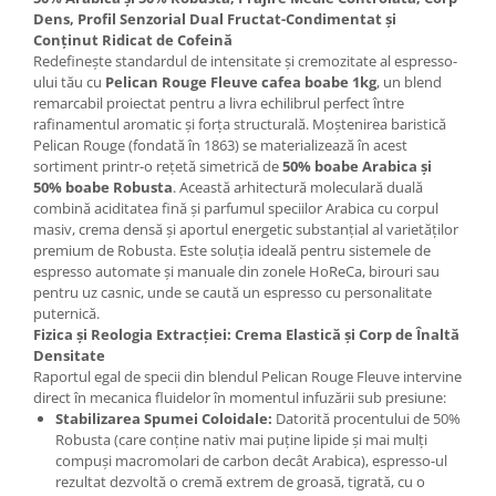
Dens, Profil Senzorial Dual Fructat-Condimentat și
Conținut Ridicat de Cofeină
Redefinește standardul de intensitate și cremozitate al espresso-
ului tău cu
Pelican Rouge Fleuve cafea boabe 1kg
, un blend
remarcabil proiectat pentru a livra echilibrul perfect între
rafinamentul aromatic și forța structurală. Moștenirea baristică
Pelican Rouge (fondată în 1863) se materializează în acest
sortiment printr-o rețetă simetrică de
50% boabe Arabica și
50% boabe Robusta
. Această arhitectură moleculară duală
combină aciditatea fină și parfumul speciilor Arabica cu corpul
masiv, crema densă și aportul energetic substanțial al varietăților
premium de Robusta. Este soluția ideală pentru sistemele de
espresso automate și manuale din zonele HoReCa, birouri sau
pentru uz casnic, unde se caută un espresso cu personalitate
puternică.
Fizica și Reologia Extracției: Crema Elastică și Corp de Înaltă
Densitate
Raportul egal de specii din blendul Pelican Rouge Fleuve intervine
direct în mecanica fluidelor în momentul infuzării sub presiune:
Stabilizarea Spumei Coloidale:
Datorită procentului de 50%
Robusta (care conține nativ mai puține lipide și mai mulți
compuși macromolari de carbon decât Arabica), espresso-ul
rezultat dezvoltă o cremă extrem de groasă, tigrată, cu o