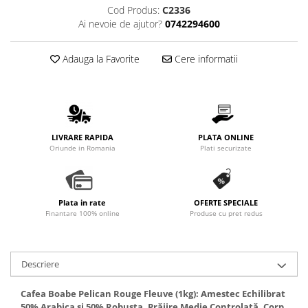
Promotii
Cod Produs:
C2336
Ai nevoie de ajutor?
0742294600
Stabilizatoare tensiune
Piese schimb espressoare
Adauga la Favorite
Cere informatii
Accesorii si intretinere
Curatare
Filtre
Portafiltre
LIVRARE RAPIDA
PLATA ONLINE
Site
Oriunde in Romania
Plati securizate
Tamper
Altele
Plata in rate
OFERTE SPECIALE
Finantare 100% online
Produse cu pret redus
Descriere
Cafea Boabe Pelican Rouge Fleuve (1kg): Amestec Echilibrat
50% Arabica și 50% Robusta, Prăjire Medie Controlată, Corp