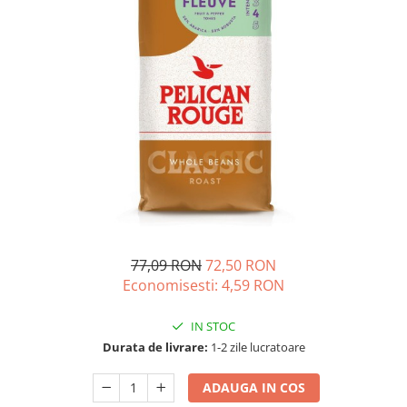
Complementare
Capace
Cesti si farfurii
Diverse
Lattiere
Pahare de cafea
Palete cafea
Consumabile
Cappucino instant
Ciocolata calda
77,09 RON
72,50 RON
Lapte instant
Economisesti:
4,59
RON
Pliculete Zahar si Miere
IN STOC
Siropuri
Durata de livrare:
1-2 zile lucratoare
Topping
ADAUGA IN COS
Aparate SH