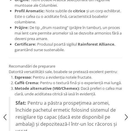
muntoase ale Columbiei.
Profil Aromatic:
Note subtile de
citrice
și un corp echilibrat.
Este o cafea cu o aciditate fină, caracteristică boabelor
columbiene.
Prăjire:
De tip „drum roasting” (prăjire în tambur), un proces
mai lent care permite aromelor să se dezvolte armonios fără a
deveni prea amare.
Certificare:
Produsul poartă sigiliul
Rainforest Alliance
,
garantând surse sustenabile.
Recomandări de preparare
Datorită versatilității sale, boabele se pretează excelent pentru:
Espresso:
Pentru a evidenția notele fructate.
Caffè Crema:
Pentru o textură fină și o experiență mai lungă.
Metode alternative (V60/Chemex):
Dacă preferi o cafea mai
clară, unde aciditatea citrică să iasă în evidență.
Sfat:
Pentru a păstra prospețimea aromei,
închide pachetul ermetic folosind sistemul de
resigilare tip capac (dacă este disponibil pe
ambalaj) și depozitează-l într-un loc răcoros și