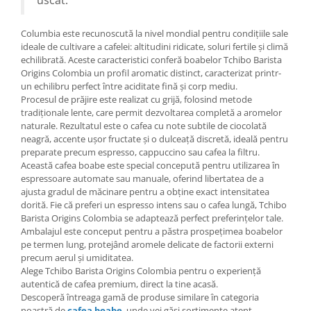
uscat.
Columbia este recunoscută la nivel mondial pentru condițiile sale
ideale de cultivare a cafelei: altitudini ridicate, soluri fertile și climă
echilibrată. Aceste caracteristici conferă boabelor Tchibo Barista
Origins Colombia un profil aromatic distinct, caracterizat printr-
un echilibru perfect între aciditate fină și corp mediu.
Procesul de prăjire este realizat cu grijă, folosind metode
tradiționale lente, care permit dezvoltarea completă a aromelor
naturale. Rezultatul este o cafea cu note subtile de ciocolată
neagră, accente ușor fructate și o dulceață discretă, ideală pentru
preparate precum espresso, cappuccino sau cafea la filtru.
Această cafea boabe este special concepută pentru utilizarea în
espressoare automate sau manuale, oferind libertatea de a
ajusta gradul de măcinare pentru a obține exact intensitatea
dorită. Fie că preferi un espresso intens sau o cafea lungă, Tchibo
Barista Origins Colombia se adaptează perfect preferințelor tale.
Ambalajul este conceput pentru a păstra prospețimea boabelor
pe termen lung, protejând aromele delicate de factorii externi
precum aerul și umiditatea.
Alege Tchibo Barista Origins Colombia pentru o experiență
autentică de cafea premium, direct la tine acasă.
Descoperă întreaga gamă de produse similare în categoria
noastră de
cafea boabe
,
unde vei găsi sortimente atent