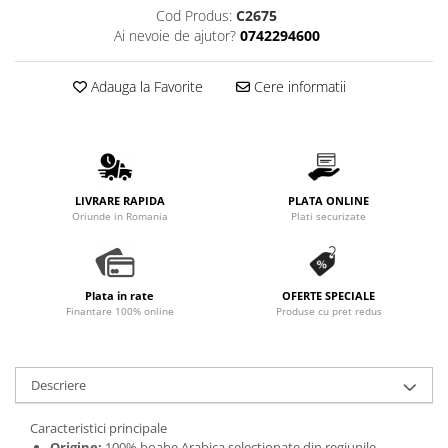
Cod Produs:
C2675
Ai nevoie de ajutor?
0742294600
Adauga la Favorite
Cere informatii
LIVRARE RAPIDA
PLATA ONLINE
Oriunde in Romania
Plati securizate
Plata in rate
OFERTE SPECIALE
Finantare 100% online
Produse cu pret redus
Descriere
Caracteristici principale
Origine:
100% boabe Arabica selecționate din regiunile