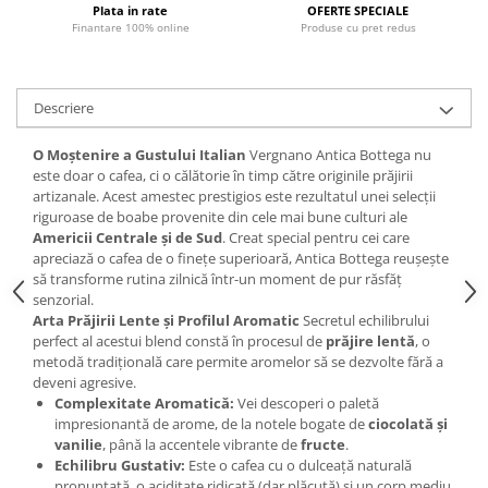
Plata in rate
OFERTE SPECIALE
Finantare 100% online
Produse cu pret redus
Descriere
O Moștenire a Gustului Italian
Vergnano Antica Bottega nu
este doar o cafea, ci o călătorie în timp către originile prăjirii
artizanale. Acest amestec prestigios este rezultatul unei selecții
riguroase de boabe provenite din cele mai bune culturi ale
Americii Centrale și de Sud
. Creat special pentru cei care
apreciază o cafea de o finețe superioară, Antica Bottega reușește
să transforme rutina zilnică într-un moment de pur răsfăț
senzorial.
Arta Prăjirii Lente și Profilul Aromatic
Secretul echilibrului
perfect al acestui blend constă în procesul de
prăjire lentă
, o
metodă tradițională care permite aromelor să se dezvolte fără a
deveni agresive.
Complexitate Aromatică:
Vei descoperi o paletă
impresionantă de arome, de la notele bogate de
ciocolată și
vanilie
, până la accentele vibrante de
fructe
.
Echilibru Gustativ:
Este o cafea cu o dulceață naturală
pronunțată, o aciditate ridicată (dar plăcută) și un corp mediu,