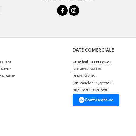
DATE COMERCIALE
 Plata
SC Mirali Bazzar SRL
e Retur
J2019012899409
de Retur
RO41695185
Str. Vaselor 11, sector 2
Bucuresti, Bucuresti
Contacteaza-ne