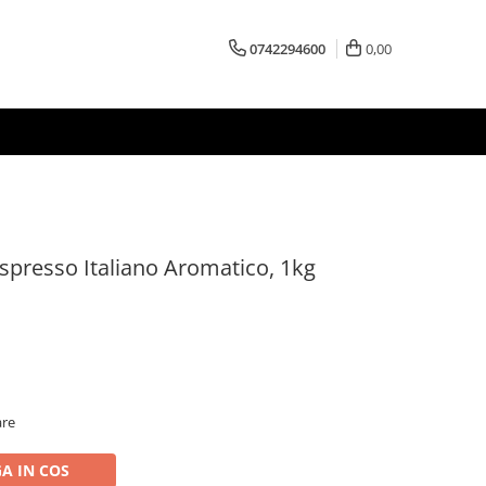
0742294600
0,00
spresso Italiano Aromatico, 1kg
are
A IN COS