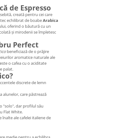
că de Espresso
sebită, creată pentru cei care
stec echilibrat de boabe
Arabica
ului, oferind o băutură cu un
colată și mirodenii se împletesc
bru Perfect
ico
beneficiază de o prăjire
eiurilor aromatice naturale ale
este o cafea cu o aciditate
e palat.
ico?
accentele discrete de lemn
 alunelor, care păstrează
 "solo", dar profilul său
u Flat White.
nalte ale cafelei italiene de
re medie pentru a echilibra