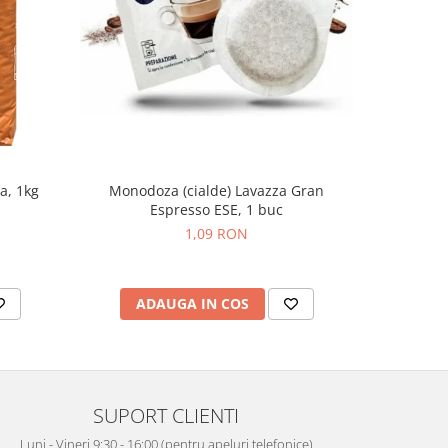
Monodoza (cialde) Lavazza Gran
Monodo
a, 1kg
Espresso ESE, 1 buc
Espr
1,09 RON
ADAUGA IN COS
AD
SUPORT CLIENTI
Luni - Vineri 9:30 - 16:00 (pentru apeluri telefonice)