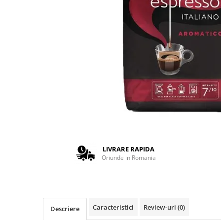
Complementare
Capace
Cesti si farfurii
Diverse
Lattiere
Pahare de cafea
Palete cafea
Consumabile
Cappucino instant
Ciocolata calda
LIVRARE RAPIDA
Lapte instant
Oriunde in Romania
Pliculete Zahar si Miere
Siropuri
Topping
Caracteristici
Review-uri
(0)
Descriere
Aparate SH