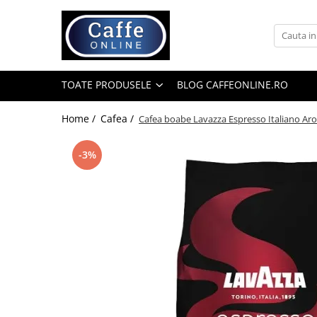
Toate Produsele
Cafea
TOATE PRODUSELE
BLOG CAFFEONLINE.RO
Cafea Boabe
Capsule Cafea
Home /
Cafea /
Cafea boabe Lavazza Espresso Italiano Ar
Cafea Macinata
-3%
Cafea Instant
Ceai
Espressoare
Aparate Automate
Aparate capsule
Aparate clasice
Accesorii
Rasnite