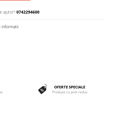
e ajutor?
0742294600
informatii
OFERTE SPECIALE
ne
Produse cu pret redus