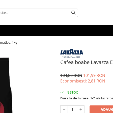
omatico, 1kg
Cafea boabe Lavazza E
104,80 RON
101,99 RON
Economisesti:
2,81
RON
IN STOC
Durata de livrare:
1-2 zile lucrato
ADAUG