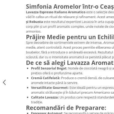
Promotii
Simfonia Aromelor într-o Ceaș
Stabilizatoare tensiune
Lavazza Espresso Italiano Aromatico
este o selecție deo
Piese schimb espressoare
văd în cafea un ritual de relaxare și rafinament. Acest ame
și Robusta
este rezultatul expertizei Lavazza în arta cupaj
Accesorii si intretinere
corp plin și un profil aromatic complex, unde notele de cio
Curatare
armonios.
Prăjire Medie pentru un Echili
Filtre
Spre deosebire de sortimentele extrem de intense,
Aromat
Portafiltre
medie, atent controlată. Acest proces permite eliberarea ul
boabelor, fără a introduce o amăreală excesivă. Rezultatul 
Site
scăzută, dar cu o intensitate aromatică ce persistă plăcut p
De ce să alegi Lavazza Aromat
Tamper
Profil Senzorial Bogat:
Notele de ciocolată neagră și 
Altele
prețios oferă o profunzime aparte.
Cremă Catifelată:
Produce o cremă densă, de culoarea
aromele intacte până la servire.
Versatilitate Gourmet:
Este ideală pentru un espresso
aromatic strălucește și în băuturi precum Americano sa
Calitate Lavazza:
Un produs care respectă standardele î
tradiție.
Recomandări de Preparare:
Espressor Automat:
Se recomandă o setare de măcina