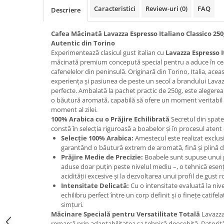
Promotii
Caracteristici
Review-uri
(0)
FAQ
Descriere
Stabilizatoare tensiune
Piese schimb espressoare
Cafea Măcinată Lavazza Espresso Italiano Classico 250g
Autentic din Torino
Accesorii si intretinere
Experimentează clasicul gust italian cu
Lavazza Espresso I
Curatare
măcinată premium concepută special pentru a aduce în cea
cafenelelor din peninsulă. Originară din Torino, Italia, aceas
Filtre
experiența și pasiunea de peste un secol a brandului Lavaz
Portafiltre
perfecte. Ambalată la pachet practic de 250g, este alegerea 
o băutură aromată, capabilă să ofere un moment veritabil d
Site
moment al zilei.
100% Arabica cu o Prăjire Echilibrată
Secretul din spate
Tamper
constă în selecția riguroasă a boabelor și în procesul atent
Altele
Selecție 100% Arabica:
Amestecul este realizat exclus
garantând o băutură extrem de aromată, fină și plină 
Prăjire Medie de Precizie:
Boabele sunt supuse unui p
aduse doar puțin peste nivelul mediu –, o tehnică esenți
acidității excesive și la dezvoltarea unui profil de gust 
Intensitate Delicată:
Cu o intensitate evaluată la nive
echilibru perfect între un corp definit și o finețe catifela
simțuri.
Măcinare Specială pentru Versatilitate Totală
Lavazza 
remarcă prin adaptabilitatea sa tehnică deosebită. Datorit