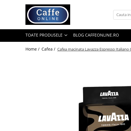
Toate Produsele
Cafea
TOATE PRODUSELE
BLOG CAFFEONLINE.RO
Cafea Boabe
Capsule Cafea
Home /
Cafea /
Cafea macinata Lavazza Espresso Italiano C
Cafea Macinata
Cafea Instant
Ceai
Espressoare
Aparate Automate
Aparate capsule
Aparate clasice
Accesorii
Rasnite