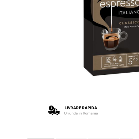
Complementare
Capace
Cesti si farfurii
Diverse
Lattiere
Pahare de cafea
Palete cafea
Consumabile
Cappucino instant
Ciocolata calda
Lapte instant
Pliculete Zahar si Miere
LIVRARE RAPIDA
Oriunde in Romania
Siropuri
Topping
Aparate SH