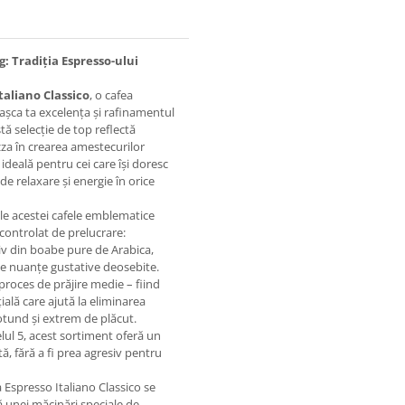
: Tradiția Espresso-ului
taliano Classico
, o cafea
șca ta excelența și rafinamentul
tă selecție de top reflectă
za în crearea amestecurilor
ideală pentru cei care își doresc
e relaxare și energie în orice
le acestei cafele emblematice
 controlat de prelucrare:
iv din boabe pure de Arabica,
de nuanțe gustative deosebite.
roces de prăjire medie – fiind
ală care ajută la eliminarea
rotund și extrem de plăcut.
lul 5, acest sortiment oferă un
tă, fără a fi prea agresiv pentru
Espresso Italiano Classico se
ă unei măcinări speciale de