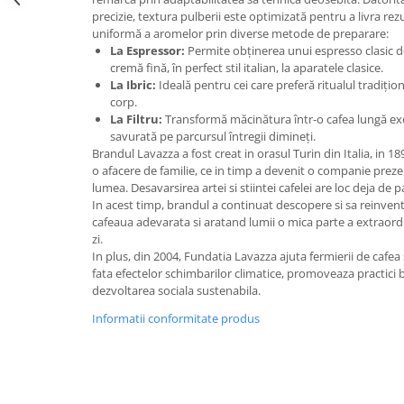
precizie, textura pulberii este optimizată pentru a livra rez
uniformă a aromelor prin diverse metode de preparare:
La Espressor:
Permite obținerea unui espresso clasic de
cremă fină, în perfect stil italian, la aparatele clasice.
La Ibric:
Ideală pentru cei care preferă ritualul tradițion
corp.
La Filtru:
Transformă măcinătura într-o cafea lungă exc
savurată pe parcursul întregii dimineți.
Brandul Lavazza a fost creat in orasul Turin din Italia, in 18
o afacere de familie, ce in timp a devenit o companie prezen
lumea. Desavarsirea artei si stiintei cafelei are loc deja de p
In acest timp, brandul a continuat descopere si sa reinven
cafeaua adevarata si aratand lumii o mica parte a extraordin
zi.
In plus, din 2004, Fundatia Lavazza ajuta fermierii de cafea
fata efectelor schimbarilor climatice, promoveaza practici 
dezvoltarea sociala sustenabila.
Informatii conformitate produs