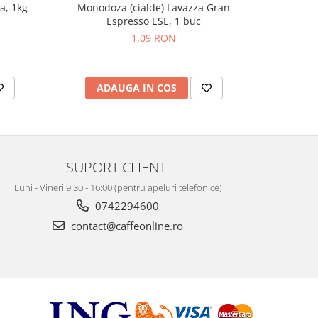
Monodoza (cialde) Lavazza Gran
Monodo
a, 1kg
Espresso ESE, 1 buc
Espr
1,09 RON
ADAUGA IN COS
AD
SUPORT CLIENTI
Luni - Vineri 9:30 - 16:00 (pentru apeluri telefonice)
0742294600
contact@caffeonline.ro