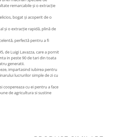
ultate remarcabile și o extracție
licios, bogat și acoperit de o
al și o extracție rapidă, plină de
elentă, perfectă pentru a fi
95, de Luigi Lavazza, care a pornit
ta in peste 90 de tari din toata
atru generatii.
teze, impartasind iubirea pentru
arului lucrurilor simple de zi cu
 si coopereaza cu ei pentru a face
bune de agricultura si sustine