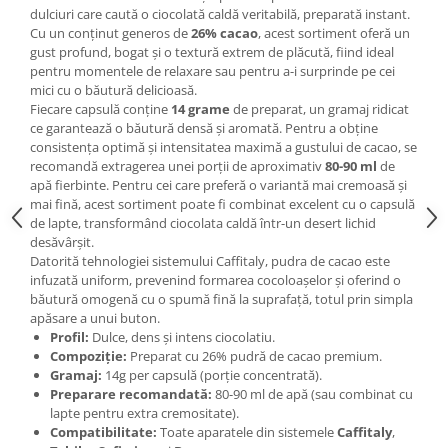
dulciuri care caută o ciocolată caldă veritabilă, preparată instant.
Cu un conținut generos de
26% cacao
, acest sortiment oferă un
gust profund, bogat și o textură extrem de plăcută, fiind ideal
pentru momentele de relaxare sau pentru a-i surprinde pe cei
mici cu o băutură delicioasă.
Fiecare capsulă conține
14 grame
de preparat, un gramaj ridicat
ce garantează o băutură densă și aromată. Pentru a obține
consistența optimă și intensitatea maximă a gustului de cacao, se
recomandă extragerea unei porții de aproximativ
80-90 ml
de
apă fierbinte. Pentru cei care preferă o variantă mai cremoasă și
mai fină, acest sortiment poate fi combinat excelent cu o capsulă
de lapte, transformând ciocolata caldă într-un desert lichid
desăvârșit.
Datorită tehnologiei sistemului Caffitaly, pudra de cacao este
infuzată uniform, prevenind formarea cocoloașelor și oferind o
băutură omogenă cu o spumă fină la suprafață, totul prin simpla
apăsare a unui buton.
Profil:
Dulce, dens și intens ciocolatiu.
Compoziție:
Preparat cu 26% pudră de cacao premium.
Gramaj:
14g per capsulă (porție concentrată).
Preparare recomandată:
80-90 ml de apă (sau combinat cu
lapte pentru extra cremositate).
Compatibilitate:
Toate aparatele din sistemele
Caffitaly
,