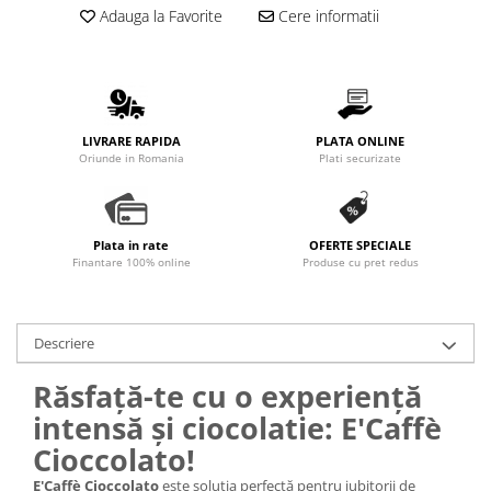
Adauga la Favorite
Cere informatii
LIVRARE RAPIDA
PLATA ONLINE
Oriunde in Romania
Plati securizate
Plata in rate
OFERTE SPECIALE
Finantare 100% online
Produse cu pret redus
Descriere
Răsfață-te cu o experiență
intensă și ciocolatie: E'Caffè
Cioccolato!
E'Caffè Cioccolato
este soluția perfectă pentru iubitorii de