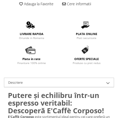
Adauga la Favorite
Cere informatii
LIVRARE RAPIDA
PLATA ONLINE
Oriunde in Romania
Plati securizate
Plata in rate
OFERTE SPECIALE
Finantare 100% online
Produse cu pret redus
Descriere
Putere și echilibru într-un
espresso veritabil:
Descoperă E'Caffè Corposo!
E'Caffè Corposo
este sortimentul ideal pentru cei care preferă un