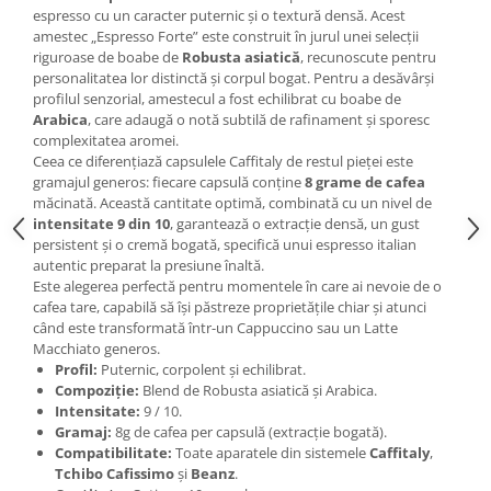
espresso cu un caracter puternic și o textură densă. Acest
amestec „Espresso Forte” este construit în jurul unei selecții
riguroase de boabe de
Robusta asiatică
, recunoscute pentru
personalitatea lor distinctă și corpul bogat. Pentru a desăvârși
profilul senzorial, amestecul a fost echilibrat cu boabe de
Arabica
, care adaugă o notă subtilă de rafinament și sporesc
complexitatea aromei.
Ceea ce diferențiază capsulele Caffitaly de restul pieței este
gramajul generos: fiecare capsulă conține
8 grame de cafea
măcinată. Această cantitate optimă, combinată cu un nivel de
intensitate 9 din 10
, garantează o extracție densă, un gust
persistent și o cremă bogată, specifică unui espresso italian
autentic preparat la presiune înaltă.
Este alegerea perfectă pentru momentele în care ai nevoie de o
cafea tare, capabilă să își păstreze proprietățile chiar și atunci
când este transformată într-un Cappuccino sau un Latte
Macchiato generos.
Profil:
Puternic, corpolent și echilibrat.
Compoziție:
Blend de Robusta asiatică și Arabica.
Intensitate:
9 / 10.
Gramaj:
8g de cafea per capsulă (extracție bogată).
Compatibilitate:
Toate aparatele din sistemele
Caffitaly
,
Tchibo Cafissimo
și
Beanz
.