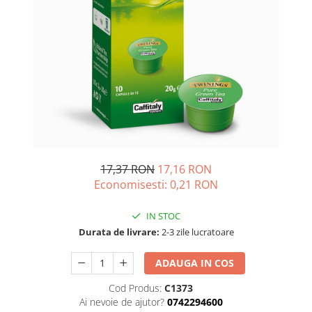
Complementare
Capace
Cesti si farfurii
Diverse
Lattiere
Pahare de cafea
Palete cafea
Consumabile
17,37 RON
17,16 RON
Cappucino instant
Economisesti:
0,21
RON
Ciocolata calda
IN STOC
Lapte instant
Durata de livrare:
2-3 zile lucratoare
Pliculete Zahar si Miere
Siropuri
ADAUGA IN COS
Topping
Cod Produs:
C1373
Ai nevoie de ajutor?
0742294600
Aparate SH