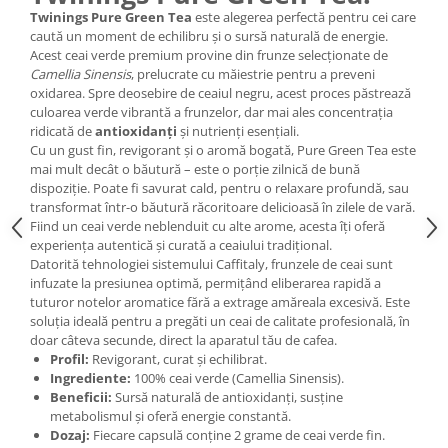
Twinings Pure Green Tea
este alegerea perfectă pentru cei care
caută un moment de echilibru și o sursă naturală de energie.
Acest ceai verde premium provine din frunze selecționate de
Camellia Sinensis
, prelucrate cu măiestrie pentru a preveni
oxidarea. Spre deosebire de ceaiul negru, acest proces păstrează
culoarea verde vibrantă a frunzelor, dar mai ales concentrația
ridicată de
antioxidanți
și nutrienți esențiali.
Cu un gust fin, revigorant și o aromă bogată, Pure Green Tea este
mai mult decât o băutură – este o porție zilnică de bună
dispoziție. Poate fi savurat cald, pentru o relaxare profundă, sau
transformat într-o băutură răcoritoare delicioasă în zilele de vară.
Fiind un ceai verde neblenduit cu alte arome, acesta îți oferă
experiența autentică și curată a ceaiului tradițional.
Datorită tehnologiei sistemului Caffitaly, frunzele de ceai sunt
infuzate la presiunea optimă, permițând eliberarea rapidă a
tuturor notelor aromatice fără a extrage amăreala excesivă. Este
soluția ideală pentru a pregăti un ceai de calitate profesională, în
doar câteva secunde, direct la aparatul tău de cafea.
Profil:
Revigorant, curat și echilibrat.
Ingrediente:
100% ceai verde (Camellia Sinensis).
Beneficii:
Sursă naturală de antioxidanți, susține
metabolismul și oferă energie constantă.
Dozaj:
Fiecare capsulă conține 2 grame de ceai verde fin.