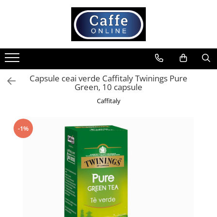
Toate Produsele
Cafea
Cafea Boabe
Capsule ceai verde Caffitaly Twinings Pure
Capsule Cafea
Green, 10 capsule
Cafea Macinata
Caffitaly
Cafea Instant
Ceai
-1%
Espressoare
Aparate Automate
Aparate capsule
Aparate clasice
Accesorii
Rasnite