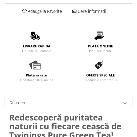
Promotii
Adauga la Favorite
Cere informatii
Stabilizatoare tensiune
Piese schimb espressoare
Accesorii si intretinere
Curatare
Filtre
LIVRARE RAPIDA
PLATA ONLINE
Oriunde in Romania
Plati securizate
Portafiltre
Site
Tamper
Plata in rate
OFERTE SPECIALE
Finantare 100% online
Produse cu pret redus
Altele
Descriere
Redescoperă puritatea
naturii cu fiecare ceașcă de
Twinings Pure Green Tea!