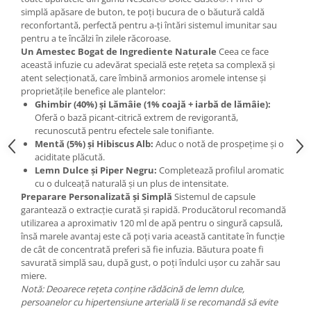
simplă apăsare de buton, te poți bucura de o băutură caldă
reconfortantă, perfectă pentru a-ți întări sistemul imunitar sau
pentru a te încălzi în zilele răcoroase.
Un Amestec Bogat de Ingrediente Naturale
Ceea ce face
această infuzie cu adevărat specială este rețeta sa complexă și
atent selecționată, care îmbină armonios aromele intense și
proprietățile benefice ale plantelor:
Ghimbir (40%) și Lămâie (1% coajă + iarbă de lămâie):
Oferă o bază picant-citrică extrem de revigorantă,
recunoscută pentru efectele sale tonifiante.
Mentă (5%) și Hibiscus Alb:
Aduc o notă de prospețime și o
aciditate plăcută.
Lemn Dulce și Piper Negru:
Completează profilul aromatic
cu o dulceață naturală și un plus de intensitate.
Preparare Personalizată și Simplă
Sistemul de capsule
garantează o extracție curată și rapidă. Producătorul recomandă
utilizarea a aproximativ 120 ml de apă pentru o singură capsulă,
însă marele avantaj este că poți varia această cantitate în funcție
de cât de concentrată preferi să fie infuzia. Băutura poate fi
savurată simplă sau, după gust, o poți îndulci ușor cu zahăr sau
miere.
Notă: Deoarece rețeta conține rădăcină de lemn dulce,
persoanelor cu hipertensiune arterială li se recomandă să evite