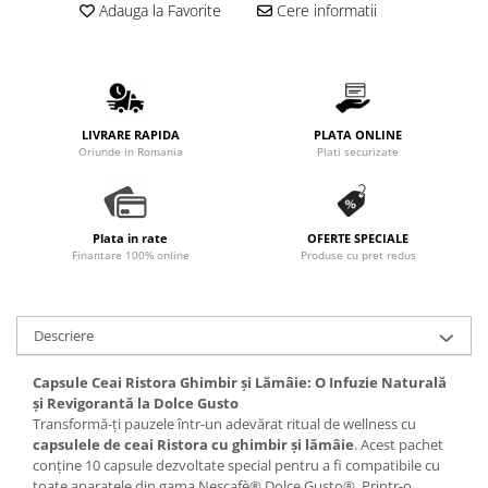
Adauga la Favorite
Cere informatii
LIVRARE RAPIDA
PLATA ONLINE
Oriunde in Romania
Plati securizate
Plata in rate
OFERTE SPECIALE
Finantare 100% online
Produse cu pret redus
Descriere
Capsule Ceai Ristora Ghimbir și Lămâie: O Infuzie Naturală
și Revigorantă la Dolce Gusto
Transformă-ți pauzele într-un adevărat ritual de wellness cu
capsulele de ceai Ristora cu ghimbir și lămâie
. Acest pachet
conține 10 capsule dezvoltate special pentru a fi compatibile cu
toate aparatele din gama Nescafè® Dolce Gusto®. Printr-o