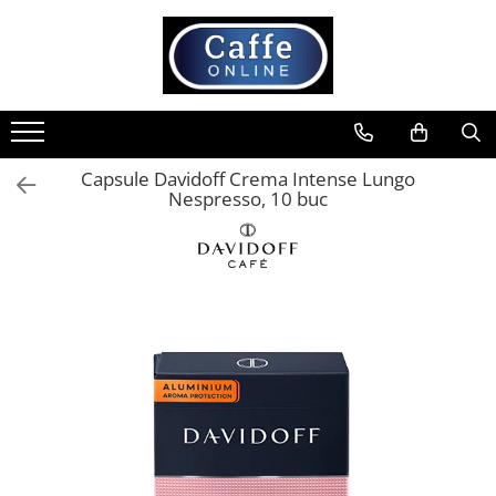
Toate Produsele
Cafea
Cafea Boabe
Capsule Davidoff Crema Intense Lungo
Capsule Cafea
Nespresso, 10 buc
Cafea Macinata
Cafea Instant
Ceai
Espressoare
Aparate Automate
Aparate capsule
Aparate clasice
Accesorii
Rasnite