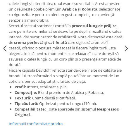
cafele lungi și intensitatea unui espresso veritabil. Acest amestec
unic reunește boabe premium
Arabica și Robusta
, selecționate
cu rigurozitate pentru a oferi un gust complet și o experiență
senzorială memorabilă.
Secretul acestui sortiment constă în
procesul lung de prăjire
,
care permite aromelor să se dezvolte pe deplin, rezultând o cafea
intensă, dar surprinzător de echilibrată. Nota distinctivă este dată
de
crema perfectă și catifelată
care sigilează aromele în
ceașcă, oferind o textură mătăsoasă la fiecare înghițitură. Este
alegerea ideală pentru momentele de relaxare în care dorești să
savurezi o cafea lungă, cu un corp plin și o prezență aromatică de
durată.
Fiecare capsulă Davidoff reflectă standardele înalte de calitate ale
brandului, transformând o simplă pauză într-un moment de lux
cotidian, perfect adaptat stilului tău de viață.
Profil:
Intens, echilibrat și plin.
Compoziție:
Blend premium de Arabica și Robusta.
Textură:
Cremă densă și catifelată.
Tip băutură:
Optimizat pentru Lungo (110 ml).
Compatibilitate:
Toate aparatele din sistemul
Nespresso®
Original
.
Informatii conformitate produs