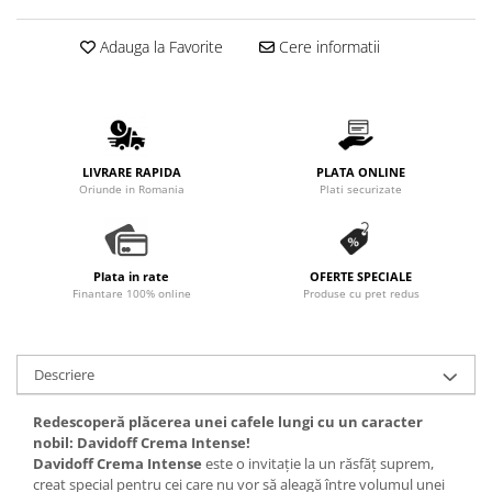
Promotii
Stabilizatoare tensiune
Adauga la Favorite
Cere informatii
Piese schimb espressoare
Accesorii si intretinere
Curatare
Filtre
LIVRARE RAPIDA
PLATA ONLINE
Oriunde in Romania
Plati securizate
Portafiltre
Site
Tamper
Plata in rate
OFERTE SPECIALE
Finantare 100% online
Produse cu pret redus
Altele
Descriere
Redescoperă plăcerea unei cafele lungi cu un caracter
nobil: Davidoff Crema Intense!
Davidoff Crema Intense
este o invitație la un răsfăț suprem,
creat special pentru cei care nu vor să aleagă între volumul unei