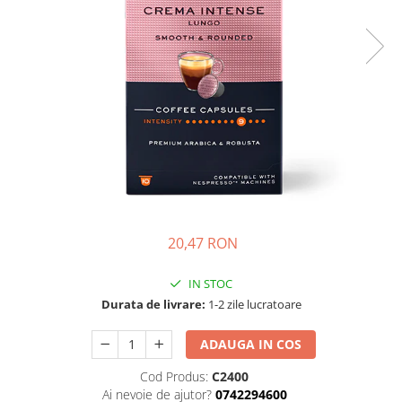
Complementare
Capace
Cesti si farfurii
Diverse
Lattiere
Pahare de cafea
Palete cafea
Consumabile
Cappucino instant
20,47 RON
Ciocolata calda
Lapte instant
IN STOC
Durata de livrare:
1-2 zile lucratoare
Pliculete Zahar si Miere
Siropuri
ADAUGA IN COS
Topping
Cod Produs:
C2400
Aparate SH
Ai nevoie de ajutor?
0742294600