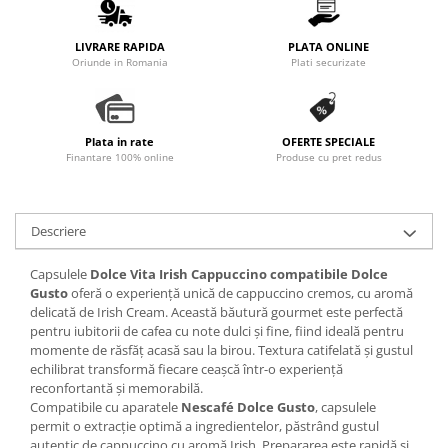
LIVRARE RAPIDA
PLATA ONLINE
Oriunde in Romania
Plati securizate
Plata in rate
OFERTE SPECIALE
Finantare 100% online
Produse cu pret redus
Descriere
Capsulele
Dolce Vita Irish Cappuccino compatibile Dolce
Gusto
oferă o experiență unică de cappuccino cremos, cu aromă
delicată de Irish Cream. Această băutură gourmet este perfectă
pentru iubitorii de cafea cu note dulci și fine, fiind ideală pentru
momente de răsfăț acasă sau la birou. Textura catifelată și gustul
echilibrat transformă fiecare ceașcă într-o experiență
reconfortantă și memorabilă.
Compatibile cu aparatele
Nescafé Dolce Gusto
, capsulele
permit o extracție optimă a ingredientelor, păstrând gustul
autentic de cappuccino cu aromă Irish. Prepararea este rapidă și