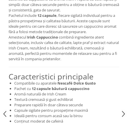
simplă: doar câteva secunde pentru a obține o băutură cremoasă
și consistentă, gata de savurat.
Pachetul include
12 capsule
, fiecare sigilată individual pentru a
păstra prospețimea și calitatea băuturii. Aceste capsule sunt
ideale pentru cei care doresc să savureze un cappuccino aromat
fără a folosi metode tradiționale de preparare.
Amestecul
Irish Cappuccino
combină ingrediente atent
selecționate, inclusiv cafea de calitate, lapte praf și extract natural
Irish Cream, rezultând o băutură echilibrată, cremoasă și
aromată, perfectă pentru momentele de relaxare sau pentru a fi
servită în compania prietenilor.
Caracteristici principale
Compatibile cu aparatele
Nescafé Dolce Gusto
Pachet cu
12 capsule băutură cappuccino
Aromă naturală de Irish Cream
Textură cremoasă și gust echilibrat
Preparare rapidă în doar câteva secunde
Capsule sigilate pentru prospețime maximă
Ideală pentru consum acasă sau la birou
Conținut moderat de cafeină