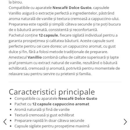
la birou.
Compatibile cu aparatele
Nescafé Dolce Gusto
, capsulele
Vanillio asigură o extracție perfectă a ingredientelor, păstrând
aroma naturală de vanilie și textura cremoasă a cappuccino-ului.
Prepararea este rapidă și simplă: câteva secunde și te poți bucura
de o băutură aromată, consistentă și reconfortantă.
Pachetul conține
12 capsule
, fiecare sigilată individual pentru a
garanta prospețimea și calitatea băuturii. Aceste capsule sunt
perfecte pentru cei care doresc un cappuccino aromat, cu gust
dulce și fin, fără a folosi metode tradiționale de preparare.
Amestecul
Vanillio
combină cafea de calitate superioară și lapte
praf premium cu extract natural de vanilie, rezultând o băutură
echilibrată, cremoasă și aromată, potrivită pentru momentele de
relaxare sau pentru servire cu prietenii și familia.
Caracteristici principale
Compatibile cu aparatele
Nescafé Dolce Gusto
Pachet cu
12 capsule cappuccino aromat
Aromă naturală și fină de vanilie
Textură cremoasă și gust echilibrat
Preparare rapidă în doar câteva secunde
Capsule sigilate pentru prospețime maximă