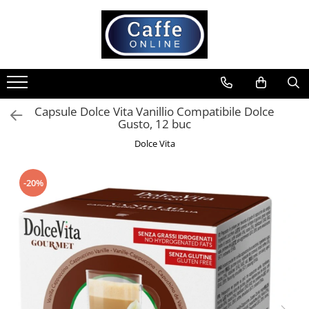
Toate Produsele
Cafea
Cafea Boabe
Capsule Dolce Vita Vanillio Compatibile Dolce
Capsule Cafea
Gusto, 12 buc
Cafea Macinata
Dolce Vita
Cafea Instant
Ceai
-20%
Espressoare
Aparate Automate
Aparate capsule
Aparate clasice
Accesorii
Rasnite