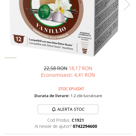
Complementare
Capace
Cesti si farfurii
Diverse
Lattiere
Pahare de cafea
Palete cafea
22,58 RON
18,17 RON
Consumabile
Economisesti:
4,41
RON
Cappucino instant
Ciocolata calda
STOC EPUIZAT
Lapte instant
Durata de livrare:
1-2 zile lucratoare
Pliculete Zahar si Miere
ALERTA STOC
Siropuri
Cod Produs:
C1921
Topping
Ai nevoie de ajutor?
0742294600
Aparate SH