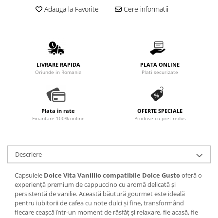
Promotii
Adauga la Favorite
Cere informatii
Stabilizatoare tensiune
Piese schimb espressoare
Accesorii si intretinere
Curatare
LIVRARE RAPIDA
PLATA ONLINE
Filtre
Oriunde in Romania
Plati securizate
Portafiltre
Site
Plata in rate
OFERTE SPECIALE
Tamper
Finantare 100% online
Produse cu pret redus
Altele
Descriere
Capsulele
Dolce Vita Vanillio compatibile Dolce Gusto
oferă o
experiență premium de cappuccino cu aromă delicată și
persistentă de vanilie. Această băutură gourmet este ideală
pentru iubitorii de cafea cu note dulci și fine, transformând
fiecare ceașcă într-un moment de răsfăț și relaxare, fie acasă, fie