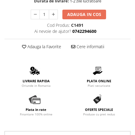
Durata de livrare:
1-2 zile lucratoare
Promotii
Stabilizatoare tensiune
ADAUGA IN COS
Piese schimb espressoare
Cod Produs:
C1491
Accesorii si intretinere
Ai nevoie de ajutor?
0742294600
Curatare
Filtre
Adauga la Favorite
Cere informatii
Portafiltre
Site
Tamper
LIVRARE RAPIDA
PLATA ONLINE
Altele
Oriunde in Romania
Plati securizate
Plata in rate
OFERTE SPECIALE
Finantare 100% online
Produse cu pret redus