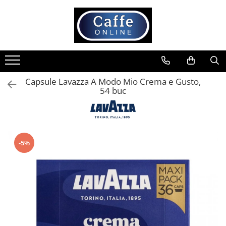
Toate Produsele
Cafea
Cafea Boabe
Capsule Lavazza A Modo Mio Crema e Gusto,
Capsule Cafea
54 buc
Cafea Macinata
Cafea Instant
Ceai
-5%
Espressoare
Aparate Automate
Aparate capsule
Aparate clasice
Accesorii
Rasnite