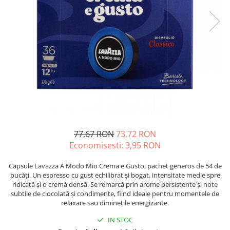
Complementare
Capace
Cesti si farfurii
Diverse
Lattiere
Pahare de cafea
Palete cafea
Consumabile
Cappucino instant
77,67 RON
73,72 RON
Ciocolata calda
Economisesti:
3,95
RON
Lapte instant
Capsule Lavazza A Modo Mio Crema e Gusto, pachet generos de 54 de
bucăți. Un espresso cu gust echilibrat și bogat, intensitate medie spre
Pliculete Zahar si Miere
ridicată și o cremă densă. Se remarcă prin arome persistente și note
Siropuri
subtile de ciocolată și condimente, fiind ideale pentru momentele de
relaxare sau diminețile energizante.
Topping
IN STOC
Aparate SH