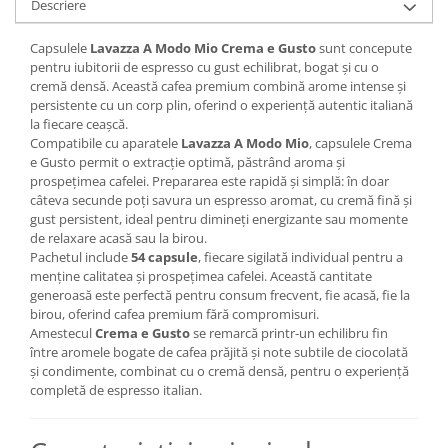
Descriere
Capsulele
Lavazza A Modo Mio Crema e Gusto
sunt concepute
pentru iubitorii de espresso cu gust echilibrat, bogat și cu o
cremă densă. Această cafea premium combină arome intense și
persistente cu un corp plin, oferind o experiență autentic italiană
la fiecare ceașcă.
Compatibile cu aparatele
Lavazza A Modo Mio
, capsulele Crema
e Gusto permit o extracție optimă, păstrând aroma și
prospețimea cafelei. Prepararea este rapidă și simplă: în doar
câteva secunde poți savura un espresso aromat, cu cremă fină și
gust persistent, ideal pentru dimineți energizante sau momente
de relaxare acasă sau la birou.
Pachetul include
54 capsule
, fiecare sigilată individual pentru a
menține calitatea și prospețimea cafelei. Această cantitate
generoasă este perfectă pentru consum frecvent, fie acasă, fie la
birou, oferind cafea premium fără compromisuri.
Amestecul
Crema e Gusto
se remarcă printr-un echilibru fin
între aromele bogate de cafea prăjită și note subtile de ciocolată
și condimente, combinat cu o cremă densă, pentru o experiență
completă de espresso italian.