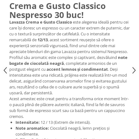
Crema e Gusto Classico
Nespresso 30 buc!
Lavazza Crema e Gusto Classico
este alegerea ideală pentru cei
care își doresc un espresso cu un caracter extrem de puternic, dar
cu o textură surprinzător de catifelată. Cu o intensitate
remarcabilă de
12/13
, acest sortiment reușește să ofere o
experiență senzorială viguroasă, fiind unul dintre cele mai
apreciate blenduri din gama Lavazza pentru sistemul Nespresso.
Profilul său aromatic este complex și captivant, dezvăluind
note
bogate de ciocolată neagră
, completate armonios de un
postgust elegant cu
accent lemnos și condimentat
. Deși
intensitatea este una ridicată, prăjirea este realizată într-un mod
delicat, asigurând conservarea aromelor fine și evitarea gustului
ars, rezultând o cafea de o culoare aurie superbă și o spumă
ușoară, dar persistentă.
Acest amestec este creat pentru a transforma orice moment într-
o pauză plină de plăcere autentic italiană, fiind la fel de savuros
sub formă de espresso scurt sau ca bază pentru un cappuccino
cremos.
Intensitate:
12 / 13 (Extrem de intensă).
Note aromatice:
Ciocolată neagră, lemn prețios și
condimente.