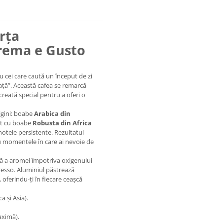
orța
rema e Gusto
 cei care caută un început de zi
iață”. Această cafea se remarcă
creată special pentru a oferi o
rigini: boabe
Arabica din
ect cu boabe
Robusta din Africa
otele persistente. Rezultatul
u momentele în care ai nevoie de
ă a aromei împotriva oxigenului
presso. Aluminiul păstrează
oferindu-ți în fiecare ceașcă
a și Asia).
aximă).