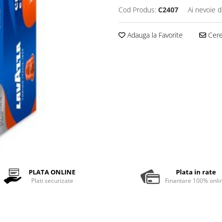
Cod Produs:
C2407
Ai nevoie d
Adauga la Favorite
Cere 
PLATA ONLINE
Plata in rate
Plati securizate
Finantare 100% onli