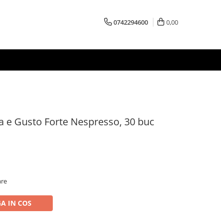
0742294600
0,00
 e Gusto Forte Nespresso, 30 buc
are
A IN COS