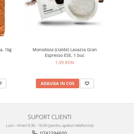
Monodoza (cialde) Lavazza Gran
Monodo
a, 1kg
Espresso ESE, 1 buc
Espr
1,09 RON
ADAUGA IN COS
AD
SUPORT CLIENTI
Luni - Vineri 9:30 - 16:00 (pentru apeluri telefonice)
0742294600