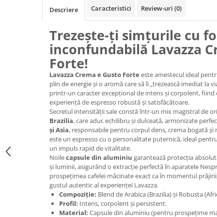
Promotii
Caracteristici
Review-uri
(0)
Descriere
Stabilizatoare tensiune
Trezește-ți simțurile cu f
Piese schimb espressoare
Accesorii si intretinere
inconfundabilă Lavazza C
Curatare
Forte!
Filtre
Lavazza Crema e Gusto Forte
este amestecul ideal pentru
plin de energie și o aromă care să îi „trezească imediat la v
Portafiltre
printr-un caracter excepțional de intens și corpolent, fiind 
Site
experiență de espresso robustă și satisfăcătoare.
Secretul intensității sale constă într-un mix magistral de o
Tamper
Brazilia
, care aduc echilibru și dulceață, armonizate perf
și Asia
, responsabile pentru corpul dens, crema bogată și n
Altele
este un espresso cu o personalitate puternică, ideal pentr
un impuls rapid de vitalitate.
Noile
capsule din aluminiu
garantează protecția absolut
și luminii, asigurând o extracție perfectă în aparatele Nes
prospețimea cafelei măcinate exact ca în momentul prăjirii, 
gustul autentic al experienței Lavazza.
Compoziție:
Blend de Arabica (Brazilia) și Robusta (Afric
Profil:
Intens, corpolent și persistent.
Material:
Capsule din aluminiu (pentru prospețime m