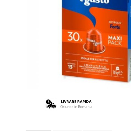
Complementare
Capace
Cesti si farfurii
Diverse
Lattiere
Pahare de cafea
Palete cafea
Consumabile
Cappucino instant
Ciocolata calda
Lapte instant
Pliculete Zahar si Miere
LIVRARE RAPIDA
Oriunde in Romania
Siropuri
Topping
Aparate SH