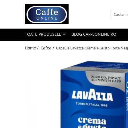
Toate Produsele
Cafea
TOATE PRODUSELE
BLOG CAFFEONLINE.RO
Cafea Boabe
Capsule Cafea
Home /
Cafea /
Capsule Lavazza Crema e Gusto Forte Nes
Cafea Macinata
Cafea Instant
Ceai
Espressoare
Aparate Automate
Aparate capsule
Aparate clasice
Accesorii
Rasnite