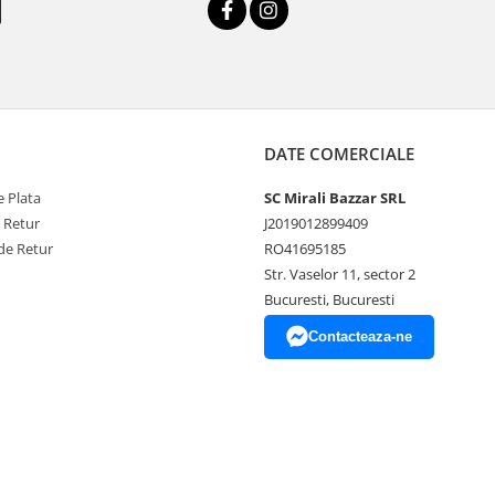
DATE COMERCIALE
 Plata
SC Mirali Bazzar SRL
e Retur
J2019012899409
de Retur
RO41695185
Str. Vaselor 11, sector 2
Bucuresti, Bucuresti
Contacteaza-ne