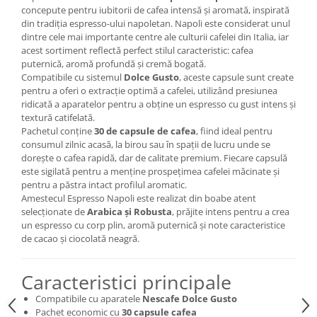
concepute pentru iubitorii de cafea intensă și aromată, inspirată
din tradiția espresso-ului napoletan. Napoli este considerat unul
dintre cele mai importante centre ale culturii cafelei din Italia, iar
acest sortiment reflectă perfect stilul caracteristic: cafea
puternică, aromă profundă și cremă bogată.
Compatibile cu sistemul
Dolce Gusto
, aceste capsule sunt create
pentru a oferi o extracție optimă a cafelei, utilizând presiunea
ridicată a aparatelor pentru a obține un espresso cu gust intens și
textură catifelată.
Pachetul conține
30 de capsule de cafea
, fiind ideal pentru
consumul zilnic acasă, la birou sau în spații de lucru unde se
dorește o cafea rapidă, dar de calitate premium. Fiecare capsulă
este sigilată pentru a menține prospețimea cafelei măcinate și
pentru a păstra intact profilul aromatic.
Amestecul Espresso Napoli este realizat din boabe atent
selecționate de
Arabica și Robusta
, prăjite intens pentru a crea
un espresso cu corp plin, aromă puternică și note caracteristice
de cacao și ciocolată neagră.
Caracteristici principale
Compatibile cu aparatele
Nescafe Dolce Gusto
Pachet economic cu
30 capsule cafea