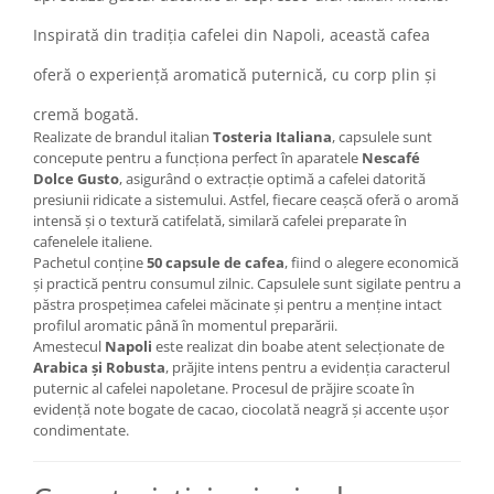
Inspirată din tradiția cafelei din Napoli, această cafea
oferă o experiență aromatică puternică, cu corp plin și
cremă bogată.
Realizate de brandul italian
Tosteria Italiana
, capsulele sunt
concepute pentru a funcționa perfect în aparatele
Nescafé
Dolce Gusto
, asigurând o extracție optimă a cafelei datorită
presiunii ridicate a sistemului. Astfel, fiecare ceașcă oferă o aromă
intensă și o textură catifelată, similară cafelei preparate în
cafenelele italiene.
Pachetul conține
50 capsule de cafea
, fiind o alegere economică
și practică pentru consumul zilnic. Capsulele sunt sigilate pentru a
păstra prospețimea cafelei măcinate și pentru a menține intact
profilul aromatic până în momentul preparării.
Amestecul
Napoli
este realizat din boabe atent selecționate de
Arabica și Robusta
, prăjite intens pentru a evidenția caracterul
puternic al cafelei napoletane. Procesul de prăjire scoate în
evidență note bogate de cacao, ciocolată neagră și accente ușor
condimentate.