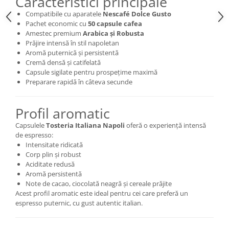
Caracteristici principale
Compatibile cu aparatele
Nescafé Dolce Gusto
Pachet economic cu
50 capsule cafea
Amestec premium
Arabica și Robusta
Prăjire intensă în stil napoletan
Aromă puternică și persistentă
Cremă densă și catifelată
Capsule sigilate pentru prospețime maximă
Preparare rapidă în câteva secunde
Profil aromatic
Capsulele
Tosteria Italiana Napoli
oferă o experiență intensă
de espresso:
Intensitate ridicată
Corp plin și robust
Aciditate redusă
Aromă persistentă
Note de cacao, ciocolată neagră și cereale prăjite
Acest profil aromatic este ideal pentru cei care preferă un
espresso puternic, cu gust autentic italian.