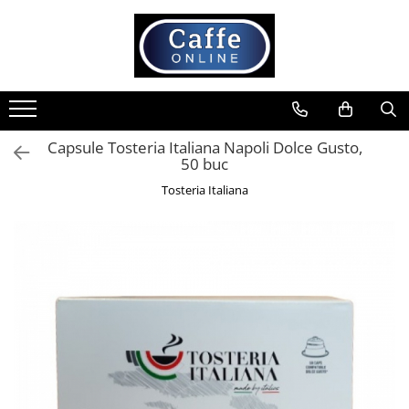
Toate Produsele
Cafea
Cafea Boabe
Capsule Tosteria Italiana Napoli Dolce Gusto,
Capsule Cafea
50 buc
Cafea Macinata
Tosteria Italiana
Cafea Instant
Ceai
Espressoare
Aparate Automate
Aparate capsule
Aparate clasice
Accesorii
Rasnite