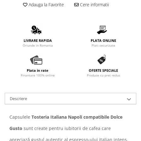
Promotii
Adauga la Favorite
Cere informatii
Stabilizatoare tensiune
Piese schimb espressoare
Accesorii si intretinere
Curatare
LIVRARE RAPIDA
PLATA ONLINE
Oriunde in Romania
Plati securizate
Filtre
Portafiltre
Site
Plata in rate
OFERTE SPECIALE
Tamper
Finantare 100% online
Produse cu pret redus
Altele
Descriere
Capsulele
Tosteria Italiana Napoli compatibile Dolce
Gusto
sunt create pentru iubitorii de cafea care
apreciază gustul autentic al espresso-ului italian intens.