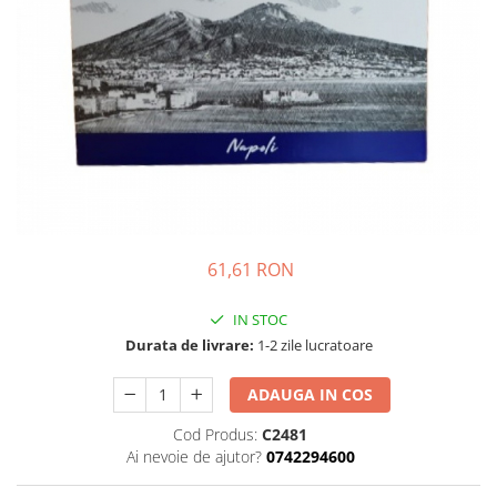
Complementare
Capace
Cesti si farfurii
Diverse
Lattiere
Pahare de cafea
Palete cafea
Consumabile
61,61 RON
Cappucino instant
Ciocolata calda
IN STOC
Lapte instant
Durata de livrare:
1-2 zile lucratoare
Pliculete Zahar si Miere
ADAUGA IN COS
Siropuri
Cod Produs:
C2481
Topping
Ai nevoie de ajutor?
0742294600
Aparate SH