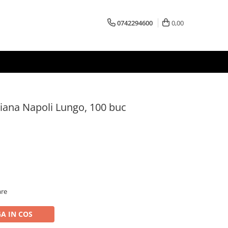
0742294600
0,00
aliana Napoli Lungo, 100 buc
are
A IN COS