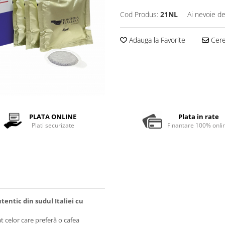
Cod Produs:
21NL
Ai nevoie de
Adauga la Favorite
Cere 
PLATA ONLINE
Plata in rate
Plati securizate
Finantare 100% onli
entic din sudul Italiei cu
 celor care preferă o cafea