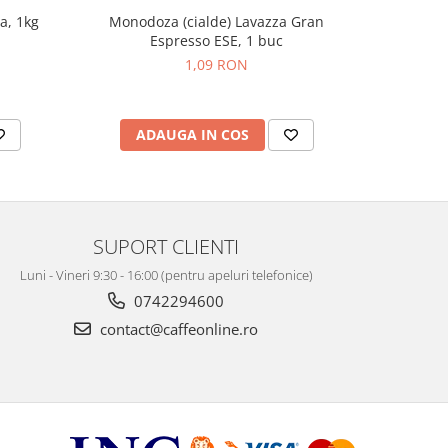
Monodoza (cialde) Lavazza Gran
Monodo
a, 1kg
Espresso ESE, 1 buc
Espr
1,09 RON
ADAUGA IN COS
AD
SUPORT CLIENTI
Luni - Vineri 9:30 - 16:00 (pentru apeluri telefonice)
0742294600
contact@caffeonline.ro