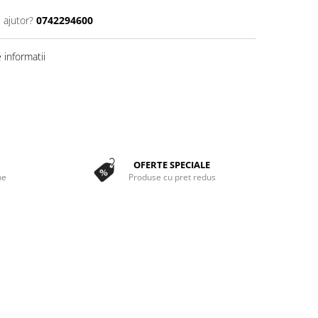
 ajutor?
0742294600
informatii
OFERTE SPECIALE
ne
Produse cu pret redus