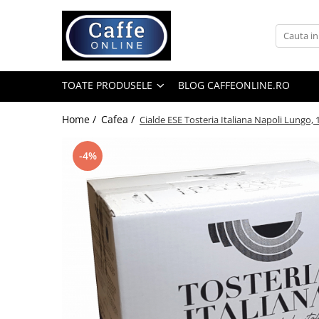
Toate Produsele
Cafea
TOATE PRODUSELE
BLOG CAFFEONLINE.RO
Cafea Boabe
Capsule Cafea
Home /
Cafea /
Cialde ESE Tosteria Italiana Napoli Lungo, 
Cafea Macinata
-4%
Cafea Instant
Ceai
Espressoare
Aparate Automate
Aparate capsule
Aparate clasice
Accesorii
Rasnite