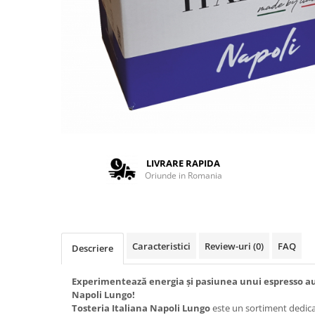
Complementare
Capace
Cesti si farfurii
Diverse
Lattiere
Pahare de cafea
Palete cafea
Consumabile
LIVRARE RAPIDA
Cappucino instant
Oriunde in Romania
Ciocolata calda
Lapte instant
Pliculete Zahar si Miere
Caracteristici
Review-uri
(0)
FAQ
Descriere
Siropuri
Experimentează energia și pasiunea unui espresso aut
Topping
Napoli Lungo!
Aparate SH
Tosteria Italiana Napoli Lungo
este un sortiment dedicat