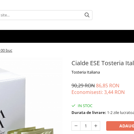
100 buc
Cialde ESE Tosteria It
Tosteria Italiana
90,29 RON
86,85 RON
Economisesti:
3,44
RON
IN STOC
Durata de livrare:
1-2 zile lucrato
ADAUG