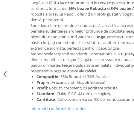
lungă, dar fără a face compromisuri în ceea ce privește int
Promotii
echilibrat, format din
66% boabe Robusta
și
34% boabe 
Stabilizatoare tensiune
robustă a orașului Napoli, oferind un profil gustativ bogat,
Piese schimb espressoare
densă, persistentă.
Spre deosebire de producția industrială, această cafea est
Accesorii si intretinere
permite evidențierea aromelor profunde de ciocolată neagră
Curatare
blendului napoletan. Fiind varianta
Lungo
, amestecul este 
păstra forța și consistența chiar și într-o cantitate mai ma
Filtre
extrem de aromată, perfectă pentru începutul zilei.
Portafiltre
Monodozele respectă standardul internațional
E.S.E. (Ea
fiind compatibile cu o gamă largă de espressoare manuale 
Site
paduri din hârtie. Fiecare cialdă este ambalată individual p
proprietățile organoleptice ale cafelei.
Tamper
Compoziție:
66% Robusta / 34% Arabica.
Altele
Prăjire:
Artizanală, stil Napoli (intensă).
Profil:
Robust, corpolent, cu aciditate scăzută.
Standard:
Cialde E.S.E. 44 mm (ecologice).
Cantitate:
Cutie economică cu 100 de monodoze ambal
Informatii conformitate produs