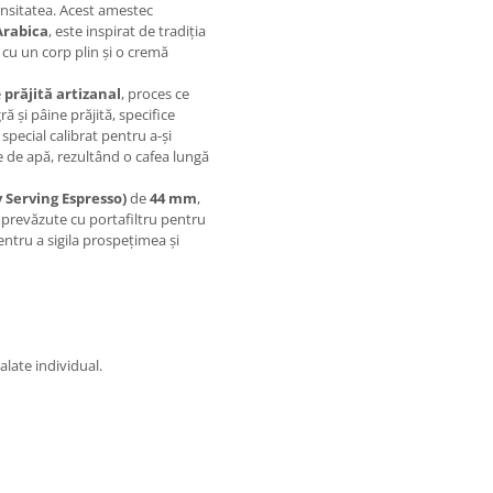
ensitatea. Acest amestec
Arabica
, este inspirat de tradiția
 cu un corp plin și o cremă
e
prăjită artizanal
, proces ce
 și pâine prăjită, specifice
special calibrat pentru a-și
re de apă, rezultând o cafea lungă
sy Serving Espresso)
de
44 mm
,
prevăzute cu portafiltru pentru
entru a sigila prospețimea și
ate individual.