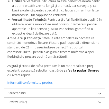
Utilizare Versatilă:
Structura sa este perfect calibrată pentru
a obține o Caffe Crema lungă și aromată, dar servește și ca
bază excelentă pentru specialități cu lapte, cum ar fi un latte
mătăsos sau un cappuccino echilibrat.
Versatilitate Tehnică:
Pentru a-ți oferi flexibilitate deplină în
utilizare, aceste monodoze sunt corespunzătoare și pentru
aparatele Philips Senseo și Miko Padissimo, garantând o
extracție ideală de fiecare dată.
Ambalare și Eficiență
Cafeaua este ambalată în pachete ce
conțin 36 monodoze fiecare. Fiecare pad respectă o dimensiune
standard de 62 mm, așezându-se perfect în suportul
espressorului tău pentru a asigura o trecere uniformă a apei
fierbinți și o presare optimă a măcinăturii.
Asigură-ți stocul de cafea premium la un raport calitate-preț
excelent; accesează selecția noastră de
cafea la paduri Senseo
cu livrare rapidă.
Informatii conformitate produs
Caracteristici
Review-uri
(2)