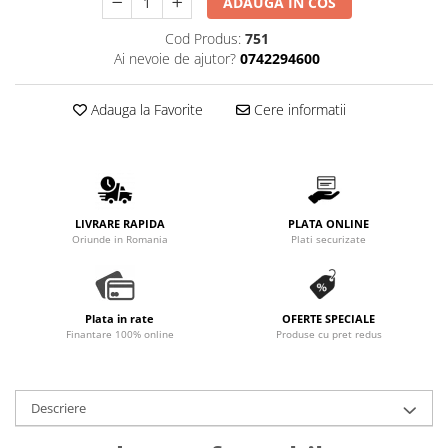
ADAUGA IN COS
Promotii
Cod Produs:
751
Stabilizatoare tensiune
Ai nevoie de ajutor?
0742294600
Piese schimb espressoare
Accesorii si intretinere
Adauga la Favorite
Cere informatii
Curatare
Filtre
Portafiltre
Site
LIVRARE RAPIDA
PLATA ONLINE
Tamper
Oriunde in Romania
Plati securizate
Altele
Plata in rate
OFERTE SPECIALE
Finantare 100% online
Produse cu pret redus
Descriere