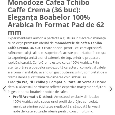
Monodoze Cafea Tchibo
Caffe Crema (36 buc):
Eleganța Boabelor 100%
Arabica în Format Pad de 62
mm
Experimentează armonia perfectă a gustului în fiecare dimineață
cu selecția premium oferită de
monodozele de cafea Tchibo
Caffe Crema, 36 buc
. Create special pentru cei care apreciază
rafinamentul și calitatea superioară, aceste paduri aduc în ceașca
ta experiența unică a unei cafenele de top, printr-o preparare
rapidă și curată. Caffe Crema este o cafea 100% Arabica. Prin
atenta prăjire a boabelor se dezvoltă caracterul complet al cafelei
și aroma inimitabilă, având un gust puternic și fin, completat de o
cremă densă și catifelată de culoarea chihlimbarului.
Tradiția Prăjirii Tchibo și Compatibilitate Universală
Fiecare
detaliu al acestui sortiment reflectă expertiza maeștrilor prăjitori
în gestionarea boabelor nobile de cafea:
Profil Aromatic Distinct:
Amestecul exclusiv din boabe
100% Arabica este supus unui profil de prăjire controlat,
menit să elimine aciditatea neplăcută și să scoată la iveală
note delicate, rotunde, ideale pentru consumul zilnic.