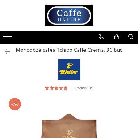
Toate Produsele
Cafea
Cafea Boabe
Monodoze cafea Tchibo Caffe Crema, 36 buc
Capsule Cafea
Cafea Macinata
Cafea Instant
Ceai
Espressoare
2 Review-uri
Aparate Automate
-7%
Aparate capsule
Aparate clasice
Accesorii
Rasnite