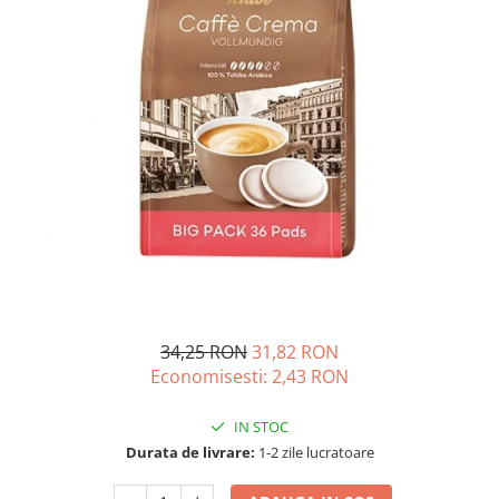
Complementare
Capace
Cesti si farfurii
Diverse
Lattiere
Pahare de cafea
Palete cafea
Consumabile
Cappucino instant
Ciocolata calda
Lapte instant
34,25 RON
31,82 RON
Economisesti:
2,43
RON
Pliculete Zahar si Miere
Siropuri
IN STOC
Topping
Durata de livrare:
1-2 zile lucratoare
Aparate SH