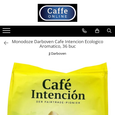
Toate Produsele
Cafea
Cafea Boabe
Monodoze Darboven Cafe Intencion Ecologico
Capsule Cafea
Aromatico, 36 buc
Cafea Macinata
JJ Darboven
Cafea Instant
Ceai
Espressoare
Aparate Automate
Aparate capsule
Aparate clasice
Accesorii
Rasnite