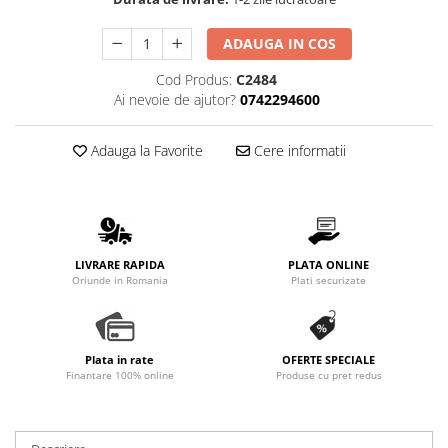
Promotii
Stabilizatoare tensiune
ADAUGA IN COS
Piese schimb espressoare
Cod Produs:
C2484
Accesorii si intretinere
Ai nevoie de ajutor?
0742294600
Curatare
Filtre
Adauga la Favorite
Cere informatii
Portafiltre
Site
Tamper
LIVRARE RAPIDA
PLATA ONLINE
Altele
Oriunde in Romania
Plati securizate
Plata in rate
OFERTE SPECIALE
Finantare 100% online
Produse cu pret redus