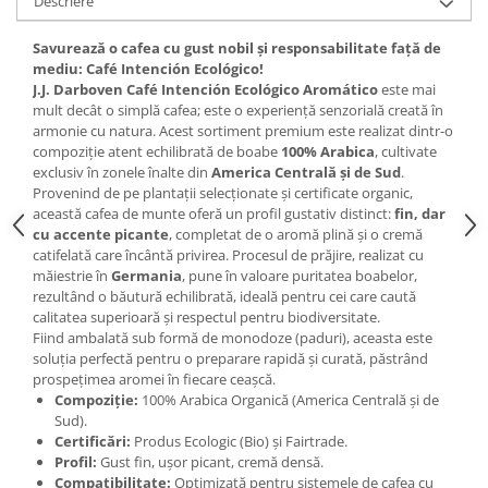
Descriere
Savurează o cafea cu gust nobil și responsabilitate față de
mediu: Café Intención Ecológico!
J.J. Darboven Café Intención Ecológico Aromático
este mai
mult decât o simplă cafea; este o experiență senzorială creată în
armonie cu natura. Acest sortiment premium este realizat dintr-o
compoziție atent echilibrată de boabe
100% Arabica
, cultivate
exclusiv în zonele înalte din
America Centrală și de Sud
.
Provenind de pe plantații selecționate și certificate organic,
această cafea de munte oferă un profil gustativ distinct:
fin, dar
cu accente picante
, completat de o aromă plină și o cremă
catifelată care încântă privirea. Procesul de prăjire, realizat cu
măiestrie în
Germania
, pune în valoare puritatea boabelor,
rezultând o băutură echilibrată, ideală pentru cei care caută
calitatea superioară și respectul pentru biodiversitate.
Fiind ambalată sub formă de monodoze (paduri), aceasta este
soluția perfectă pentru o preparare rapidă și curată, păstrând
prospețimea aromei în fiecare ceașcă.
Compoziție:
100% Arabica Organică (America Centrală și de
Sud).
Certificări:
Produs Ecologic (Bio) și Fairtrade.
Profil:
Gust fin, ușor picant, cremă densă.
Compatibilitate:
Optimizată pentru sistemele de cafea cu