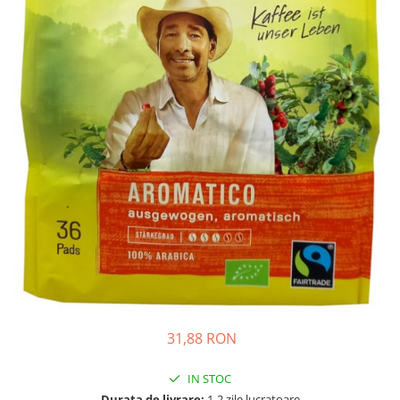
Complementare
Capace
Cesti si farfurii
Diverse
Lattiere
Pahare de cafea
Palete cafea
Consumabile
Cappucino instant
Ciocolata calda
Lapte instant
Pliculete Zahar si Miere
Siropuri
31,88 RON
Topping
IN STOC
Aparate SH
Durata de livrare:
1-2 zile lucratoare