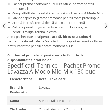
Pachet promo economic cu
180 capsule
, perfect pentru
consum zilnic
Compatibilitate garantată cu
aparatele Lavazza A Modo Mio
Mix de espresso și cafea cremoasă pentru toate preferințele
Aromă intensă, cremă densă și textură corpolentă
Calitate premium garantată de brandul
Lavazza
, renumit
pentru tradiția italiană în cafea
Acest pachet este ideal pentru
acasă, birou sau cadouri
pentru pasionații de cafea
, oferind un raport excelent calitate-
preț și varietate pentru fiecare moment al zilei.
Continutul pachetului poate varia in functie de
disponibilitatea produselor.
Specificații Tehnice – Pachet Promo
Lavazza A Modo Mio Mix 180 buc
Caracteristică
Detaliu / Valoare
Brand &
Lavazza
Producător
Gama
A Modo Mio (Mix Pachet Promo)
Tip Produs
Capsule de cafea / Compatibile