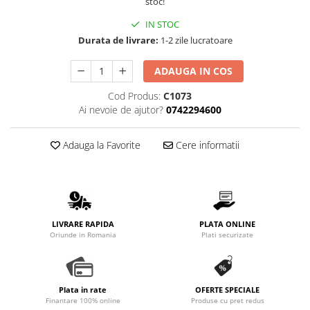
stoc!
Promotii
IN STOC
Stabilizatoare tensiune
Durata de livrare:
1-2 zile lucratoare
Piese schimb espressoare
Accesorii si intretinere
ADAUGA IN COS
Curatare
Cod Produs:
C1073
Filtre
Ai nevoie de ajutor?
0742294600
Portafiltre
Adauga la Favorite
Cere informatii
Site
Tamper
Altele
LIVRARE RAPIDA
PLATA ONLINE
Oriunde in Romania
Plati securizate
Plata in rate
OFERTE SPECIALE
Finantare 100% online
Produse cu pret redus