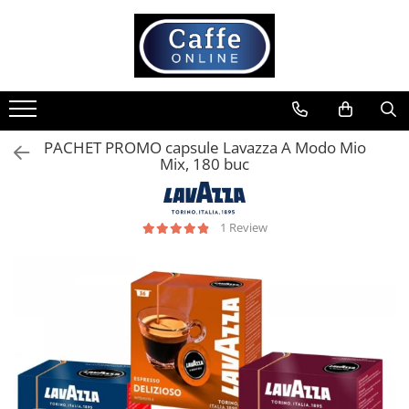
Toate Produsele
Cafea
Cafea Boabe
PACHET PROMO capsule Lavazza A Modo Mio
Capsule Cafea
Mix, 180 buc
Cafea Macinata
Cafea Instant
1 Review
Ceai
Espressoare
Aparate Automate
Aparate capsule
Aparate clasice
Accesorii
Rasnite