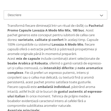
Descriere
Transformă fiecare dimineață într-un ritual de răsfăț cu
Pachetul
Promo Capsule Lavazza A Modo Mio Mix, 180 buc
. Acest
pachet generos este conceput pentru iubitorii de cafea care
doresc
varietate, calitate și confort
în același timp. Capsule
100% compatibile cu sistemul
Lavazza A Modo Mio
, fiecare
capsulă oferă o extracție perfectă și păstrează prospețimea și
aromele originale până în momentul preparării.
Acest
mix de capsule
include combinații atent selecționate de
boabe Arabica și Robusta
, oferind o gamă variată de espresso-
uri și cafea cremoasă, cu
intensități diferite
și
note aromatice
complexe
. Fie că preferi un espresso puternic, intens și
corpolent sau o cafea mai delicată, cu textură fină și aromă
persistentă, acest pachet promo satisface toate gusturile.
Fiecare capsulă este
ambalată individual
, păstrând aroma
intactă, astfel încât să te bucuri de
gustul autentic al espresso-
ului italian
în orice moment. Tehnica de prăjire medie a
boabelor evidențiază caracterul intens al cafelei fără a
compromite subtilitatea aromelor naturale.
Avantaje principale: