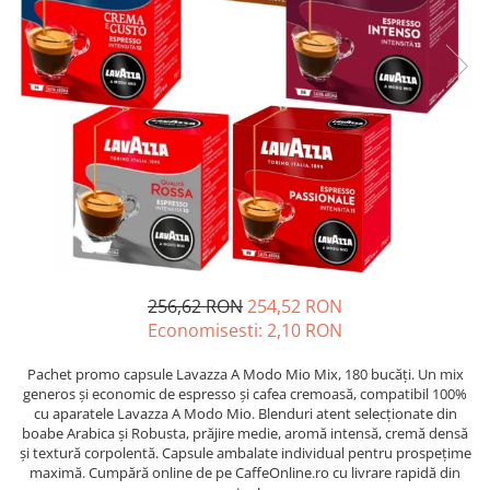
Complementare
Capace
Cesti si farfurii
Diverse
Lattiere
Pahare de cafea
Palete cafea
Consumabile
Cappucino instant
256,62 RON
254,52 RON
Ciocolata calda
Economisesti:
2,10
RON
Lapte instant
Pachet promo capsule Lavazza A Modo Mio Mix, 180 bucăți. Un mix
Pliculete Zahar si Miere
generos și economic de espresso și cafea cremoasă, compatibil 100%
Siropuri
cu aparatele Lavazza A Modo Mio. Blenduri atent selecționate din
boabe Arabica și Robusta, prăjire medie, aromă intensă, cremă densă
Topping
și textură corpolentă. Capsule ambalate individual pentru prospețime
maximă. Cumpără online de pe CaffeOnline.ro cu livrare rapidă din
Aparate SH