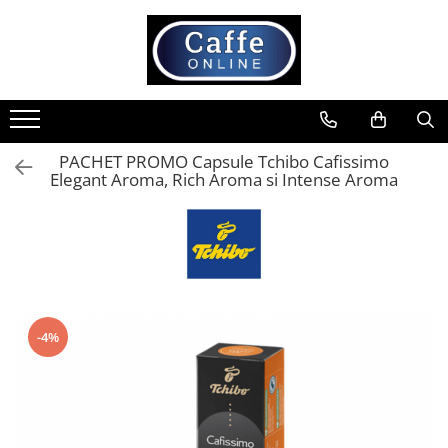
Toate Produsele
Cafea
Cafea Boabe
PACHET PROMO Capsule Tchibo Cafissimo
Capsule Cafea
Elegant Aroma, Rich Aroma si Intense Aroma
Cafea Macinata
Cafea Instant
Ceai
Espressoare
Aparate Automate
-4%
Aparate capsule
Aparate clasice
Accesorii
Rasnite