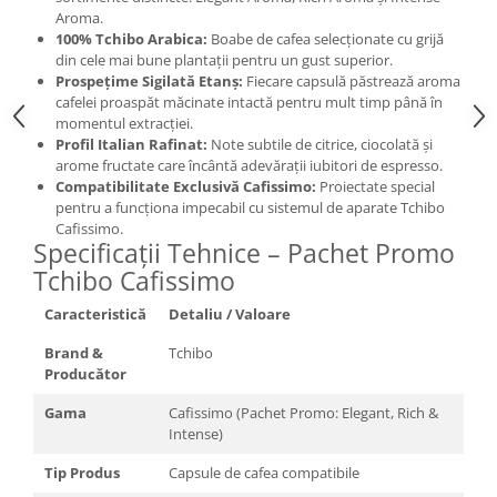
Aroma.
100% Tchibo Arabica:
Boabe de cafea selecționate cu grijă
din cele mai bune plantații pentru un gust superior.
Prospețime Sigilată Etanș:
Fiecare capsulă păstrează aroma
cafelei proaspăt măcinate intactă pentru mult timp până în
momentul extracției.
Profil Italian Rafinat:
Note subtile de citrice, ciocolată și
arome fructate care încântă adevărații iubitori de espresso.
Compatibilitate Exclusivă Cafissimo:
Proiectate special
pentru a funcționa impecabil cu sistemul de aparate Tchibo
Cafissimo.
Specificații Tehnice – Pachet Promo
Tchibo Cafissimo
Caracteristică
Detaliu / Valoare
Brand &
Tchibo
Producător
Gama
Cafissimo (Pachet Promo: Elegant, Rich &
Intense)
Tip Produs
Capsule de cafea compatibile