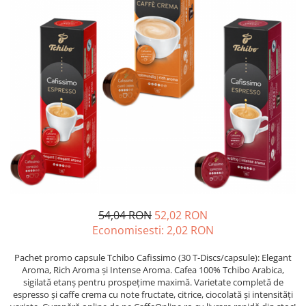
Complementare
Capace
Cesti si farfurii
Diverse
Lattiere
Pahare de cafea
Palete cafea
Consumabile
Cappucino instant
Ciocolata calda
Lapte instant
54,04 RON
52,02 RON
Economisesti:
2,02
RON
Pliculete Zahar si Miere
Siropuri
Pachet promo capsule Tchibo Cafissimo (30 T-Discs/capsule): Elegant
Aroma, Rich Aroma și Intense Aroma. Cafea 100% Tchibo Arabica,
Topping
sigilată etanș pentru prospețime maximă. Varietate completă de
espresso și caffe crema cu note fructate, citrice, ciocolată și intensități
Aparate SH