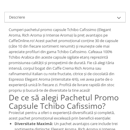
Descriere
Cumperi pachetul promo capsule Tchibo Cafissimo (Elegant
Aroma, Rich Aroma și Intense Aroma) la preț avantajos pe
CaffeOnline.ro! Acest pachet promoțional conține 30 de capsule
(câte 10 din fiecare sortiment renumit) și reunește cele mai
apreciate profiluri din gama Tchibo Cafissimo. Cafeaua 100%
Tchibo Arabica din aceste capsule sigilate etanș reprezintă
promisiunea calității și prospețimii de durată. Fie că alegi tăria
intensă, corpul bogat din Caffe Crema Rich Aroma sau
rafinamentul italian cu note fructate, citrice și de ciocolată din
Espresso Elegant Aroma (intensitate 4/6), vei avea parte de o
experiență unică în fiecare zi. Profită de livrare rapidă din stoc
propriu și bucură-te de diversitate la tine acasă!
De ce să alegi Pachetul Promo
Capsule Tchibo Cafissimo?
Proiectat pentru a oferi o experiență diversificată și completă,
acest pachet promoțional excelează prin beneficii esențiale:
Diversitate Maximă:
Un pachet avantajos care include trei
sortimente distincte: Elegant Aroma, Rich Aroma și Intense