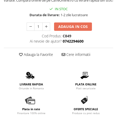
variate. Cumpără online de pe CaffeOnline.ro cu livrare rapidă din stoc!
Promotii
IN STOC
Stabilizatoare tensiune
Durata de livrare:
1-2 zile lucratoare
Piese schimb espressoare
Accesorii si intretinere
ADAUGA IN COS
Curatare
Cod Produs:
C849
Filtre
Ai nevoie de ajutor?
0742294600
Portafiltre
Adauga la Favorite
Cere informatii
Site
Tamper
Altele
LIVRARE RAPIDA
PLATA ONLINE
Oriunde in Romania
Plati securizate
Plata in rate
OFERTE SPECIALE
Finantare 100% online
Produse cu pret redus