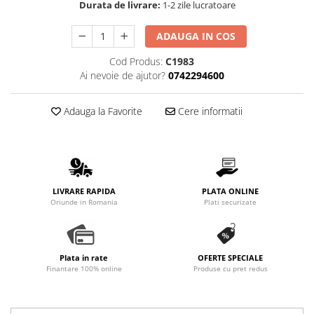
Durata de livrare:
1-2 zile lucratoare
Promotii
Stabilizatoare tensiune
ADAUGA IN COS
Piese schimb espressoare
Cod Produs:
C1983
Accesorii si intretinere
Ai nevoie de ajutor?
0742294600
Curatare
Filtre
Adauga la Favorite
Cere informatii
Portafiltre
Site
Tamper
Altele
LIVRARE RAPIDA
PLATA ONLINE
Oriunde in Romania
Plati securizate
Plata in rate
OFERTE SPECIALE
Finantare 100% online
Produse cu pret redus