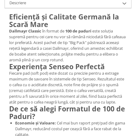
Descriere
Eficiență și Calitate Germană la
Scară Mare
Dallmayr Classic
în format de
100 de paduri
este soluția
supremă pentru cei care nu vor să rămână niciodată fără cafeaua
lor preferată. Acest pachet de tip "Big Pack" păstrează aceeași
rețetă legendară a casei Dallmayr, oferind un amestec echilibrat
de boabe atent selecționate, prăjite mediu pentru a elibera o
aromă plină și un corp rotund.
Experiența Senseo Perfectă
Fiecare pad (soft pod) este dozat cu precizie pentru a extrage
maximum de savoare în sistemele de tip Senseo. Rezultatul este
o cafea cu o aciditate discretă, note fine de prăjire și o spumă
(crema) catifelată care persistă. Este o cafea versatilă, creată
pentru a fi savurată în orice moment al zilei, fiind baza perfectă
atât pentru o cafea neagră lungă, cât și pentru una cu lapte.
De ce să alegi Formatul de 100 de
Paduri?
Economie și Valoare:
Cel mai bun raport preț/pad din gama
Dallmayr, reducând costul per ceașcă fără a face rabat de la
calitate.