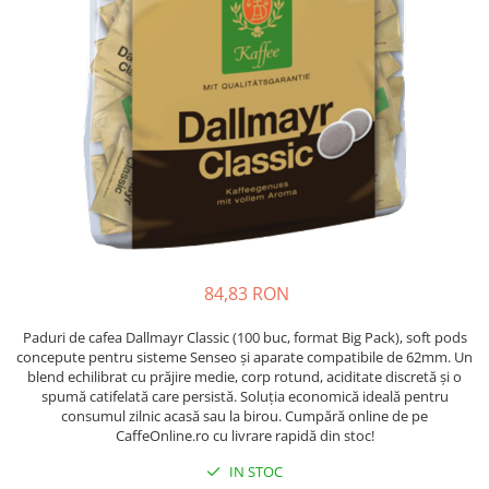
Complementare
Capace
Cesti si farfurii
Diverse
Lattiere
Pahare de cafea
Palete cafea
Consumabile
Cappucino instant
84,83 RON
Ciocolata calda
Paduri de cafea Dallmayr Classic (100 buc, format Big Pack), soft pods
Lapte instant
concepute pentru sisteme Senseo și aparate compatibile de 62mm. Un
Pliculete Zahar si Miere
blend echilibrat cu prăjire medie, corp rotund, aciditate discretă și o
spumă catifelată care persistă. Soluția economică ideală pentru
Siropuri
consumul zilnic acasă sau la birou. Cumpără online de pe
CaffeOnline.ro cu livrare rapidă din stoc!
Topping
IN STOC
Aparate SH