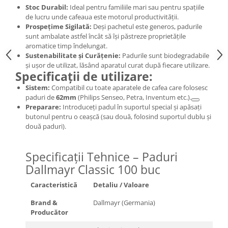
Stoc Durabil:
Ideal pentru familiile mari sau pentru spațiile
de lucru unde cafeaua este motorul productivității.
Prospețime Sigilată:
Deși pachetul este generos, padurile
sunt ambalate astfel încât să își păstreze proprietățile
aromatice timp îndelungat.
Sustenabilitate și Curățenie:
Padurile sunt biodegradabile
și ușor de utilizat, lăsând aparatul curat după fiecare utilizare.
Specificații de utilizare:
Sistem:
Compatibil cu toate aparatele de cafea care folosesc
paduri de
62mm
(Philips Senseo, Petra, Inventum etc.).
Preparare:
Introduceți padul în suportul special și apăsați
butonul pentru o ceașcă (sau două, folosind suportul dublu și
două paduri).
Specificații Tehnice – Paduri
Dallmayr Classic 100 buc
Caracteristică
Detaliu / Valoare
Brand &
Dallmayr (Germania)
Producător