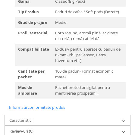
Gama
Classic (Big Pack)
Tip Produs
Paduri de cafea / Soft pods (Dozete)
Grad de prăjire
Medie
Profil senzorial
Corp rotund, aromă plină, aciditate
discretă, cremă catifelată
Compatibilitate
Exclusiv pentru aparate cu paduri de
62mm (Philips Senseo, Petra,
Inventum etc.)
Cantitate per
100 de paduri (Format economic
pachet
mare)
Mod de
Pachet protector sigilat pentru
ambalare
menținerea prospețimii
Informatii conformitate produs
Caracteristici
Review-uri
(0)