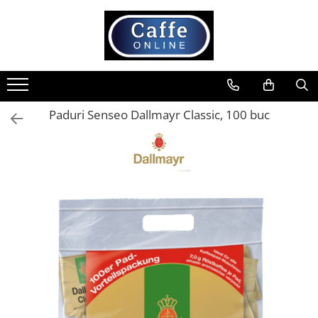
Toate Produsele
Cafea
Cafea Boabe
Paduri Senseo Dallmayr Classic, 100 buc
Capsule Cafea
Cafea Macinata
Cafea Instant
Ceai
Espressoare
Aparate Automate
Aparate capsule
Aparate clasice
Accesorii
Rasnite