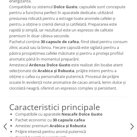
energizantă.
Compatibile cu sistemul
Dolce Gusto
, capsulele sunt concepute
pentru a funcționa perfect în aparatele dedicate, utilizând
presiunea ridicată pentru a extrage toate aromele cafelei și
pentru a obține o cremă densă și catifelată. Prepararea este
rapidă și simplă, iar rezultatul este un espresso de calitate
premium în doar câteva secunde.
Pachetul conține
30 capsule de cafea
, fiind ideal pentru consum
zilnic acasă sau la birou. Fiecare capsulă este sigilată pentru a
păstra prospețimea cafelei măcinate și pentru a proteja profilul
aromatic până în momentul preparării.
Amestecul
Ardenza Dolce Gusto
este realizat din boabe atent
selecționate de
Arabica și Robusta
, prăjite intens pentru a
obține o cafea cu personalitate puternică. Procesul de prăjire
scoate în evidență note aromatice de cacao amară, lemn dulce și
ciocolată neagră, oferind un espresso complex și persistent.
Caracteristici principale
Compatibile cu aparatele
Nescafe Dolce Gusto
Pachet economic cu
30 capsule cafea
Amestec premium
Arabica și Robusta
Prăjire intensă pentru aromă puternică