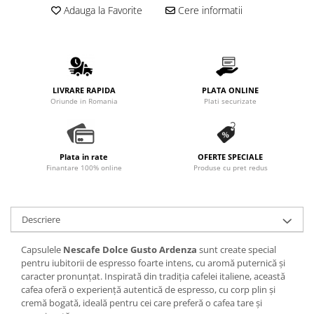
Adauga la Favorite
Cere informatii
LIVRARE RAPIDA
PLATA ONLINE
Oriunde in Romania
Plati securizate
Plata in rate
OFERTE SPECIALE
Finantare 100% online
Produse cu pret redus
Descriere
Capsulele
Nescafe Dolce Gusto Ardenza
sunt create special
pentru iubitorii de espresso foarte intens, cu aromă puternică și
caracter pronunțat. Inspirată din tradiția cafelei italiene, această
cafea oferă o experiență autentică de espresso, cu corp plin și
cremă bogată, ideală pentru cei care preferă o cafea tare și