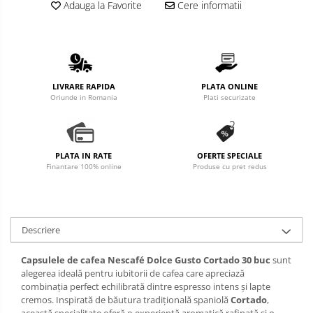
Adauga la Favorite
Cere informatii
Altele
LIVRARE RAPIDA
PLATA ONLINE
Oriunde in Romania
Plati securizate
PLATA IN RATE
OFERTE SPECIALE
Finantare 100% online
Produse cu pret redus
Descriere
Capsulele de cafea Nescafé Dolce Gusto Cortado 30 buc
sunt
alegerea ideală pentru iubitorii de cafea care apreciază
combinația perfect echilibrată dintre espresso intens și lapte
cremos. Inspirată de băutura tradițională spaniolă
Cortado
,
această specialitate oferă o experiență aromatică rafinată și o