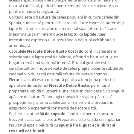
textură catifelată, perfectă pentru momentele de relaxare sau
pentru o pauză energizantă.
Cortado este o băutură de cafea populară în cultura cafelei din
Spania, cunoscută pentru echilibrul său între espresso puternic și
lapte fin. Numele provine din termenul spaniol „cortar”, care
înseamnă „a tăia”, referindu-se la faptul că laptele „taie”
intensitatea espresso-ului, rezultând o băutură echilibrată și
armonioasă.
Capsulele
Nescafé Dolce Gusto Cortado
conțin cafea atent
selecționată și lapte praf de calitate, oferind o băutură cu gust
bogat, cremă fină și aromă intensă. Profilul gustativ este
caracterizat prin note delicate de cafea prăjită, accente subtile de
caramel și o dulceață naturală oferită de laptele cremos.
Fiecare capsulă este concepută pentru a funcționa perfect cu
aparatele din sistemul
Nescafé Dolce Gusto
, permițând
prepararea rapidă și ușoară a unei băuturi delicioase cu o singură
apăsare de buton. Tehnologia capsulelor sigilate păstrează
prospețimea și aroma cafelei până în momentul preparării,
asigurând o experiență constantă de fiecare dată.
Pachetul conține
30 de capsule
, fiind ideal pentru consum
frecvent acasă sau la birou. Prepararea este rapidă și simplă, iar
rezultatul este o băutură cu
spumă fină, gust echilibrat și
textură catifelată
.