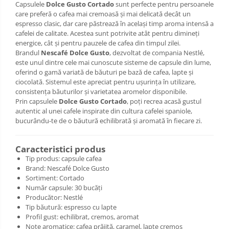
Capsulele
Dolce Gusto Cortado
sunt perfecte pentru persoanele
care preferă o cafea mai cremoasă și mai delicată decât un
espresso clasic, dar care păstrează în același timp aroma intensă a
cafelei de calitate. Acestea sunt potrivite atât pentru dimineți
energice, cât și pentru pauzele de cafea din timpul zilei.
Brandul
Nescafé Dolce Gusto
, dezvoltat de compania Nestlé,
este unul dintre cele mai cunoscute sisteme de capsule din lume,
oferind o gamă variată de băuturi pe bază de cafea, lapte și
ciocolată. Sistemul este apreciat pentru ușurința în utilizare,
consistența băuturilor și varietatea aromelor disponibile.
Prin capsulele
Dolce Gusto Cortado
, poți recrea acasă gustul
autentic al unei cafele inspirate din cultura cafelei spaniole,
bucurându-te de o băutură echilibrată și aromată în fiecare zi.
Caracteristici produs
Tip produs: capsule cafea
Brand: Nescafé Dolce Gusto
Sortiment: Cortado
Număr capsule: 30 bucăți
Producător: Nestlé
Tip băutură: espresso cu lapte
Profil gust: echilibrat, cremos, aromat
Note aromatice: cafea prăjită, caramel, lapte cremos