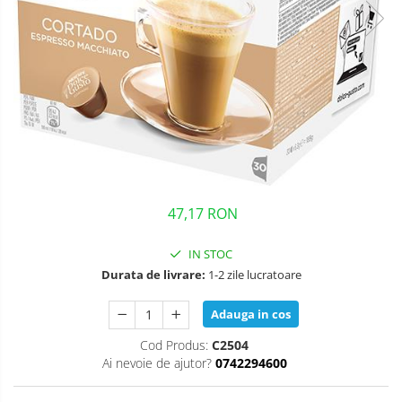
Lattiere
Pahare de cafea
Palete cafea
Cappucino instant
Ciocolata calda
Lapte instant
Pliculete Zahar si Miere
47,17 RON
Siropuri
Topping
IN STOC
Durata de livrare:
1-2 zile lucratoare
Curatare
Filtre
Adauga in cos
Portafiltre
Cod Produs:
C2504
Site
Ai nevoie de ajutor?
0742294600
Tamper