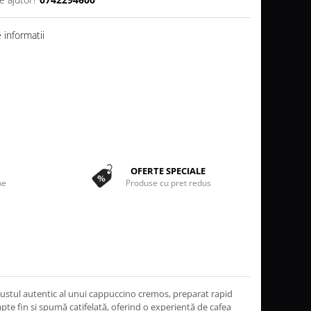
informatii
OFERTE SPECIALE
ne
Produse cu pret redus
 gustul autentic al unui cappuccino cremos, preparat rapid
te fin și spumă catifelată, oferind o experiență de cafea