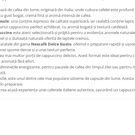
ză de cafea din lume, originară din Italia, unde cultura cafelei este profund
u gust bogat, cremă fină și aromă intensă de cafea.
psule
: una conține espresso de calitate superioară, iar cealaltă conține lapt
ui cappuccino perfect echilibrat, cu aromă bogată și textură catifelată.
uccino
este atent selecționată și prăjită pentru a evidenția aromele naturale 
mel și o dulceață naturală oferită de laptele cremos.
paratele din gama
Nescafé Dolce Gusto
, oferind o preparare rapidă și ușoa
nei spume dense și a unei texturi perfecte.
rea mai multor porții de cappuccino delicios. Acest format este ideal pentr
 aromată fără efort.
diminețile energizante, pentru pauzele de cafea din timpul zilei sau pentru m
ută.
tlé, este unul dintre cele mai populare sisteme de capsule din lume. Acesta 
 în preparare.
ecrea acasă experiența unei cafenele italiene autentice, savurând un cappucci