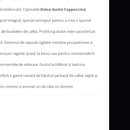
 înrădăcinată. Capsulele
Dolce Gusto Cappuccino
e praf integral, special conceput pentru a crea o spumă
ale boabelor de cafea. Profilul gustativ este caracterizat
ră. Sistemul de capsule sigilate menține prospețimea și
u consum regulat acasă, la birou sau pentru momentele în
omentele de relaxare. Gustul echilibrat și textura
oferă o gamă variată de băuturi pe bază de cafea, lapte și
no cremos și aromat ori de câte ori dorești.