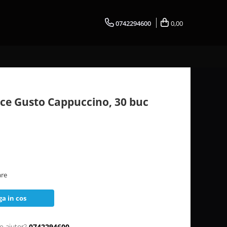
0742294600
0,00
ce Gusto Cappuccino, 30 buc
are
a in cos
e ajutor?
0742294600