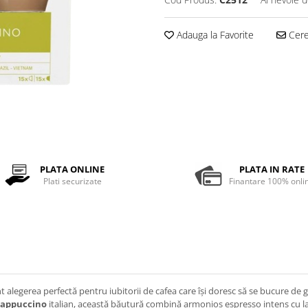
Adauga la Favorite
Cere 
PLATA ONLINE
PLATA IN RATE
Plati securizate
Finantare 100% onli
t alegerea perfectă pentru iubitorii de cafea care își doresc să se bucure de
appuccino
italian, această băutură combină armonios espresso intens cu lap