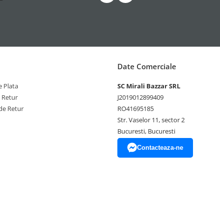
Date Comerciale
 Plata
SC Mirali Bazzar SRL
e Retur
J2019012899409
de Retur
RO41695185
Str. Vaselor 11, sector 2
Bucuresti, Bucuresti
Contacteaza-ne