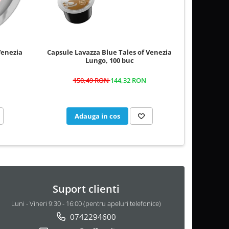
Venezia
Capsule Lavazza Blue Tales of Venezia
Capsule C
Lungo, 100 buc
150,49 RON
144,32 RON
Adauga in cos
A
Suport clienti
Luni - Vineri 9:30 - 16:00 (pentru apeluri telefonice)
0742294600