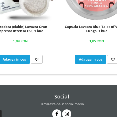
odoza (cialde) Lavazza Gran
Capsula Lavazza Blue Tales of 
spresso Intenso ESE, 1 buc
Lungo, 1 buc
1,09 RON
1,85 RON
Adauga in cos
Adauga in cos
Social
Urmareste-ne in social media