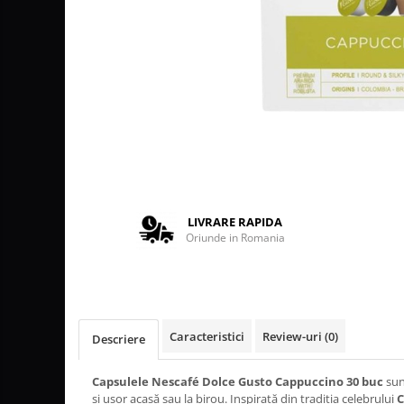
Lattiere
Pahare de cafea
Palete cafea
Cappucino instant
Ciocolata calda
Lapte instant
Pliculete Zahar si Miere
Siropuri
LIVRARE RAPIDA
Oriunde in Romania
Topping
Curatare
Filtre
Portafiltre
Caracteristici
Review-uri
(0)
Descriere
Site
Capsulele Nescafé Dolce Gusto Cappuccino 30 buc
sun
Tamper
și ușor acasă sau la birou. Inspirată din tradiția celebrului
C