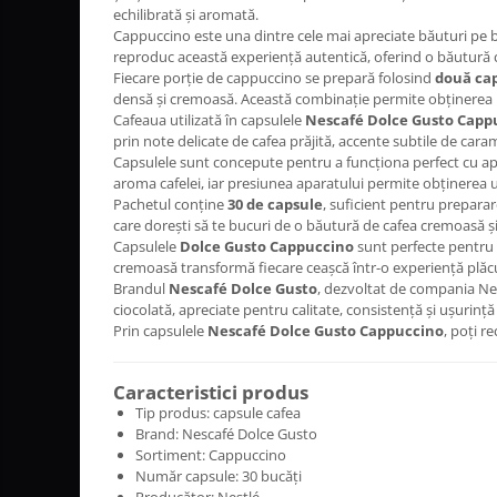
Altele
echilibrată și aromată.
Cappuccino este una dintre cele mai apreciate băuturi pe ba
reproduc această experiență autentică, oferind o băutură c
Fiecare porție de cappuccino se prepară folosind
două ca
densă și cremoasă. Această combinație permite obținerea un
Cafeaua utilizată în capsulele
Nescafé Dolce Gusto Capp
prin note delicate de cafea prăjită, accente subtile de cara
Capsulele sunt concepute pentru a funcționa perfect cu a
aroma cafelei, iar presiunea aparatului permite obținerea u
Pachetul conține
30 de capsule
, suficient pentru prepara
care dorești să te bucuri de o băutură de cafea cremoasă și
Capsulele
Dolce Gusto Cappuccino
sunt perfecte pentru 
cremoasă transformă fiecare ceașcă într-o experiență plăc
Brandul
Nescafé Dolce Gusto
, dezvoltat de compania Nes
ciocolată, apreciate pentru calitate, consistență și ușurință
Prin capsulele
Nescafé Dolce Gusto Cappuccino
, poți r
Caracteristici produs
Tip produs: capsule cafea
Brand: Nescafé Dolce Gusto
Sortiment: Cappuccino
Număr capsule: 30 bucăți