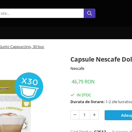
Gusto Cappuccino, 30 buc
Capsule Nescafe Dol
Nescafe
46,79 RON
IN STOC
Durata de livrare:
1-2 zile lucrato
Adaug
Cod Produs:
C2512
Ai nevoie d