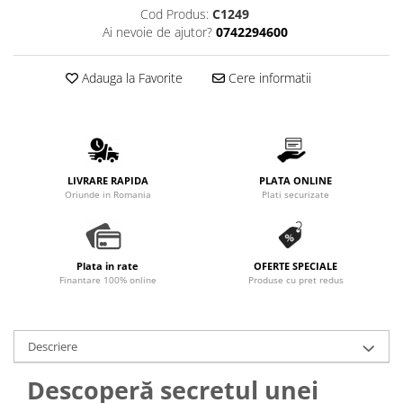
Cod Produs:
C1249
Ai nevoie de ajutor?
0742294600
Adauga la Favorite
Cere informatii
LIVRARE RAPIDA
PLATA ONLINE
Oriunde in Romania
Plati securizate
Plata in rate
OFERTE SPECIALE
Finantare 100% online
Produse cu pret redus
Descriere
Descoperă secretul unei