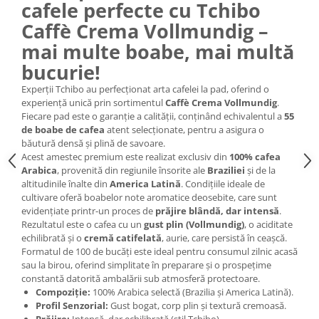
cafele perfecte cu Tchibo
Caffè Crema Vollmundig –
mai multe boabe, mai multă
bucurie!
Experții Tchibo au perfecționat arta cafelei la pad, oferind o
experiență unică prin sortimentul
Caffè Crema Vollmundig
.
Fiecare pad este o garanție a calității, conținând echivalentul a
55
de boabe de cafea
atent selecționate, pentru a asigura o
băutură densă și plină de savoare.
Acest amestec premium este realizat exclusiv din
100% cafea
Arabica
, provenită din regiunile însorite ale
Braziliei
și de la
altitudinile înalte din
America Latină
. Condițiile ideale de
cultivare oferă boabelor note aromatice deosebite, care sunt
evidențiate printr-un proces de
prăjire blândă, dar intensă
.
Rezultatul este o cafea cu un
gust plin (Vollmundig)
, o aciditate
echilibrată și o
cremă catifelată
, aurie, care persistă în ceașcă.
Formatul de 100 de bucăți este ideal pentru consumul zilnic acasă
sau la birou, oferind simplitate în preparare și o prospețime
constantă datorită ambalării sub atmosferă protectoare.
Compoziție:
100% Arabica selectă (Brazilia și America Latină).
Profil Senzorial:
Gust bogat, corp plin și textură cremoasă.