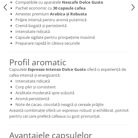
Compatibile cu aparatele
Nescafe Dolce Gusto
Pachet economic cu
30 capsule cafea
Amestec premium
Arabica și Robusta
Prăjire intensă pentru aromă puternică
Cremă bogată și persistentă
Intensitate ridicată
Capsule sigilate pentru prospețime maximă
Preparare rapidă în câteva secunde
Profil aromatic
Capsulele
Espresso Intenso Dolce Gusto
oferă o experiență de
cafea intensă și energizantă:
Intensitate ridicată
Corp plin și consistent
Aciditate moderată spre scăzută
Aromă persistentă
Note de cacao, ciocolată neagră și cereale prăjite
Această combinație oferă un espresso robust și echilibrat, potrivit
pentru cei care preferă cafeaua cu gust pronunțat.
Avantajele capsulelor