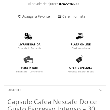
Promotii
Ai nevoie de ajutor?
0742294600
Stabilizatoare tensiune
Piese schimb espressoare
Adauga la Favorite
Cere informatii
Accesorii si intretinere
Curatare
Filtre
Portafiltre
LIVRARE RAPIDA
PLATA ONLINE
Oriunde in Romania
Plati securizate
Site
Tamper
Altele
Plata in rate
OFERTE SPECIALE
Finantare 100% online
Produse cu pret redus
Descriere
Capsule Cafea Nescafe Dolce
Gusto Espresso Intenso – 30