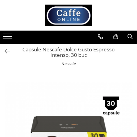
Toate Produsele
Cafea
Cafea Boabe
Capsule Nescafe Dolce Gusto Espresso
Capsule Cafea
Intenso, 30 buc
Cafea Macinata
Nescafe
Cafea Instant
Ceai
Espressoare
Aparate Automate
Aparate capsule
Aparate clasice
Accesorii
Rasnite