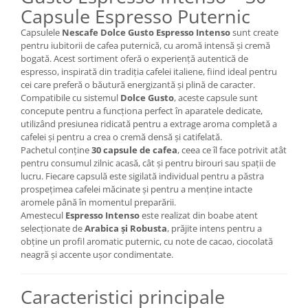
Capsule Espresso Puternic
Capsulele
Nescafe Dolce Gusto Espresso Intenso
sunt create
pentru iubitorii de cafea puternică, cu aromă intensă și cremă
bogată. Acest sortiment oferă o experiență autentică de
espresso, inspirată din tradiția cafelei italiene, fiind ideal pentru
cei care preferă o băutură energizantă și plină de caracter.
Compatibile cu sistemul
Dolce Gusto
, aceste capsule sunt
concepute pentru a funcționa perfect în aparatele dedicate,
utilizând presiunea ridicată pentru a extrage aroma completă a
cafelei și pentru a crea o cremă densă și catifelată.
Pachetul conține
30 capsule de cafea
, ceea ce îl face potrivit atât
pentru consumul zilnic acasă, cât și pentru birouri sau spații de
lucru. Fiecare capsulă este sigilată individual pentru a păstra
prospețimea cafelei măcinate și pentru a menține intacte
aromele până în momentul preparării.
Amestecul
Espresso Intenso
este realizat din boabe atent
selecționate de
Arabica și Robusta
, prăjite intens pentru a
obține un profil aromatic puternic, cu note de cacao, ciocolată
neagră și accente ușor condimentate.
Caracteristici principale