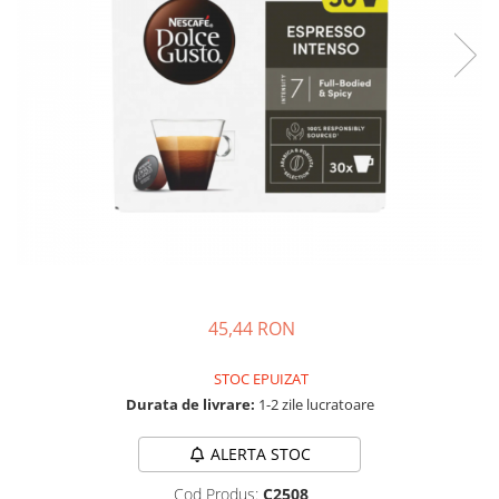
Complementare
Capace
Cesti si farfurii
Diverse
Lattiere
Pahare de cafea
Palete cafea
Consumabile
Cappucino instant
Ciocolata calda
45,44 RON
Lapte instant
STOC EPUIZAT
Pliculete Zahar si Miere
Durata de livrare:
1-2 zile lucratoare
Siropuri
Topping
ALERTA STOC
Aparate SH
Cod Produs:
C2508