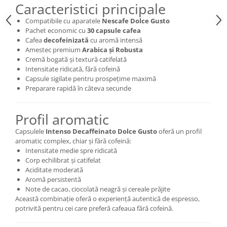
Caracteristici principale
Compatibile cu aparatele
Nescafe Dolce Gusto
Pachet economic cu
30 capsule cafea
Cafea
decofeinizată
cu aromă intensă
Amestec premium
Arabica și Robusta
Cremă bogată și textură catifelată
Intensitate ridicată, fără cofeină
Capsule sigilate pentru prospețime maximă
Preparare rapidă în câteva secunde
Profil aromatic
Capsulele
Intenso Decaffeinato Dolce Gusto
oferă un profil
aromatic complex, chiar și fără cofeină:
Intensitate medie spre ridicată
Corp echilibrat și catifelat
Aciditate moderată
Aromă persistentă
Note de cacao, ciocolată neagră și cereale prăjite
Această combinație oferă o experiență autentică de espresso,
potrivită pentru cei care preferă cafeaua fără cofeină.