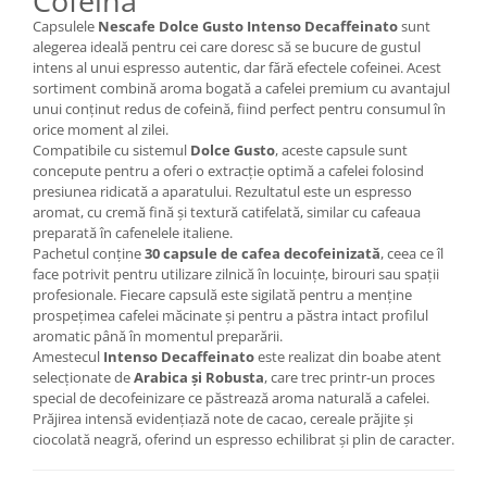
Cofeină
Capsulele
Nescafe Dolce Gusto Intenso Decaffeinato
sunt
alegerea ideală pentru cei care doresc să se bucure de gustul
intens al unui espresso autentic, dar fără efectele cofeinei. Acest
sortiment combină aroma bogată a cafelei premium cu avantajul
unui conținut redus de cofeină, fiind perfect pentru consumul în
orice moment al zilei.
Compatibile cu sistemul
Dolce Gusto
, aceste capsule sunt
concepute pentru a oferi o extracție optimă a cafelei folosind
presiunea ridicată a aparatului. Rezultatul este un espresso
aromat, cu cremă fină și textură catifelată, similar cu cafeaua
preparată în cafenelele italiene.
Pachetul conține
30 capsule de cafea decofeinizată
, ceea ce îl
face potrivit pentru utilizare zilnică în locuințe, birouri sau spații
profesionale. Fiecare capsulă este sigilată pentru a menține
prospețimea cafelei măcinate și pentru a păstra intact profilul
aromatic până în momentul preparării.
Amestecul
Intenso Decaffeinato
este realizat din boabe atent
selecționate de
Arabica și Robusta
, care trec printr-un proces
special de decofeinizare ce păstrează aroma naturală a cafelei.
Prăjirea intensă evidențiază note de cacao, cereale prăjite și
ciocolată neagră, oferind un espresso echilibrat și plin de caracter.