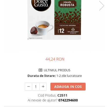
Complementare
Capace
Cesti si farfurii
Diverse
Lattiere
Pahare de cafea
Palete cafea
Consumabile
44,24 RON
Cappucino instant
Ciocolata calda
ULTIMUL PRODUS
Lapte instant
Durata de livrare:
1-2 zile lucratoare
Pliculete Zahar si Miere
ADAUGA IN COS
Siropuri
Cod Produs:
C2511
Topping
Ai nevoie de ajutor?
0742294600
Aparate SH