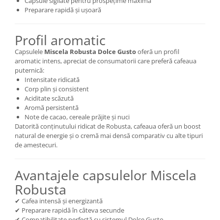
Capsule sigilate pentru prospețime maximă
Preparare rapidă și ușoară
Profil aromatic
Capsulele
Miscela Robusta Dolce Gusto
oferă un profil
aromatic intens, apreciat de consumatorii care preferă cafeaua
puternică:
Intensitate ridicată
Corp plin și consistent
Aciditate scăzută
Aromă persistentă
Note de cacao, cereale prăjite și nuci
Datorită conținutului ridicat de Robusta, cafeaua oferă un boost
natural de energie și o cremă mai densă comparativ cu alte tipuri
de amestecuri.
Avantajele capsulelor Miscela
Robusta
✔ Cafea intensă și energizantă
✔ Preparare rapidă în câteva secunde
✔ Compatibilitate perfectă cu sistemul Dolce Gusto