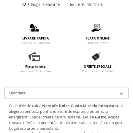
Promotii
Adauga la Favorite
Cere informatii
Stabilizatoare tensiune
Piese schimb espressoare
Accesorii si intretinere
Curatare
LIVRARE RAPIDA
PLATA ONLINE
Oriunde in Romania
Plati securizate
Filtre
Portafiltre
Site
Plata in rate
OFERTE SPECIALE
Tamper
Finantare 100% online
Produse cu pret redus
Altele
Descriere
Capsulele de cafea
Nescafe Dolce Gusto Miscela Robusta
sunt
alegerea perfectă pentru iubitorii de espresso puternic și
energizant. Special create pentru sistemul
Dolce Gusto
, aceste
capsule oferă o experiență autentică de cafea intensă, cu un gust
bogat și o aromă persistentă.