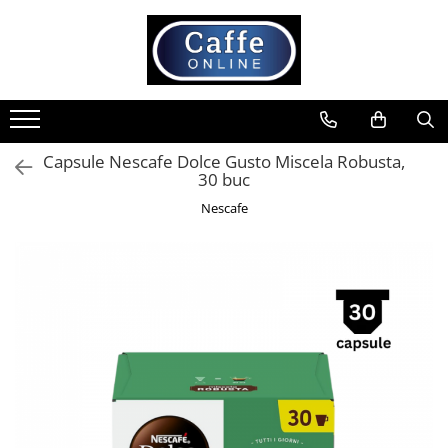
Toate Produsele
Cafea
Cafea Boabe
Capsule Nescafe Dolce Gusto Miscela Robusta,
Capsule Cafea
30 buc
Cafea Macinata
Nescafe
Cafea Instant
Ceai
Espressoare
Aparate Automate
Aparate capsule
Aparate clasice
Accesorii
Rasnite