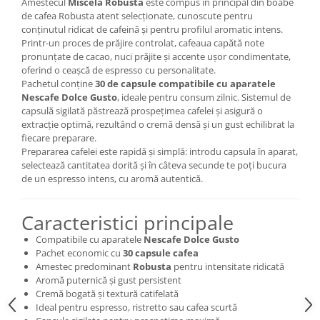
Amestecul
Miscela Robusta
este compus în principal din boabe
de cafea Robusta atent selecționate, cunoscute pentru
conținutul ridicat de cafeină și pentru profilul aromatic intens.
Printr-un proces de prăjire controlat, cafeaua capătă note
pronunțate de cacao, nuci prăjite și accente ușor condimentate,
oferind o ceașcă de espresso cu personalitate.
Pachetul conține
30 de capsule compatibile cu aparatele
Nescafe Dolce Gusto
, ideale pentru consum zilnic. Sistemul de
capsulă sigilată păstrează prospețimea cafelei și asigură o
extracție optimă, rezultând o cremă densă și un gust echilibrat la
fiecare preparare.
Prepararea cafelei este rapidă și simplă: introdu capsula în aparat,
selectează cantitatea dorită și în câteva secunde te poți bucura
de un espresso intens, cu aromă autentică.
Caracteristici principale
Compatibile cu aparatele
Nescafe Dolce Gusto
Pachet economic cu
30 capsule cafea
Amestec predominant
Robusta
pentru intensitate ridicată
Aromă puternică și gust persistent
Cremă bogată și textură catifelată
Ideal pentru espresso, ristretto sau cafea scurtă