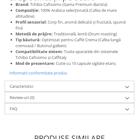
Brand:
Tchibo Cafissimo (Gama Premium Barista)
Compoziție:
100% Arabica selecționată (Cafea de mare
altitudine)
Profil senzorial:
Corp fin, aromă delicată și fructată, spumă
fină
Metodă de prăjire:
Tradițională, lentă (Drum roasting)
Tip băutură:
Optimizat pentru Caffè Crema (Cafea lungă
cremoasă / Butonul galben)
Compatibilitate sistem:
Toate aparatele din sistemele
Tchibo Cafissimo și Caffitaly
Mod de prezentare:
Cutie cu 10 capsule sigilate etanș
Informatii conformitate produs
Caracteristici
Review-uri
(0)
FAQ
PRODUSE SIMILARE