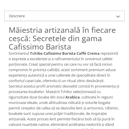
Descriere
Măiestria artizanală în fiecare
ceșcă: Secretele din gama
Cafissimo Barista
Sortimentul
Tchibo Cafissimo Barista Caffè Crema
reprezintă
o expresie a excelenței și a rafinamentului în universul cafelei
porționate. Creat special pentru cei care nu vor să facă niciun
compromis în privința calității, acest sortiment premium aduce
experiența autentică a unei cafenele de specialitate direct în
confortul casei tale, oferindu-ți un ritual zilnic desăvârșit.
Secretul acestui profil aromatic deosebit constă în proveniența și
procesarea boabelor. Maeștrii Tchibo selecționează cu
rigurozitate doar boabe din soiul
Arabica
, cultivate în regiuni
muntoase ideale, unde altitudinea ridicată și solurile bogate
permit cireșelor de cafea să se dezvolte lent și armonios. Ulterior,
boabele sunt supuse unei prăjiri tradiționale, de inspirație
artizanală. Acest proces lent permite fiecărui bob să își pună în
valoare nuanțele native, eliminând aciditatea nedorită și dând