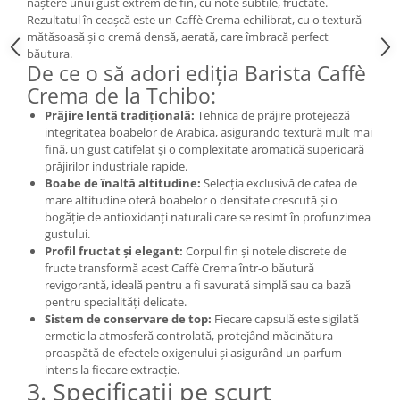
naștere unui gust extrem de fin, cu note subtile, fructate.
Rezultatul în ceașcă este un Caffè Crema echilibrat, cu o textură
mătăsoasă și o cremă densă, aerată, care îmbracă perfect
băutura.
De ce o să adori ediția Barista Caffè
Crema de la Tchibo:
Prăjire lentă tradițională:
Tehnica de prăjire protejează
integritatea boabelor de Arabica, asigurando textură mult mai
fină, un gust catifelat și o complexitate aromatică superioară
prăjirilor industriale rapide.
Boabe de înaltă altitudine:
Selecția exclusivă de cafea de
mare altitudine oferă boabelor o densitate crescută și o
bogăție de antioxidanți naturali care se resimt în profunzimea
gustului.
Profil fructat și elegant:
Corpul fin și notele discrete de
fructe transformă acest Caffè Crema într-o băutură
revigorantă, ideală pentru a fi savurată simplă sau ca bază
pentru specialități delicate.
Sistem de conservare de top:
Fiecare capsulă este sigilată
ermetic la atmosferă controlată, protejând măcinătura
proaspătă de efectele oxigenului și asigurând un parfum
intens la fiecare extracție.
3. Specificații pe scurt