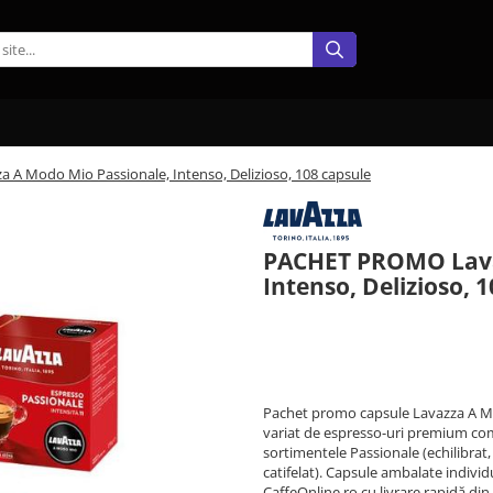
 Modo Mio Passionale, Intenso, Delizioso, 108 capsule
PACHET PROMO Lava
Intenso, Delizioso, 
154,52 RON
153,02 RON
Economisesti:
1,50
RON
Pachet promo capsule Lavazza A Mod
variat de espresso-uri premium co
sortimentele Passionale (echilibrat, 
catifelat). Capsule ambalate indiv
CaffeOnline.ro cu livrare rapidă din 