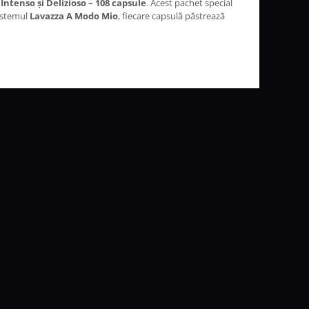
ntenso și Delizioso – 108 capsule
. Acest pachet special
sistemul
Lavazza A Modo Mio
, fiecare capsulă păstrează
be
Arabica și Robusta
, prăjite după metoda tradițională
re ceașcă, cu varietate de intensități și arome.