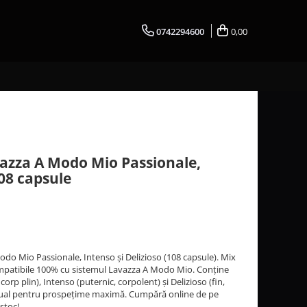
0742294600
0,00
zza A Modo Mio Passionale,
108 capsule
o Mio Passionale, Intenso și Delizioso (108 capsule). Mix
mpatibile 100% cu sistemul Lavazza A Modo Mio. Conține
corp plin), Intenso (puternic, corpolent) și Delizioso (fin,
idual pentru prospețime maximă. Cumpără online de pe
stoc!