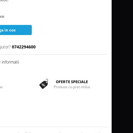
are
a in cos
jutor?
0742294600
informatii
OFERTE SPECIALE
ne
Produse cu pret redus