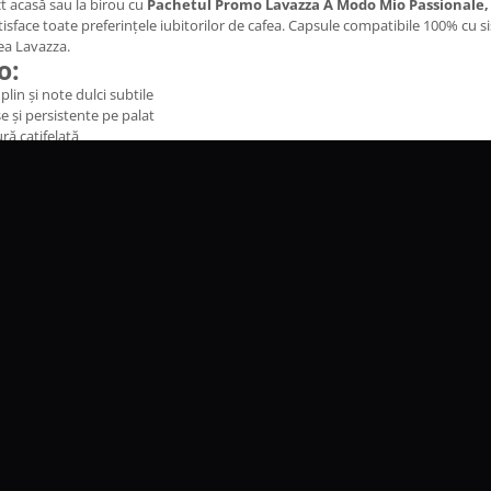
t acasă sau la birou cu
Pachetul Promo Lavazza A Modo Mio Passionale, I
atisface toate preferințele iubitorilor de cafea. Capsule compatibile 100% cu 
ea Lavazza.
o:
lin și note dulci subtile
e și persistente pe palat
ră catifelată
prospețimea și profilul aromatic până în momentul preparării. Mixul de boa
u crema densă specifică espresso-ului autentic.
 consum frecvent
o Mio
cu tradiție
pentru pasionații de cafea
, oferind un
espresso autentic italian
în fieca
nibilitatea produselor.
Promo Lavazza A Modo Mio 108 buc