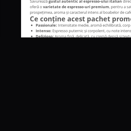
Savurează
gustul autentic al espresso-ului italian
direc
Altele
oferă o
varietate de espresso-uri premium
, pentru a s
prospețimea, aroma și caracterul intens al boabelor de caf
Ce conține acest pachet prom
Passionale:
Intensitate medie, aromă echilibrată, corp p
Intenso:
Espresso puternic și corpolent, cu note intens
Delizioso:
Aroma fină, delicată, cu cremă densă și textu
Fiecare capsulă este ambalată individual pentru a păstra 
italiană, oferă un
gust complex, aromat și persistent
, c
Avantaje principale:
Pachet promo economic cu
108 capsule
, ideal pentru
Compatibilitate garantată cu aparatele
Lavazza A Mod
Varietate de arome: Passionale, Intenso și Delizioso
Aromă intensă, crema densă și textură corpolentă
Calitate premium, garantată de
Lavazza
, brand italian 
Acest pachet este ideal pentru
acasă, birou sau cadouri 
Continutul pachetului poate varia in functie de dispo
Specificații Tehnice – Pachet 
Caracteristică
Detaliu / Valoare
Brand & Producător
Lavazza