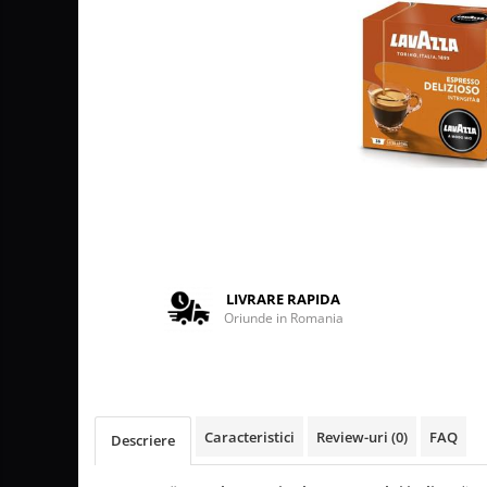
Lattiere
Pahare de cafea
Palete cafea
Cappucino instant
Ciocolata calda
Lapte instant
Pliculete Zahar si Miere
Siropuri
LIVRARE RAPIDA
Topping
Oriunde in Romania
Curatare
Filtre
Portafiltre
Site
Caracteristici
Review-uri
(0)
FAQ
Descriere
Tamper