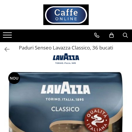
Toate Produsele
Cafea
Cafea Boabe
Paduri Senseo Lavazza Classico, 36 bucati
Capsule Cafea
Cafea Macinata
Cafea Instant
Ceai
NOU
Espressoare
Aparate Automate
Aparate capsule
Aparate clasice
Accesorii
Rasnite