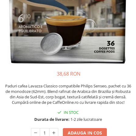
Complementare
Capace
Cesti si farfurii
Diverse
Lattiere
Pahare de cafea
Palete cafea
Consumabile
38,68 RON
Cappucino instant
Ciocolata calda
Paduri cafea Lavazza Classico compatibile Philips Senseo, pachet cu 36
de monodoze (62mm). Blend rafinat de Arabica din Brazilia și Robusta
Lapte instant
din Asia de Sud-Est, corp bogat, textură catifelată și cremă densă.
Cumpără online de pe CaffeOnline.ro cu livrare rapida din stoc!
Pliculete Zahar si Miere
IN STOC
Siropuri
Durata de livrare:
1-2 zile lucratoare
Topping
Aparate SH
ADAUGA IN COS