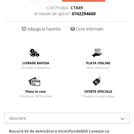
Promotii
Cod Produs:
C1849
Stabilizatoare tensiune
Ai nevoie de ajutor?
0742294600
Piese schimb espressoare
Accesorii si intretinere
Adauga la Favorite
Cere informatii
Curatare
Filtre
Portafiltre
Site
LIVRARE RAPIDA
PLATA ONLINE
Oriunde in Romania
Plati securizate
Tamper
Altele
Plata in rate
OFERTE SPECIALE
Finantare 100% online
Produse cu pret redus
Descriere
Bucură-te de semnătura inconfundabilă Lavazza cu