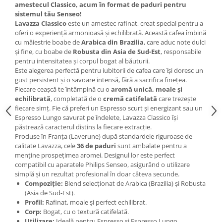
amestecul Classico, acum în format de paduri pentru
sistemul tău Senseo!
Lavazza Classico
este un amestec rafinat, creat special pentru a
oferi o experiență armonioasă și echilibrată. Această cafea îmbină
cu măiestrie boabe de
Arabica din Brazilia
, care aduc note dulci
și fine, cu boabe de
Robusta din Asia de Sud-Est
, responsabile
pentru intensitatea și corpul bogat al băuturii.
Este alegerea perfectă pentru iubitorii de cafea care își doresc un
gust persistent și o savoare intensă, fără a sacrifica finețea.
Fiecare ceașcă te întâmpină cu o
aromă unică, moale și
echilibrată
, completată de o
cremă catifelată
care trezește
fiecare simț. Fie că preferi un Espresso scurt și energizant sau un
Espresso Lungo savurat pe îndelete, Lavazza Classico își
păstrează caracterul distins la fiecare extracție.
Produse în Franța (Laverune) după standardele riguroase de
calitate Lavazza, cele
36 de paduri
sunt ambalate pentru a
menține prospețimea aromei. Designul lor este perfect
compatibil cu aparatele Philips Senseo, asigurând o utilizare
simplă și un rezultat profesional în doar câteva secunde.
Compoziție:
Blend selecționat de Arabica (Brazilia) și Robusta
(Asia de Sud-Est).
Profil:
Rafinat, moale și perfect echilibrat.
Corp:
Bogat, cu o textură catifelată.
Utilizare:
Ideală pentru Espresso și Espresso Lungo.