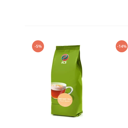
-5%
-14%