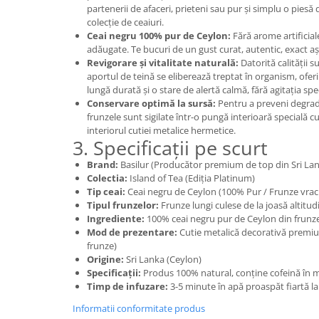
partenerii de afaceri, prieteni sau pur și simplu o piesă 
colecție de ceaiuri.
Ceai negru 100% pur de Ceylon:
Fără arome artificial
adăugate. Te bucuri de un gust curat, autentic, exact a
Revigorare și vitalitate naturală:
Datorită calității s
aportul de teină se eliberează treptat în organism, ofer
lungă durată și o stare de alertă calmă, fără agitația spec
Conservare optimă la sursă:
Pentru a preveni degrad
frunzele sunt sigilate într-o pungă interioară specială c
interiorul cutiei metalice hermetice.
3. Specificații pe scurt
Brand:
Basilur (Producător premium de top din Sri La
Colectia:
Island of Tea (Ediția Platinum)
Tip ceai:
Ceai negru de Ceylon (100% Pur / Frunze vrac 
Tipul frunzelor:
Frunze lungi culese de la joasă altit
Ingrediente:
100% ceai negru pur de Ceylon din frunze l
Mod de prezentare:
Cutie metalică decorativă premiu
frunze)
Origine:
Sri Lanka (Ceylon)
Specificații:
Produs 100% natural, conține cofeină în m
Timp de infuzare:
3-5 minute în apă proaspăt fiartă l
Informatii conformitate produs