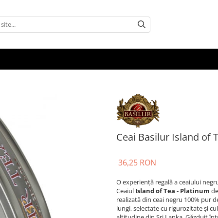
Ceai Basilur Island of 
36,25 RON
O experiență regală a ceaiului negru 
Ceaiul
Island of Tea - Platinum
de 
realizată din ceai negru 100% pur d
lungi, selectate cu rigurozitate și c
altitudine din Sri Lanka. Găzduit înt