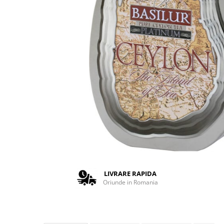
Complementare
Capace
Cesti si farfurii
Diverse
Lattiere
Pahare de cafea
Palete cafea
Consumabile
Cappucino instant
Ciocolata calda
Lapte instant
Pliculete Zahar si Miere
LIVRARE RAPIDA
Oriunde in Romania
Siropuri
Topping
Aparate SH