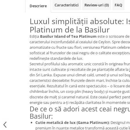
Promotii
Caracteristici
Review-uri
(0)
FAQ
Descriere
Stabilizatoare tensiune
Luxul simplității absolute: 
Piese schimb espressoare
Accesorii si intretinere
Platinum de la Basilur
Curatare
Ediția
Basilur Island of Tea Platinum
este o scrisoare de 
caracterului inconfundabil al ceaiului de Ceylon. Spre deo
Filtre
aromatizate cu fructe sau flori, versiunea Platinum celebre
Portafiltre
sofisticat al frunzelor de ceai negru de o calitate excepționa
redefinește standardele de lux.
Site
Secretul profilului său aromatic unic constă în originea frun
intacte sunt cultivate și recoltate de pe plantațiile aflate la
Tamper
din Sri Lanka. Expuse unui climat cald, umed și unui sol bog
Altele
caracteristici deosebite: frunzele devin mari, închise la cul
esențiale. Rezultatul în cană este spectaculos – o licoare 
chihlimbar închis, un corp plin (heavy body) și nuanțe gust
discrete de malț și caramel natural. Este ceaiul perfect pen
energie sau pentru a-ți recăpăta claritatea în momentele so
De ce o să adori acest ceai negru
Basilur:
Cutie metalică de lux (Gama Platinum):
Designul min
premium în nuanțe metalice transformă această cutie î