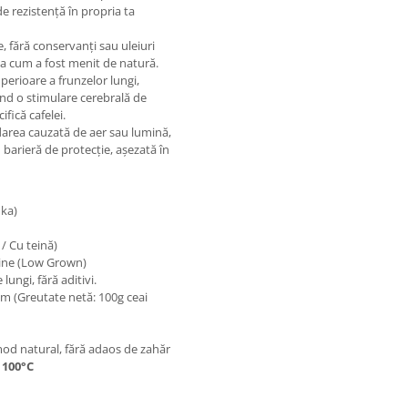
de rezistență în propria ta
e, fără conservanți sau uleiuri
șa cum a fost menit de natură.
uperioare a frunzelor lungi,
ind o stimulare cerebrală de
ifică cafelei.
area cauzată de aer sau lumină,
u barieră de protecție, așezată în
nka)
/ Cu teină)
udine (Low Grown)
ungi, fără aditivi.
m (Greutate netă: 100g ceai
od natural, fără adaos de zahăr
a
100°C