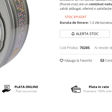
(frunze vrac) are un
conținut natu
zahăr adăugat, oferind o satisfacție
STOC EPUIZAT
Durata de livrare:
1-2 zile lucrato
ALERTA STOC
Cod Produs:
70285
Ai nevoie d
Adauga la Favorite
Cere 
PLATA ONLINE
Plata in rate
Plati securizate
Finantare 100% onli