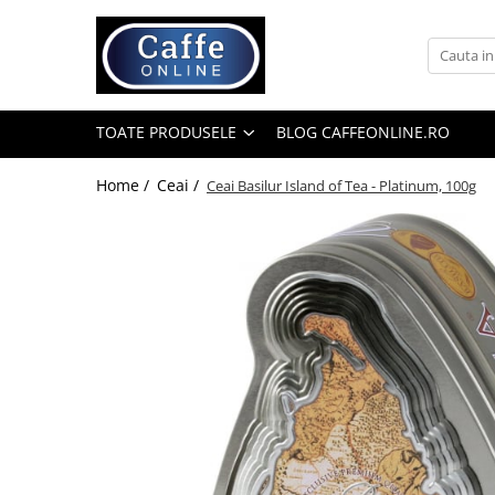
Toate Produsele
Cafea
TOATE PRODUSELE
BLOG CAFFEONLINE.RO
Cafea Boabe
Capsule Cafea
Home /
Ceai /
Ceai Basilur Island of Tea - Platinum, 100g
Cafea Macinata
Cafea Instant
Ceai
Espressoare
Aparate Automate
Aparate capsule
Aparate clasice
Accesorii
Rasnite