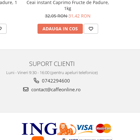
padure, 1
Ceai instant Caprimo Fructe de Padure,
Ceai de m
1kg
32,05 RON
31,42 RON
ADAUGA IN COS
AD
SUPORT CLIENTI
Luni - Vineri 9:30 - 16:00 (pentru apeluri telefonice)
0742294600
contact@caffeonline.ro