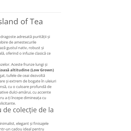
Island of Tea
dragoste adresată purității și
sebire de amestecurile
ază gustul nativ, robust și
lă, oferind o infuzie clasică ce
zelor. Aceste frunze lungi și
joasă altitudine (Low Grown)
at, tufele de ceai dezvoltă
oare și extrem de bogate în uleiuri
densă, cu o culoare profundă de
ative dulci-amărui, cu accente
tru a-ți începe dimineața cu
licitante.
 de colecție de la
imalist, elegant și finisajele
ntr-un cadou ideal pentru