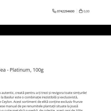
0742294600
0,00
Tea - Platinum, 100g
autentic, creată pentru a-ți trezi și revigora toate simțurile!
la Basilur este o combinație irezistibilă și exclusivistă,
e Ceylon. Acest sortiment de elită conține exclusiv frunze
ulese manual de pe renumitele plantații situate la joasă
r-o cutie metalică superbă, de colecție, acest ceai de 100g