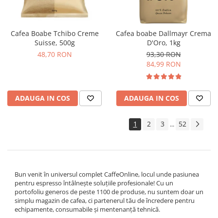
Cafea Boabe Tchibo Creme
Cafea boabe Dallmayr Crema
Suisse, 500g
D'Oro, 1kg
48,70 RON
93,30 RON
84,99 RON
ADAUGA IN COS
ADAUGA IN COS
1
2
3
52
...
Bun venit în universul complet CaffeOnline, locul unde pasiunea
pentru espresso întâlnește soluțiile profesionale! Cu un
portofoliu generos de peste 1100 de produse, nu suntem doar un
simplu magazin de cafea, ci partenerul tău de încredere pentru
echipamente, consumabile și mentenanță tehnică.