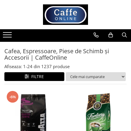
Toate Produsele
Cafea
Cafea Boabe
Capsule Cafea
Cafea, Espressoare, Piese de Schimb și
Accesorii | CaffeOnline
Cafea Macinata
Cafea Instant
Afiseaza:
1-
24
din
1237
produse
Ceai
FILTRE
Espressoare
Aparate Automate
-6%
Aparate capsule
Aparate clasice
Accesorii
Rasnite