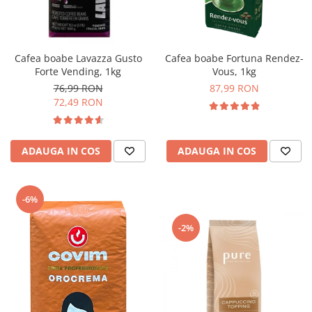
Complementare
Capace
Cesti si farfurii
Cafea boabe Lavazza Gusto
Cafea boabe Fortuna Rendez-
Diverse
Forte Vending, 1kg
Vous, 1kg
76,99 RON
87,99 RON
Lattiere
72,49 RON
Pahare de cafea
Palete cafea
ADAUGA IN COS
ADAUGA IN COS
Consumabile
Cappucino instant
Ciocolata calda
-6%
Lapte instant
-2%
Pliculete Zahar si Miere
Siropuri
Topping
Aparate SH