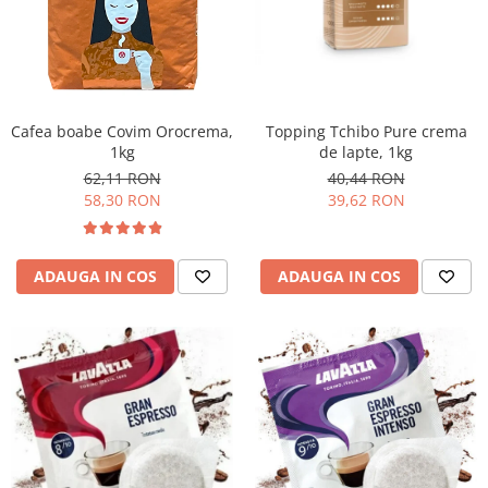
Promotii
Stabilizatoare tensiune
Piese schimb espressoare
Accesorii si intretinere
Curatare
Cafea boabe Covim Orocrema,
Topping Tchibo Pure crema
1kg
de lapte, 1kg
Filtre
62,11 RON
40,44 RON
Portafiltre
58,30 RON
39,62 RON
Site
Tamper
ADAUGA IN COS
ADAUGA IN COS
Altele