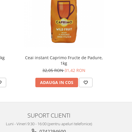
1kg
Ceai instant Caprimo Fructe de Padure,
Ceai inst
1kg
32,05 RON
31,42 RON
ADAUGA IN COS
AD
SUPORT CLIENTI
Luni - Vineri 9:30 - 16:00 (pentru apeluri telefonice)
0742294600