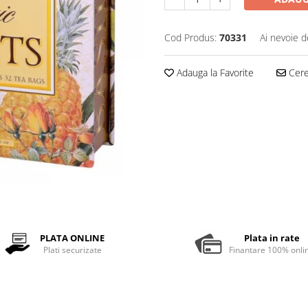
Cod Produs:
70331
Ai nevoie d
Adauga la Favorite
Cere 
PLATA ONLINE
Plata in rate
Plati securizate
Finantare 100% onli