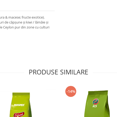
ura & macese; fructe exotice).
uri de căpșune și kiwi / lămâie și
de Ceylon pur din zone cu culturi
PRODUSE SIMILARE
-14%