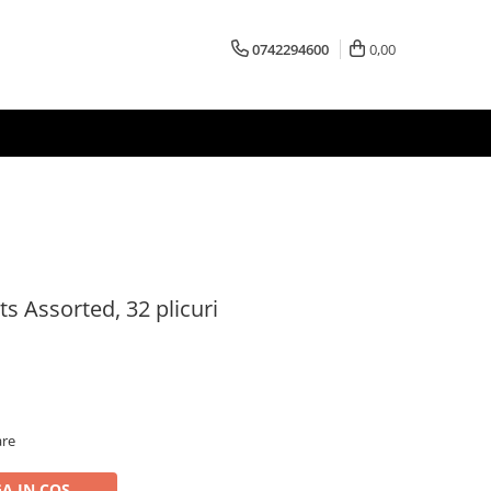
0742294600
0,00
ts Assorted, 32 plicuri
are
A IN COS