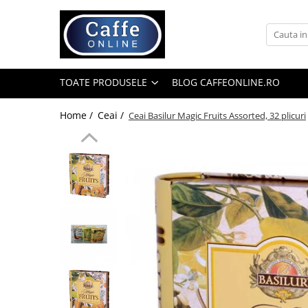
Toate Produsele
Cafea
TOATE PRODUSELE
BLOG CAFFEONLINE.RO
Cafea Boabe
Capsule Cafea
Home /
Ceai /
Ceai Basilur Magic Fruits Assorted, 32 plicuri
Cafea Macinata
Cafea Instant
Ceai
Espressoare
Aparate Automate
Aparate capsule
Aparate clasice
Accesorii
Rasnite