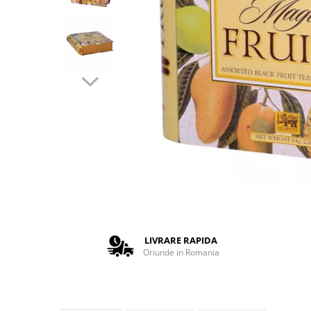
Complementare
Capace
Cesti si farfurii
Diverse
Lattiere
Pahare de cafea
Palete cafea
Consumabile
Cappucino instant
Ciocolata calda
Lapte instant
Pliculete Zahar si Miere
LIVRARE RAPIDA
Oriunde in Romania
Siropuri
Topping
Aparate SH