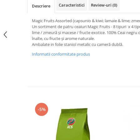
Promotii
Caracteristici
Review-uri
(0)
Descriere
Stabilizatoare tensiune
Piese schimb espressoare
Magic Fruits Assorted (capsunio & kiwi; lamaie & lime; zme
Un sortiment de patru ceaiuri Magic Fruits - 8 tipuri x 4 tip
Accesorii si intretinere
lime / zmeură și macese / fructe exotice. 100% Ceai negru 
Curatare
înalte, cu fructe și arome naturale.
Ambalate in folie staniol metalic cu cameră dublă.
Filtre
Informatii conformitate produs
Portafiltre
Site
Tamper
Altele
-5%