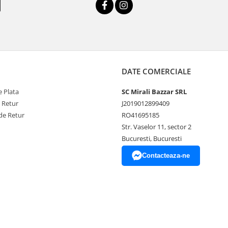
DATE COMERCIALE
 Plata
SC Mirali Bazzar SRL
e Retur
J2019012899409
de Retur
RO41695185
Str. Vaselor 11, sector 2
Bucuresti, Bucuresti
Contacteaza-ne